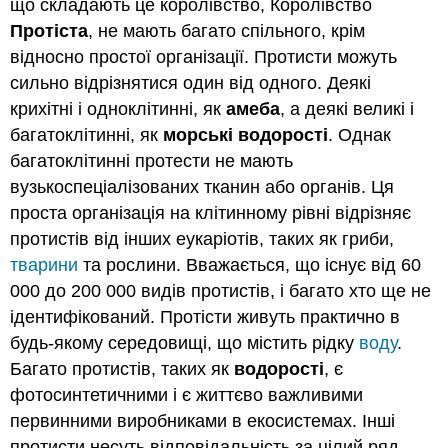
що складають це королівство, Королівство
Протіста
, не мають багато спільного, крім
відносно простої організації. Протисти можуть
сильно відрізнятися один від одного. Деякі
крихітні і одноклітинні, як
амеба
, а деякі великі і
багатоклітинні, як
морські водорості
. Однак
багатоклітинні протести не мають
вузькоспеціалізованих тканин або органів. Ця
проста організація на клітинному рівні відрізняє
протистів від інших еукаріотів, таких як гриби,
тварини
та рослини. Вважається, що існує від 60
000 до 200 000 видів протистів, і багато хто ще не
ідентифікований. Протісти живуть практично в
будь-якому середовищі, що містить рідку
воду
.
Багато протистів, таких як
водорості
, є
фотосинтетичними і є життєво важливими
первинними виробниками в екосистемах. Інші
протисти несуть відповідальність за цілий ряд