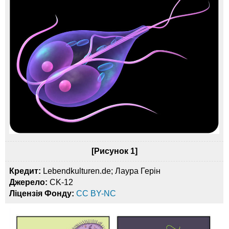
[Рисунок 1]
Кредит:
Lebendkulturen.de; Лаура Герін
Джерело:
CK-12
Ліцензія Фонду:
CC BY-NC