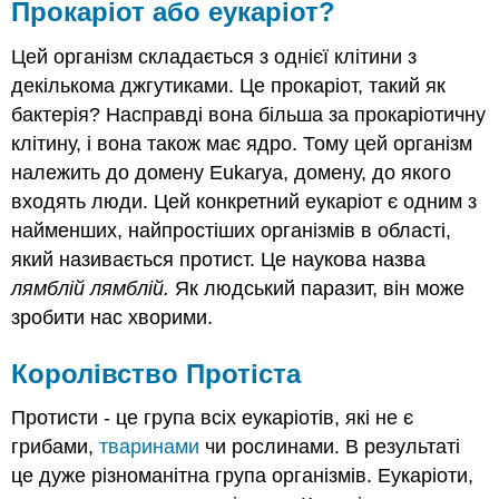
Прокаріот або еукаріот?
Цей організм складається з однієї клітини з
декількома джгутиками. Це прокаріот, такий як
бактерія? Насправді вона більша за прокаріотичну
клітину, і вона також має ядро. Тому цей організм
належить до домену Eukarya, домену, до якого
входять люди. Цей конкретний еукаріот є одним з
найменших, найпростіших організмів в області,
який називається протист. Це наукова назва
лямблій лямблій.
Як людський паразит, він може
зробити нас хворими.
Королівство Протіста
Протисти - це група всіх еукаріотів, які не є
грибами,
тваринами
чи рослинами. В результаті
це дуже різноманітна група організмів. Еукаріоти,