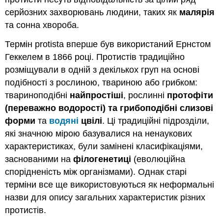
серйозних захворювань людини, таких як
малярія
та сонна хвороба.
Термін protista вперше був використаний Ернстом
Геккелем в 1866 році. Протистів традиційно
розміщували в одній з декількох груп на основі
подібності з рослиною, твариною або грибком:
твариноподібні
найпростіші
, рослинні
протофіти
(переважно водорості) та
грибоподібні слизові
форми
та
водяні
цвілі
. Ці традиційні підрозділи,
які значною мірою базувалися на ненаукових
характеристиках, були замінені класифікаціями,
заснованими на
філогенетиці
(еволюційна
спорідненість між організмами). Однак старі
терміни все ще використовуються як неформальні
назви для опису загальних характеристик різних
протистів.