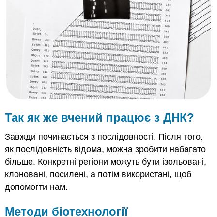
Методи
біотехнології
Клонування
генів
Полімеразна
ланцюгова
реакція
Резюме
Рецензія
Ресурси
Так як же вчений працює з ДНК?
Завжди починається з послідовності. Після того,
як послідовність відома, можна зробити набагато
більше. Конкретні регіони можуть бути ізольовані,
клоновані, посилені, а потім використані, щоб
допомогти нам.
Методи біотехнології