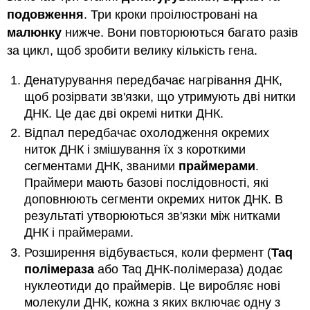
подовження
. Три кроки проілюстровані на
малюнку
нижче. Вони повторюються багато разів
за цикл, щоб зробити велику кількість гена.
Денатурування передбачає нагрівання ДНК,
щоб розірвати зв'язки, що утримують дві нитки
ДНК. Це дає дві окремі нитки ДНК.
Відпал передбачає охолодження окремих
ниток ДНК і змішування їх з короткими
сегментами ДНК, званими
праймерами
.
Праймери мають базові послідовності, які
доповнюють сегменти окремих ниток ДНК. В
результаті утворюються зв'язки між нитками
ДНК і праймерами.
Розширення відбувається, коли фермент (
Taq
полімераза
або Taq ДНК-полімераза) додає
нуклеотиди до праймерів. Це виробляє нові
молекули ДНК, кожна з яких включає одну з