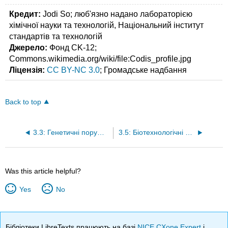
Кредит:
Jodi So; люб'язно надано лабораторією
хімічної науки та технологій, Національний інститут
стандартів та технологій
Джерело:
Фонд CK-12;
Commons.wikimedia.org/wiki/file:Codis_profile.jpg
Ліцензія:
CC BY-NC 3.0
; Громадське надбання
Back to top
3.3: Генетичні порушення
3.5: Біотехнологічні програми
Was this article helpful?
Yes
No
Бібліотеки LibreTexts працюють на базі
NICE CXone Expert
і