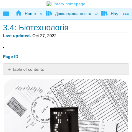
Expand/collapse global hierarchy
Home
Доколеджна освіта
Наука і тех
3.4: Біотехнологія
Last updated
Oct 27, 2022
Page ID
Table of contents
Так
як
же
вчений
працює
з
ДНК?
Методи
біотехнології