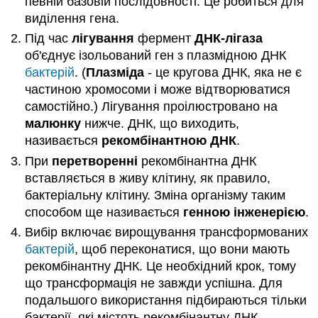
певній базовій послідовності. Це робиться для
виділення гена.
Під час
лігування
фермент
ДНК-лігаза
об'єднує ізольований ген з плазмідною ДНК
бактерій
. (
Плазміда
- це кругова ДНК, яка не є
частиною хромосоми і може відтворюватися
самостійно.) Лігування проілюстровано на
малюнку
нижче. ДНК, що виходить,
називається
рекомбінантною ДНК
.
При
перетворенні
рекомбінантна ДНК
вставляється в живу клітину, як правило,
бактеріальну клітину. Зміна організму таким
способом ще називається
генною інженерією
.
Вибір включає вирощування трансформованих
бактерій
, щоб переконатися, що вони мають
рекомбінантну ДНК. Це необхідний крок, тому
що трансформація не завжди успішна. Для
подальшого використання підбираються тільки
бактерії, які містять рекомбінантну ДНК.