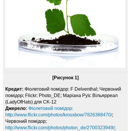
[Рисунок 1]
Кредит:
Фіолетовий помідор: F Delventhal; Червоний
помідор; Flickr: Photo_DE; Маріана Руїс Вільярреал
(LadyOfHats) для CK-12
Джерело:
Фіолетовий помідор:
http://www.flickr.com/photos/krossbow/7826368470/
;
Червоний помідор;
http://www.flickr.com/photos/photon_de/2700323949/
;