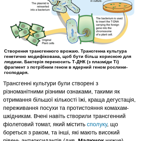
Створення трансгенного врожаю. Трансгенна культура
генетично модифікована, щоб бути більш корисною для
людини. Бактерія переносить Т-ДНК (з плазміди Ti)
фрагмент з потрібним геном в ядерний геном рослини-
господаря.
Трансгенні культури були створені з
різноманітними різними ознаками, такими як
отримання більшої кількості їжі, краща дегустація,
переживання посухи та протистояння комахам-
шкідникам. Вчені навіть створили трансгенний
фіолетовий томат, який містить
сполуку
, що
бореться з раком, та інші, які мають високий
рівень антиоксидантів (див.
Малюнок
нижче).