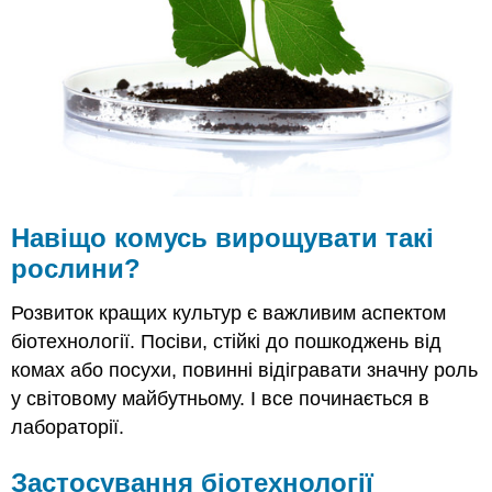
медицині
Фармакогеноміка
Синтетична
біологія
Застосування
в
сільському
господарстві
Застосування
в
Навіщо комусь вирощувати такі
криміналістиці
рослини?
Подальше
читання
Розвиток кращих культур є важливим аспектом
Резюме
біотехнології. Посіви, стійкі до пошкоджень від
Рецензія
комах або посухи, повинні відігравати значну роль
у світовому майбутньому. І все починається в
лабораторії.
Застосування біотехнології