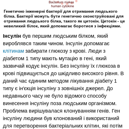
Генетично інженерні бактерії для отримання людського
білка. Бактерії можуть бути генетично сконструйовані для
отримання людського білка, такого як цитокін. Цитокін - це
невеликий білок, який допомагає боротися з інфекціями.
Інсулін
був першим людським білком, який
вироблявся таким чином. Інсулін допомагає
клітинам
забирати глюкозу з крові. Люди з
діабетом 1 типу мають мутацію в гені, який
зазвичай кодує інсулін. Без інсуліну їх глюкоза в
крові підвищується до шкідливо високого рівня. В
даний час єдиним методом лікування діабету 1
типу є ін'єкція інсуліну з зовнішніх джерел. До
недавнього часу не було відомого способу
винесення інсуліну поза людським організмом.
Проблема вирішувалася клонуванням генів. Ген
інсуліну людини був клонований і використаний
для перетворення бактеріальних клітин, які потім