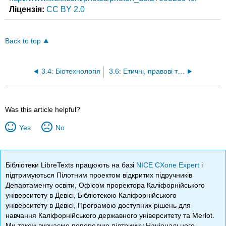
Ліцензія:
CC BY 2.0
Back to top
3.4: Біотехнологія
3.6: Етичні, правові та соціальні проблеми в біотехнології (ELSI)
Was this article helpful?
Yes
No
Бібліотеки LibreTexts працюють на базі
NICE CXone Expert
і
підтримуються Пілотним проектом відкритих підручників
Департаменту освіти, Офісом проректора Каліфорнійського
університету в Девісі, Бібліотекою Каліфорнійського
університету в Девісі, Програмою доступних рішень для
навчання Каліфорнійського державного університету та Merlot.
Ми також визнаємо попередню підтримку Національного