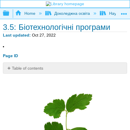
Expand/collapse global hierarchy
Home
Доколеджна освіта
Наука і тех
3.5: Біотехнологічні програми
Last updated
Oct 27, 2022
Page ID
Table of contents
Навіщо
комусь
вирощувати
такі
рослини?
Застосування
біотехнології
Застосування
в