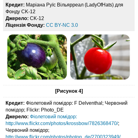
Кредит:
Маріана Руїс Вільярреал (LadyOfHats) для
Фонду CK-12
Джерело:
CK-12
Ліцензія Фонду:
CC BY-NC 3.0
[Рисунок 4]
Кредит:
Фіолетовий помідор: F Delventhal; Червоний
помідор; Flickr: Photo_DE
Джерело:
Фіолетовий помідор:
http://www.flickr.com/photos/krossbow/7826368470/
;
Червоний помідор;
http://www.flickr.com/photos/photon_de/2700323949/