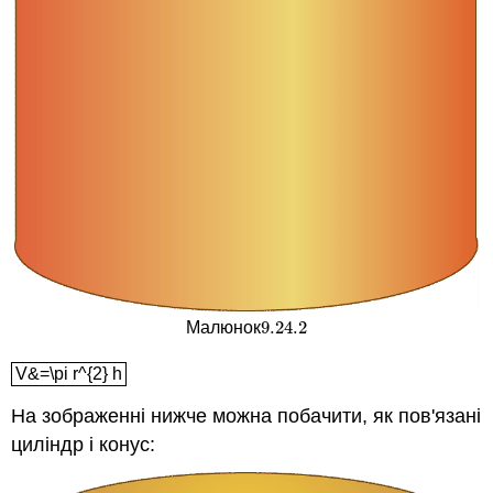
9.24.
2
Малюнок
9.24.
2
V&=\pi r^{2} h
V&=\pi r^{2} h
На зображенні нижче можна побачити, як пов'язані
циліндр і конус: