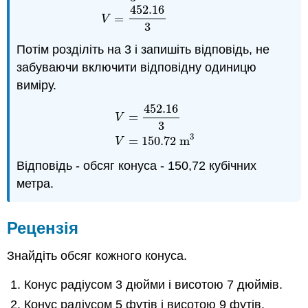
452.16
=
V
3
Потім розділіть на 3 і запишіть відповідь, не
забуваючи включити відповідну одиницю
виміру.
452.16
=
V
V
=
452.16
3
V
=
150.72
m
3
3
3
=
150.72
m
V
Відповідь - обсяг конуса - 150,72 кубічних
метра.
Рецензія
Знайдіть обсяг кожного конуса.
Конус радіусом 3 дюйми і висотою 7 дюймів.
Конус радіусом 5 футів і висотою 9 футів.