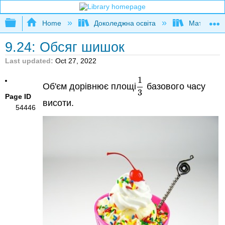
Expand/collapse global hierarchy
Home
Доколеджна освіта
Математи
9.24: Обсяг шишок
Last updated
Oct 27, 2022
1
Об'єм дорівнює площі
базового часу
1
3
3
Page ID
висоти.
54446