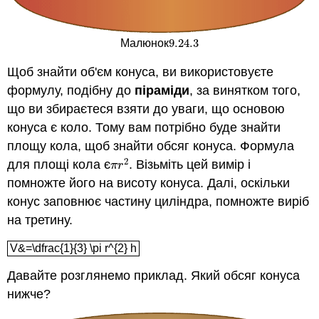
9.24.
3
Малюнок
9.24.
3
Щоб знайти об'єм конуса, ви використовуєте
формулу, подібну до
піраміди
, за винятком того,
що ви збираєтеся взяти до уваги, що основою
конуса є коло. Тому вам потрібно буде знайти
площу кола, щоб знайти обсяг конуса. Формула
2
для площі кола є
. Візьміть цей вимір і
π
r
2
π
r
помножте його на висоту конуса. Далі, оскільки
конус заповнює частину циліндра, помножте виріб
на третину.
V&=\dfrac{1}{3} \pi r^{2} h
V&=\dfrac{1}{3} \pi r^{2} h
Давайте розглянемо приклад. Який обсяг конуса
нижче?