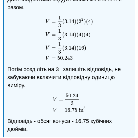
разом.
1
2
=
(
3.14
)
(
2
)
(
4
)
V
3
1
=
(
3.14
)
(
4
)
(
4
)
V
V
=
1
3
(
3.14
)
(
2
2
)
(
4
)
V
=
1
3
(
3.14
)
(
4
)
(
4
)
V
=
3
1
=
(
3.14
)
(
16
)
V
3
=
50.243
V
Потім розділіть на 3 і запишіть відповідь, не
забуваючи включити відповідну одиницю
виміру.
50.24
=
V
V
=
50.24
3
V
=
16.75
in
3
3
3
=
16.75
in
V
Відповідь - обсяг конуса - 16,75 кубічних
дюймів.