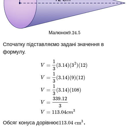
9.24.
5
Малюнок
9.24.
5
Спочатку підставляємо задані значення в
формулу.
1
2
=
(
3.14
)
(
3
)
(
12
)
V
3
1
=
(
3.14
)
(
9
)
(
12
)
V
3
1
V
=
1
3
(
3.14
)
(
3
2
)
(
12
)
V
=
1
3
(
3.14
)
(
9
)
(
12
)
=
(
3.14
)
(
108
)
V
3
339.12
=
V
3
3
=
113.04
V
c
m
3
Обсяг конуса дорівнює
113.04
cm
.
113.04
cm
3