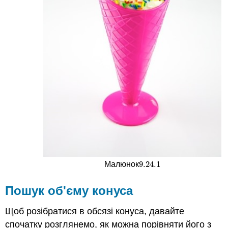
9.24.
1
Малюнок
9.24.
1
Пошук об'єму конуса
Щоб розібратися в обсязі конуса, давайте
спочатку розглянемо, як можна порівняти його з