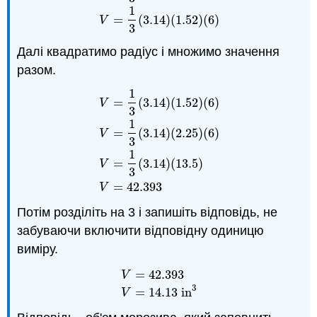
1
=
(
3.14
)
(
1.52
)
(
6
)
V
3
Далі квадратимо радіус і множимо значення
разом.
1
=
(
3.14
)
(
1.52
)
(
6
)
V
3
1
=
(
3.14
)
(
2.25
)
(
6
)
V
V
=
1
3
(
3.14
)
(
1.52
)
(
6
)
V
=
1
3
(
3.14
)
(
2.25
)
(
3
1
=
(
3.14
)
(
13.5
)
V
3
=
42.393
V
Потім розділіть на 3 і запишіть відповідь, не
забуваючи включити відповідну одиницю
виміру.
=
42.393
V
V
=
42.393
V
=
14.13
in
3
3
=
14.13
in
V