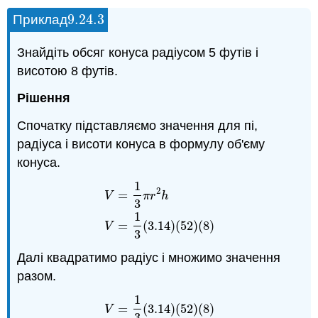
9.24.
3
Приклад
9.24.
3
Знайдіть обсяг конуса радіусом 5 футів і
висотою 8 футів.
Рішення
Спочатку підставляємо значення для пі,
радіуса і висоти конуса в формулу об'єму
конуса.
1
2
=
V
π
r
h
3
V
=
1
3
π
r
2
h
V
=
1
3
(
3.14
)
(
52
)
(
8
)
1
=
(
3.14
)
(
52
)
(
8
)
V
3
Далі квадратимо радіус і множимо значення
разом.
1
=
(
3.14
)
(
52
)
(
8
)
V
3