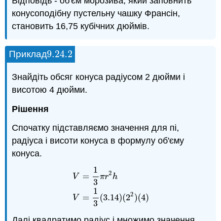
Відповідь - об'єм морозива, який заповнить
конусоподібну пустельну чашку Франсін,
становить 16,75 кубічних дюймів.
9.24.
2
Приклад
9.24.
2
Знайдіть обсяг конуса радіусом 2 дюйми і
висотою 4 дюйми.
Рішення
Спочатку підставляємо значення для пі,
радіуса і висоти конуса в формулу об'єму
конуса.
1
2
=
V
π
r
h
3
V
=
1
3
π
r
2
h
V
=
1
3
(
3.14
)
(
2
2
)
(
4
)
1
2
=
(
3.14
)
(
2
)
(
4
)
V
3
Далі квадратимо радіус і множимо значення