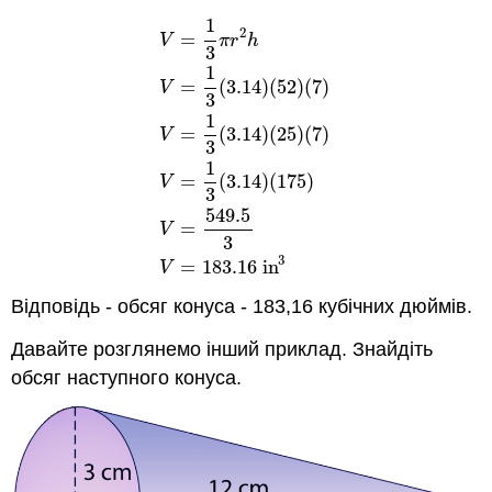
1
2
=
V
π
r
h
3
1
=
(
3.14
)
(
52
)
(
7
)
V
3
1
=
(
3.14
)
(
25
)
(
7
)
V
V
=
1
3
π
r
2
h
V
=
1
3
(
3.14
)
(
52
)
(
7
)
V
=
1
3
(
3.1
3
1
=
(
3.14
)
(
175
)
V
3
549.5
=
V
3
3
=
183.16
in
V
Відповідь - обсяг конуса - 183,16 кубічних дюймів.
Давайте розглянемо інший приклад. Знайдіть
обсяг наступного конуса.