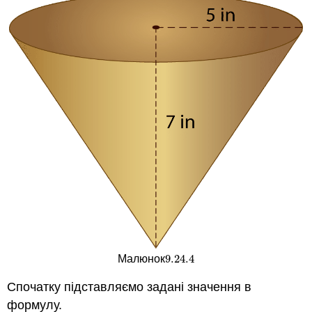
9.24.
4
Малюнок
9.24.
4
Спочатку підставляємо задані значення в
формулу.