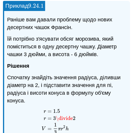
9.24.
1
Приклад
9.24.
1
Раніше вам давали проблему щодо нових
десертних чашок Франсін.
Їй потрібно з'ясувати обсяг морозива, який
поміститься в одну десертну чашку. Діаметр
чашки 3 дюйми, а висота - 6 дюймів.
Рішення
Спочатку знайдіть значення радіуса, діливши
діаметр на 2, і підставити значення для пі,
радіуса і висоти конуса в формулу об'єму
конуса.
=
1.5
r
=
3
\divide
2
r
1
2
r
=
1.5
r
=
3
\divide
2
V
=
1
3
π
r
2
h
V
=
1
3
(
3.14
)
(
=
V
π
r
h
3