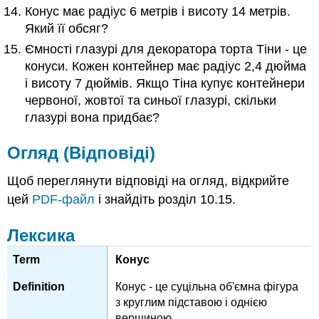
Конус має радіус 6 метрів і висоту 14 метрів.
Який її обсяг?
Ємності глазурі для декоратора торта Тіни - це
конуси. Кожен контейнер має радіус 2,4 дюйма
і висоту 7 дюймів. Якщо Тіна купує контейнери
червоної, жовтої та синьої глазурі, скільки
глазурі вона придбає?
Огляд (Відповіді)
Щоб переглянути відповіді на огляд, відкрийте
цей
PDF-файл
і знайдіть розділ 10.15.
Лексика
Конус
Конус - це суцільна об'ємна фігура
з круглим підставою і однією
вершиною.