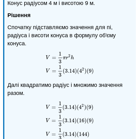
Конус радіусом 4 м і висотою 9 м.
Рішення
Спочатку підставляємо значення для пі,
радіуса і висоти конуса в формулу об'єму
конуса.
1
2
=
V
π
r
h
3
V
=
1
3
π
r
2
h
V
=
1
3
(
3.14
)
(
4
2
)
(
9
)
1
2
=
(
3.14
)
(
4
)
(
9
)
V
3
Далі квадратимо радіус і множимо значення
разом.
1
2
=
(
3.14
)
(
4
)
(
9
)
V
3
1
=
(
3.14
)
(
16
)
(
9
)
V
3
V
=
1
3
(
3.14
)
(
4
2
)
(
9
)
V
=
1
3
(
3.14
)
(
16
)
(
9
)
V
1
=
(
3.14
)
(
144
)
V
3