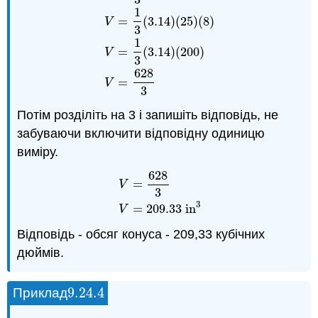
1
=
(
3.14
)
(
25
)
(
8
)
V
3
V
=
1
3
(
3.14
)
(
52
)
(
8
)
V
=
1
3
(
3.14
)
(
25
)
(
8
)
V
1
=
(
3.14
)
(
200
)
V
3
628
=
V
3
Потім розділіть на 3 і запишіть відповідь, не
забуваючи включити відповідну одиницю
виміру.
628
=
V
V
=
628
3
V
=
209.33
in
3
3
3
=
209.33
in
V
Відповідь - обсяг конуса - 209,33 кубічних
дюймів.
9.24.
4
Приклад
9.24.
4