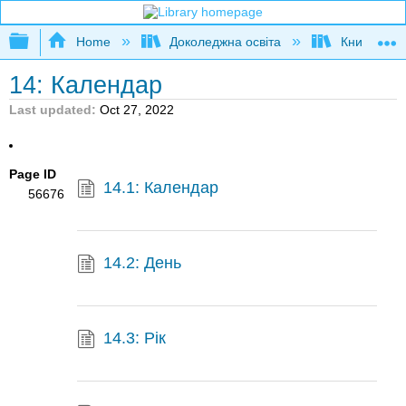
Expand/collapse global hierarchy
Home
Доколеджна освіта
Книга: Фізи
14: Календар
Last updated
Oct 27, 2022
Page ID
14.1: Календар
56676
14.2: День
14.3: Рік