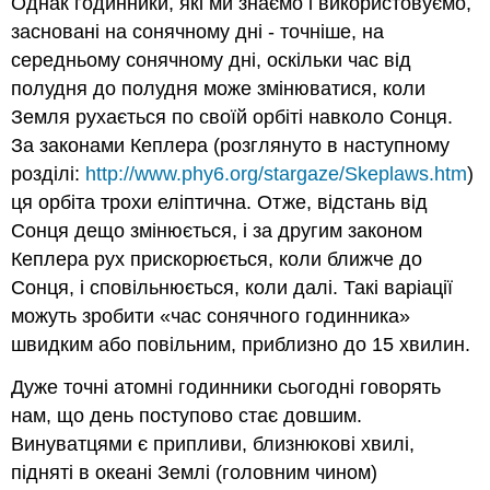
Однак годинники, які ми знаємо і використовуємо,
засновані на сонячному дні - точніше, на
середньому сонячному дні, оскільки час від
полудня до полудня може змінюватися, коли
Земля рухається по своїй орбіті навколо Сонця.
За законами Кеплера (розглянуто в наступному
розділі:
http://www.phy6.org/stargaze/Skeplaws.htm
)
ця орбіта трохи еліптична. Отже, відстань від
Сонця дещо змінюється, і за другим законом
Кеплера рух прискорюється, коли ближче до
Сонця, і сповільнюється, коли далі. Такі варіації
можуть зробити «час сонячного годинника»
швидким або повільним, приблизно до 15 хвилин.
Дуже точні атомні годинники сьогодні говорять
нам, що день поступово стає довшим.
Винуватцями є припливи, близнюкові хвилі,
підняті в океані Землі (головним чином)