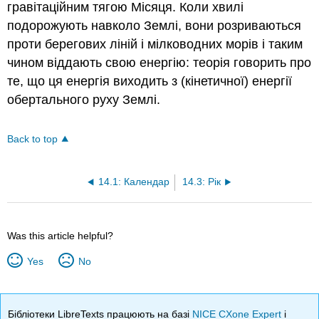
гравітаційним тягою Місяця. Коли хвилі
подорожують навколо Землі, вони розриваються
проти берегових ліній і мілководних морів і таким
чином віддають свою енергію: теорія говорить про
те, що ця енергія виходить з (кінетичної) енергії
обертального руху Землі.
Back to top
14.1: Календар
14.3: Рік
Was this article helpful?
Yes
No
Бібліотеки LibreTexts працюють на базі
NICE CXone Expert
і