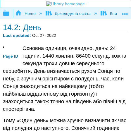
Expand/collapse global hierarchy
Home
Доколеджна освіта
Книга: Фізи
14.2: День
Last updated
Oct 27, 2022
Основна одиниця, очевидно, день: 24
години, 1440 хвилин, 86400 секунд, кожна
Page ID
секунда трохи довше середнього
серцебиття. День визначається рухом Сонця по
небу, а зручним орієнтиром є полудень, час, коли
Сонце знаходиться на найвищому (тобто
найбільш віддаленому від горизонту) і
знаходиться також точно на південь або північ від
спостерігача.
Тому «Один день» можна зручно визначити як час
від полудня до наступного. Сонячний годинник