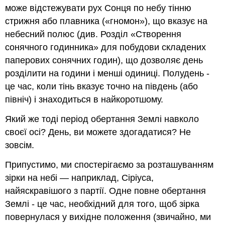
може відстежувати рух Сонця по небу тінню
стрижня або плавника («гномон»), що вказує на
небесний полюс (див. Розділ «Створення
сонячного годинника» для побудови складених
паперових сонячних годин), що дозволяє день
розділити на години і менші одиниці. Полудень -
це час, коли тінь вказує точно на південь (або
північ) і знаходиться в найкоротшому.
Який же тоді період обертання Землі навколо
своєї осі? День, ви можете здогадатися? Не
зовсім.
Припустимо, ми спостерігаємо за розташуванням
зірки на небі — наприклад, Сіріуса,
найяскравішого з партії. Одне повне обертання
Землі - це час, необхідний для того, щоб зірка
повернулася у вихідне положення (звичайно, ми