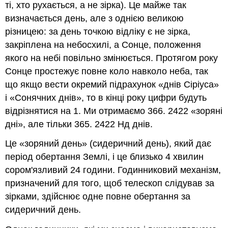
ті, хто рухається, а не зірка). Це майже так
визначається день, але з однією великою
різницею: за день точкою відліку є не зірка,
закріплена на небосхилі, а Сонце, положення
якого на небі повільно змінюється. Протягом року
Сонце простежує повне коло навколо неба, так
що якщо вести окремий підрахунок «днів Сіріуса»
і «Сонячних днів», то в кінці року цифри будуть
відрізнятися на 1. Ми отримаємо 366. 2422 «зоряні
дні», але тільки 365. 2422 Нд днів.
Це «зоряний день» (сидеричний день), який дає
період обертання Землі, і це близько 4 хвилин
сором'язливий 24 години. Годинниковий механізм,
призначений для того, щоб телескоп слідував за
зірками, здійснює одне повне обертання за
сидеричний день.