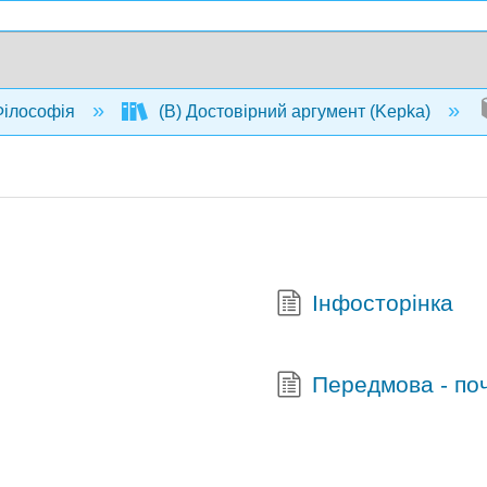
ілософія
(В) Достовірний аргумент (Kepka)
Інфосторінка
Передмова - по