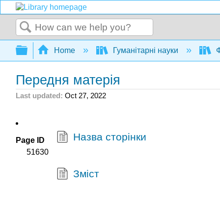
Search
Expand/collapse global hierarchy
Home
Гуманітарні науки
Ф
Передня матерія
Last updated
Oct 27, 2022
Назва сторінки
Page ID
51630
Зміст