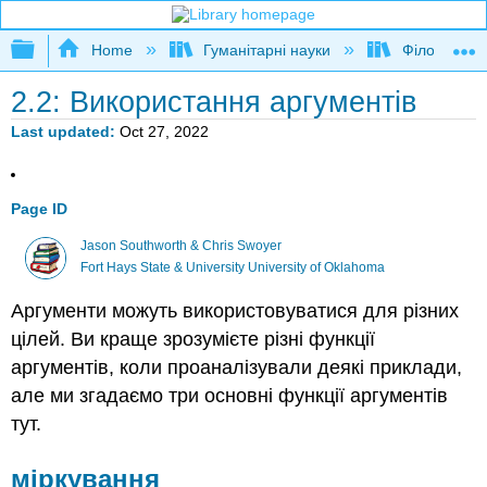
Expand/collapse global hierarchy
Home
Гуманітарні науки
Філософія
2.2: Використання аргументів
Last updated
Oct 27, 2022
Page ID
Jason Southworth & Chris Swoyer
Fort Hays State & University University of Oklahoma
Аргументи можуть використовуватися для різних
цілей. Ви краще зрозумієте різні функції
аргументів, коли проаналізували деякі приклади,
але ми згадаємо три основні функції аргументів
тут.
міркування