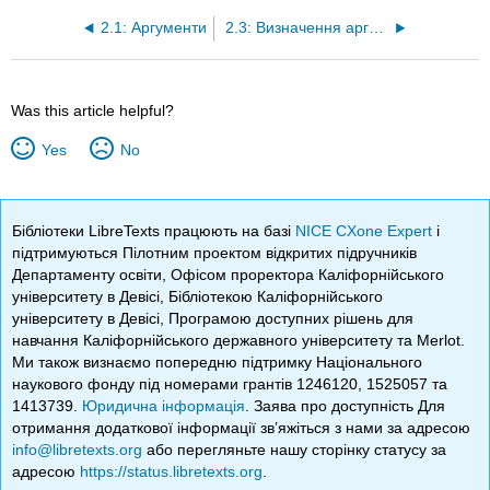
2.1: Аргументи
2.3: Визначення аргументів у природному середовищі існування
Was this article helpful?
Yes
No
Бібліотеки LibreTexts працюють на базі
NICE CXone Expert
і
підтримуються Пілотним проектом відкритих підручників
Департаменту освіти, Офісом проректора Каліфорнійського
університету в Девісі, Бібліотекою Каліфорнійського
університету в Девісі, Програмою доступних рішень для
навчання Каліфорнійського державного університету та Merlot.
Ми також визнаємо попередню підтримку Національного
наукового фонду під номерами грантів 1246120, 1525057 та
1413739.
Юридична інформація
. Заява про доступність Для
отримання додаткової інформації зв’яжіться з нами за адресою
info@libretexts.org
або перегляньте нашу сторінку статусу за
адресою
https://status.libretexts.org
.