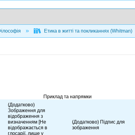
ілософія
Етика в житті та покликаннях (Whitman)
Приклад та напрямки
(Додатково)
Зображення для
відображення з
визначенням [Не
(Додатково) Підпис для
відображається в
зображення
глосарії, лише у