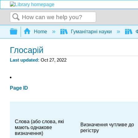
Search
Expand/collapse global hierarchy
Home
Гуманітарні науки
Ф
Глосарій
Last updated
Oct 27, 2022
Page ID
Слова (або слова, які
Визначення чутливе до
мають однакове
регістру
визначення)