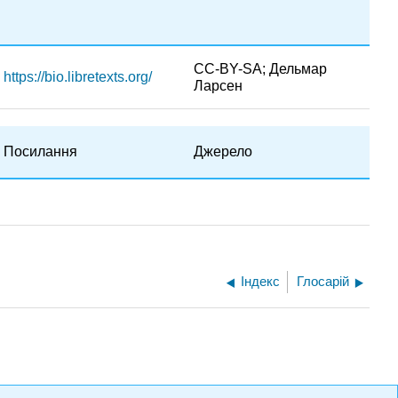
CC-BY-SA; Дельмар
https://bio.libretexts.org/
Ларсен
Посилання
Джерело
Індекс
Глосарій