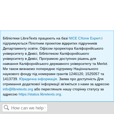
Бібліотеки LibreTexts працюють на базі
NICE CXone Expert
і
підтримуються Пілотним проектом відкритих підручників
Департаменту освіти, Офісом проректора Каліфорнійського
університету в Девісі, Бібліотекою Каліфорнійського
університету в Девісі, Програмою доступних рішень для
навчання Каліфорнійського державного університету та Merlot.
Ми також визнаємо попередню підтримку Національного
наукового фонду під номерами грантів 1246120, 1525057 та
1413739.
Юридична інформація
. Заява про доступність Для
отримання додаткової інформації зв’яжіться з нами за адресою
info@libretexts.org
або перегляньте нашу сторінку статусу за
адресою
https://status.libretexts.org
.