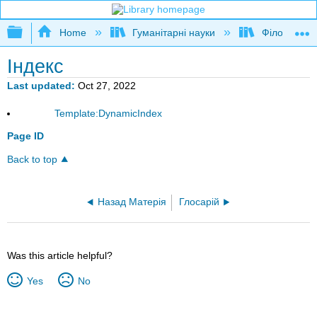
Expand/collapse global hierarchy
Home
Гуманітарні науки
Філософія
Індекс
Last updated
Oct 27, 2022
Template:DynamicIndex
Page ID
Back to top
Назад Матерія
Глосарій
Was this article helpful?
Yes
No