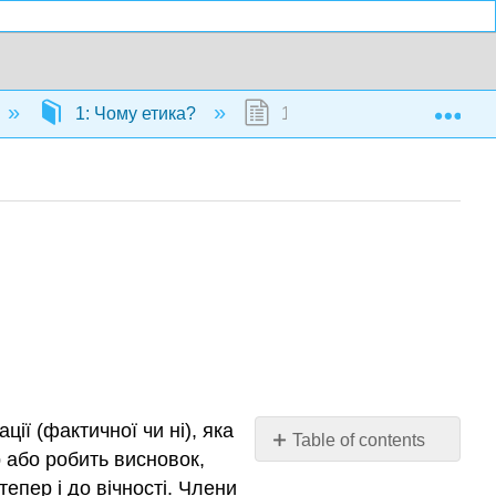
Exp
1: Чому етика?
1.5: Етичні рішення
ії (фактичної чи ні), яка
Table of contents
р або робить висновок,
No
headers
тепер і до вічності. Члени