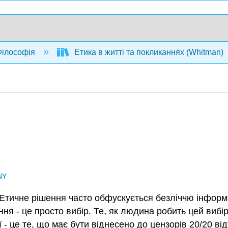
ілософія
Етика в житті та покликаннях (Whitman)
NY
. Етичне рішення часто обфускується безліччю інформац
ння - це просто вибір. Те, як людина робить цей вибі
- це те, що має бути віднесено до цензорів 20/20 від