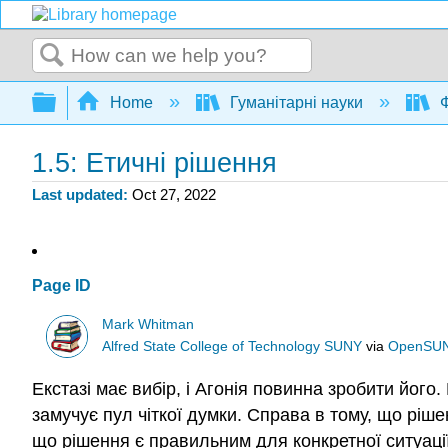
Search
Expand/collapse global hierarchy
Home
Гуманітарні науки
Ф
1.5: Етичні рішення
Last updated
Oct 27, 2022
Page ID
Mark Whitman
Alfred State College of Technology SUNY
via
OpenSU
Екстазі має вибір, і Агонія повинна зробити його
замучує пул чіткої думки. Справа в тому, що ріше
що рішення є правильним для конкретної ситуації 