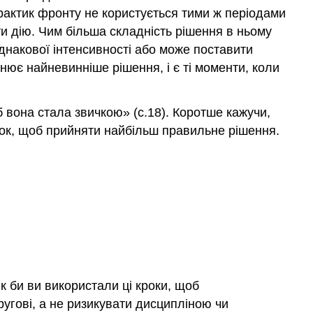
Практик фронту не користується тими ж періодами
ити дію. Чим більша складність рішення в ньому
днакової інтенсивності або може поставити
днює найневинніше рішення, і є ті моменти, коли
 вона стала звичкою» (с.18). Коротше кажучи,
ок, щоб прийняти найбільш правильне рішення.
 би ви використали ці кроки, щоб
угові, а не ризикувати дисципліною чи