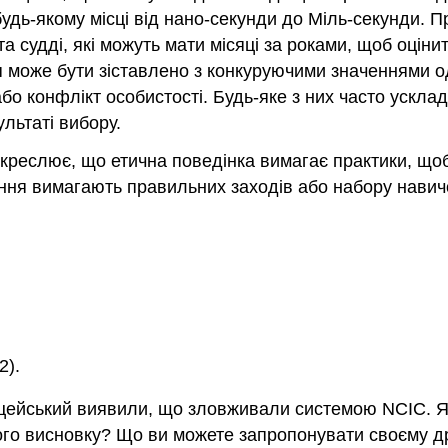
удь-якому місці від нано-секунди до Міль-секунди. 
 та судді, які можуть мати місяці за роками, щоб оцін
 може бути зіставлено з конкуруючими значеннями о
бо конфлікт особистості. Будь-яке з них часто ускла
льтаті вибору.
креслює, що етична поведінка вимагає практики, щоб
ення вимагають правильних заходів або набору навич
2).
іцейський виявили, що зловживали системою NCIC. Як
го висновку? Що ви можете запропонувати своєму др