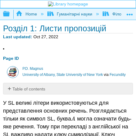
Expand/collapse global hierarchy
Home
Гуманітарні науки
Філософія
Розділ 1: Листи пропозицій
Last updated
Oct 27, 2022
Page ID
P.D. Magnus
University of Albany, State University of New York
via
Fecundity
Table of contents
No
headers
У SL великі літери використовуються для
представлення основних речень. Розглядається
тільки як символ SL, буква
могла означати будь-
A
A
яке речення. Тому при перекладі з англійської на
SL важливо надати
ключ символізації
. Ключ