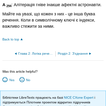
A
: Алітерація гніве інакше афектні астронавти.
294
Майте на увазі, що кожен з них - це інша буква
речення. Коли в символічному ключі є індекси,
важливо стежити за ними.
Back to top
Глава 2: Логіка речення
Розділ 2: З'єднання
Was this article helpful?
Yes
No
Бібліотеки LibreTexts працюють на базі
NICE CXone Expert
і
підтримуються Пілотним проектом відкритих підручників