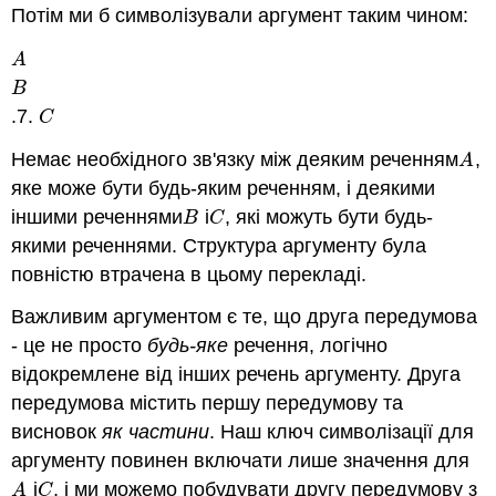
Потім ми б символізували аргумент таким чином:
A
A
B
B
.7.
C
C
Немає необхідного зв'язку між деяким реченням
,
A
A
яке може бути будь-яким реченням, і деякими
іншими реченнями
і
, які можуть бути будь-
B
C
B
C
якими реченнями. Структура аргументу була
повністю втрачена в цьому перекладі.
Важливим аргументом є те, що друга передумова
- це не просто
будь-яке
речення, логічно
відокремлене від інших речень аргументу. Друга
передумова містить першу передумову та
висновок
як частини
. Наш ключ символізації для
аргументу повинен включати лише значення для
і
, і ми можемо побудувати другу передумову з
A
C
A
C