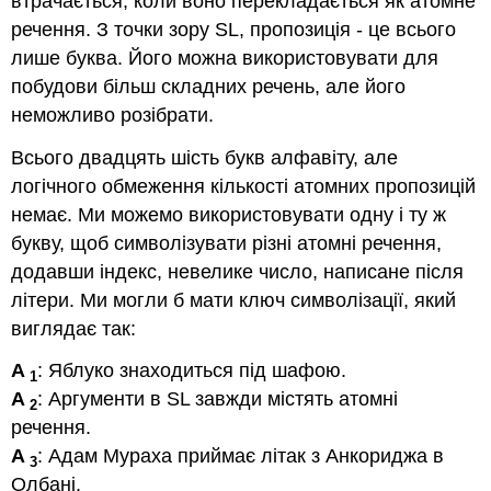
втрачається, коли воно перекладається як атомне
речення. З точки зору SL, пропозиція - це всього
лише буква. Його можна використовувати для
побудови більш складних речень, але його
неможливо розібрати.
Всього двадцять шість букв алфавіту, але
логічного обмеження кількості атомних пропозицій
немає. Ми можемо використовувати одну і ту ж
букву, щоб символізувати різні атомні речення,
додавши індекс, невелике число, написане після
літери. Ми могли б мати ключ символізації, який
виглядає так:
A
: Яблуко знаходиться під шафою.
1
A
: Аргументи в SL завжди містять атомні
2
речення.
A
: Адам Мураха приймає літак з Анкориджа в
3
Олбані.