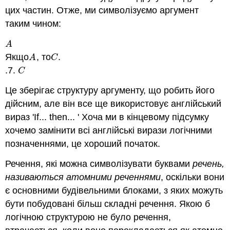
цих частин. Отже, ми символізуємо аргумент
таким чином:
A
A
Якщо
, то
.
A
C
A
C
.7.
C
C
Це зберігає структуру аргументу, що робить його
дійсним, але він все ще використовує англійський
вираз 'If... then... ' Хоча ми в кінцевому підсумку
хочемо замінити всі англійські вирази логічними
позначеннями, це хороший початок.
Речення, які можна символізувати буквами
речень,
називаються атомними реченнями
, оскільки вони
є основними будівельними блоками, з яких можуть
бути побудовані більш складні речення. Якою б
логічною структурою не було речення,