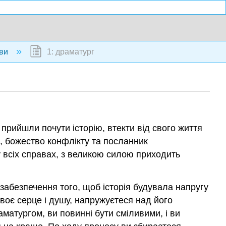
ви
1: драматург
прийшли почути історію, втекти від свого життя
в, божество конфлікту та посланник
 у всіх справах, з великою силою приходить
а забезпечення того, щоб історія будувала напругу
своє серце і душу, напружуєтеся над його
матургом, ви повинні бути сміливими, і ви