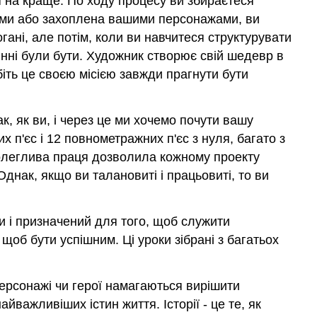
я на краще. По ходу процесу ви збираєтеся
ртами або захоплена вашими персонажами, ви
гані, але потім, коли ви навчитеся структурувати
винні були бути. Художник створює свій шедевр в
біть це своєю місією завжди прагнути бути
к, як ви, і через це ми хочемо почути вашу
 п'єс і 12 повнометражних п'єс з нуля, багато з
аполеглива праця дозволила кожному проекту
днак, якщо ви талановиті і працьовиті, то ви
и і призначений для того, щоб служити
об бути успішним. Ці уроки зібрані з багатьох
 персонажі чи герої намагаються вирішити
йважливіших істин життя. Історії - це те, як