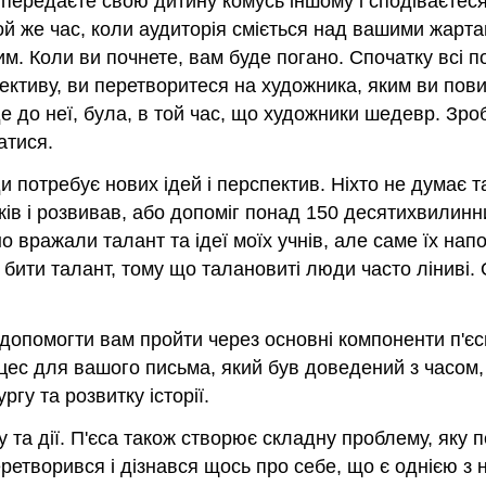
 передаєте свою дитину комусь іншому і сподіваєтес
 той же час, коли аудиторія сміється над вашими жа
м. Коли ви почнете, вам буде погано. Спочатку всі по
спективу, ви перетворитеся на художника, яким ви по
де до неї, була, в той час, що художники шедевр. Зро
атися.
и потребує нових ідей і перспектив. Ніхто не думає та
ів і розвивав, або допоміг понад 150 десятихвилинних
но вражали талант та ідеї моїх учнів, але саме їх н
ити талант, тому що талановиті люди часто ліниві. О
 допомогти вам пройти через основні компоненти п'єс
ес для вашого письма, який був доведений з часом, щ
ргу та розвитку історії.
гу та дії. П'єса також створює складну проблему, яку
ретворився і дізнався щось про себе, що є однією з на