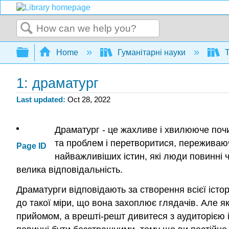
Search
Expand/collapse global hierarchy
Home
Гуманітарні науки
Т
1: драматург
Last updated
Oct 28, 2022
Драматург - це жахливе і хвилююче почи
та проблем і перетворитися, переживаюч
Page ID
найважливіших істин, які люди повинні ч
велика відповідальність.
Драматурги відповідають за створення всієї істор
до такої міри, що вона захоплює глядачів. Але я
прийомом, а врешті-решт дивитеся з аудиторією і