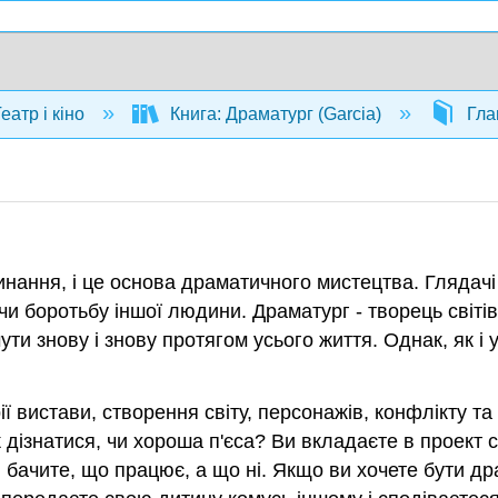
еатр і кіно
Книга: Драматург (Garcia)
Гла
нання, і це основа драматичного мистецтва. Глядачі 
и боротьбу іншої людини. Драматург - творець світі
ути знову і знову протягом усього життя. Однак, як і
ії вистави, створення світу, персонажів, конфлікту т
к дізнатися, чи хороша п'єса? Ви вкладаєте в проект 
 бачите, що працює, а що ні. Якщо ви хочете бути дра