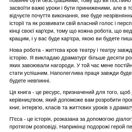
повинні бути безстрашними, тому що ви постійно
засвоїти важкі уроки і бути приниженими, але в
відчуєте почуття виконання, яке буде незрівнянни
історії та як розвивати свій власний голос і пер
кінці своєї кар'єри, тому що кожна робота, що ве
кращим, і у вас буде кар'єра, якою ви будете пиш
Нова робота - життєва кров театру і театру завжд
історію. Я викладаю драматург більше десяти рок
яких завоювали нагороди. У той час мене постій
стати успішним. Наполеглива праця завжди буде б
будете невпинні.
Ця книга - це ресурс, призначений для того, щоб
керівництвом, який допоможе вам розробити проц
книг, інтерв'ю, класів та життєвих уроків з драмату
П'єса - це історія, розказана за допомогою діало
протягом розповіді. Наприкінці подорожі герой пе