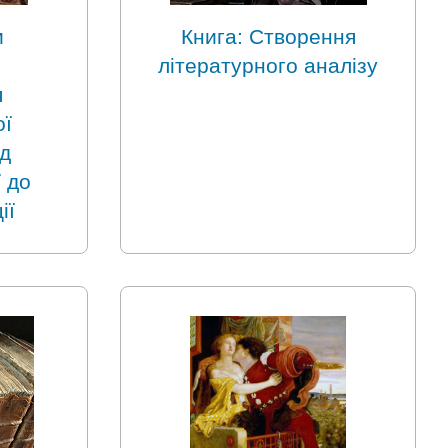
и
Книга: Створення
літературного аналізу
я
ої
ід
 до
ії