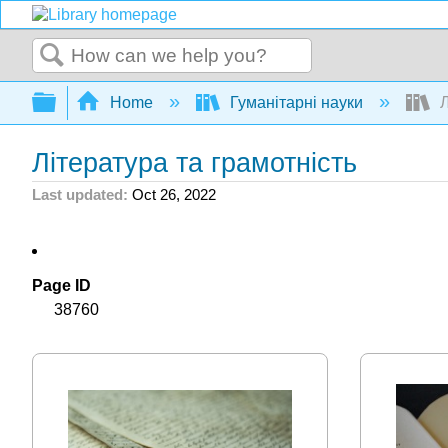
Search
Expand/collapse global hierarchy
Home
Гуманітарні науки
Л
Література та грамотність
Last updated
Oct 26, 2022
Page ID
38760