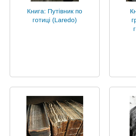
Книга: Путівник по
К
готиці (Laredo)
г