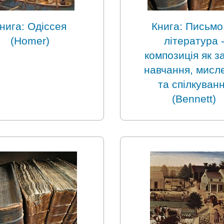
нига: Одіссея
Книга: Письмо
(Homer)
література 
композиція як за
навчання, мисл
та спілкуван
(Bennett)