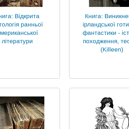
нига: Відкрита
Книга: Виникн
тологія ранньої
ірландської гот
мериканської
фантастики - іст
літератури
походження, тео
(Killeen)