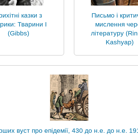
рихітні казки з
Письмо і крити
рики: Тварини I
мислення чер
(Gibbs)
літературу (Rin
Kashyap)
их вуст про епідемії, 430 до н.е. до н.е. 191