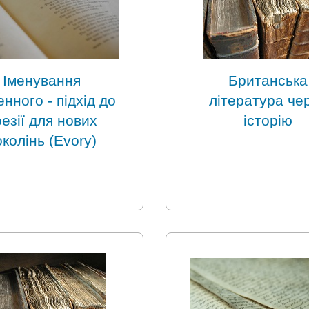
Іменування
Британська
енного - підхід до
література че
езії для нових
історію
околінь (Evory)