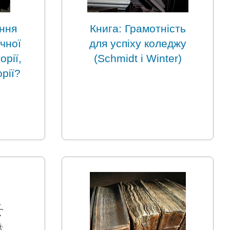
ення
Книга: Грамотність
ичної
для успіху коледжу
орії,
(Schmidt і Winter)
рії?