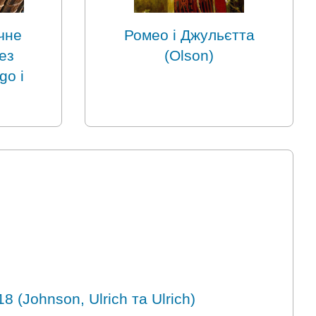
чне
Ромео і Джульєтта
ез
(Olson)
go і
8 (Johnson, Ulrich та Ulrich)