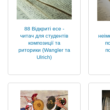
88 Відкриті есе -
читач для студентів
неім
композиції та
по
риторики (Wangler та
п
Ulrich)