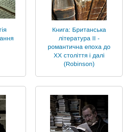
гія
Книга: Британська
тання
література II -
романтична епоха до
ХХ століття і далі
(Robinson)