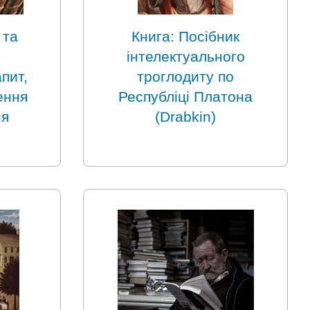
 та
Книга: Посібник
-
інтелектуального
пит,
троглодиту по
ення
Республіці Платона
ня
(Drabkin)