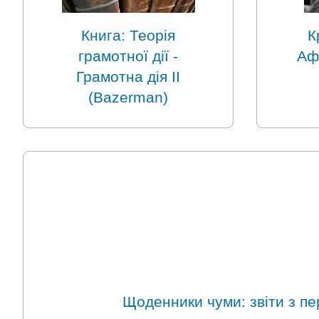
Книга: Теорія
К
грамотної дії -
Аф
Грамотна дія II
(Bazerman)
Щоденники чуми: звіти з перш