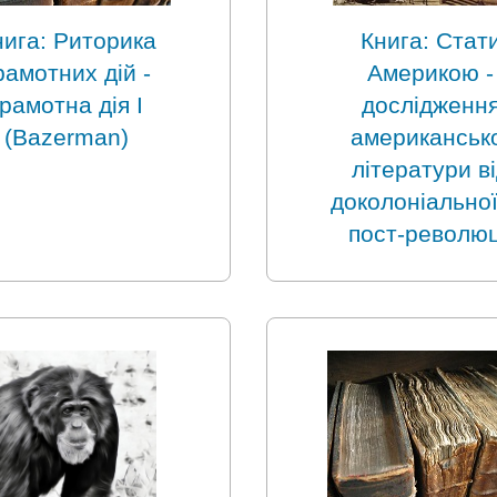
нига: Риторика
Книга: Стат
рамотних дій -
Америкою -
грамотна дія I
дослідженн
(Bazerman)
американськ
літератури в
доколоніальної
пост-революц