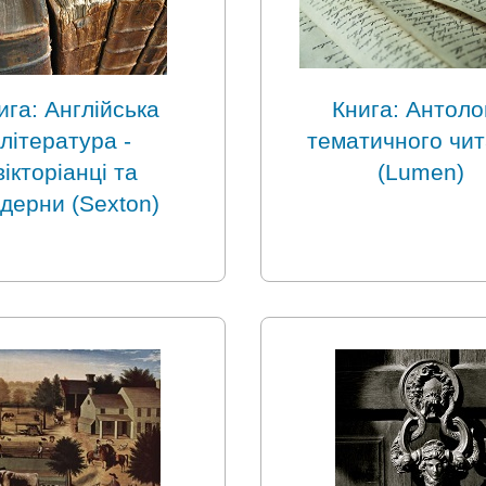
ига: Англійська
Книга: Антоло
література -
тематичного чи
вікторіанці та
(Lumen)
дерни (Sexton)