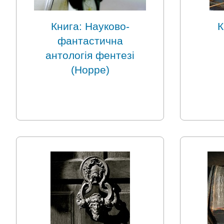
Книга: Науково-
К
фантастична
антологія фентезі
(Hoppe)