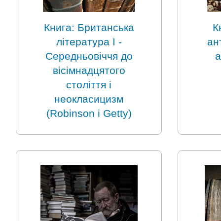
Книга: Британська
К
література I -
ан
Середньовіччя до
а
вісімнадцятого
століття і
неокласицизм
(Robinson і Getty)