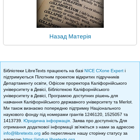
Назад Матерія
Бібліотеки LibreTexts працюють на базі
NICE CXone Expert
і
підтримуються Пілотним проектом відкритих підручників
Департаменту освіти, Офісом проректора Каліфорнійського
університету в Девісі, Бібліотекою Каліфорнійського
університету в Девісі, Програмою доступних рішень для
навчання Каліфорнійського державного університету та Merlot.
Ми також визнаємо попередню підтримку Національного
наукового фонду під номерами грантів 1246120, 1525057 та
1413739.
Юридична інформація
. Заява про доступність Для
отримання додаткової інформації зв’яжіться з нами за адресою
info@libretexts.org
або перегляньте нашу сторінку статусу за
адресою
https://status.libretexts.org
.