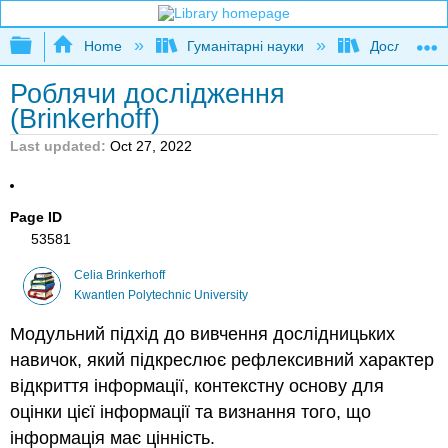
Expand/collapse global hierarchy
Home
Гуманітарні науки
Дослідження
Роблячи дослідження
(Brinkerhoff)
Last updated
Oct 27, 2022
Page ID
53581
Celia Brinkerhoff
Kwantlen Polytechnic University
Модульний підхід до вивчення дослідницьких
навичок, який підкреслює рефлексивний характер
відкриття інформації, контекстну основу для
оцінки цієї інформації та визнання того, що
інформація має цінність.