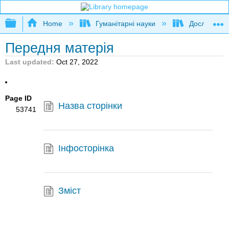
Expand/collapse global hierarchy
Home
Гуманітарні науки
Дослідження
Передня матерія
Last updated
Oct 27, 2022
Page ID
Назва сторінки
53741
Інфосторінка
Зміст