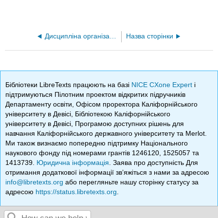
Дисципліна організації - 4ед. (Glushko)
Назва сторінки
Бібліотеки LibreTexts працюють на базі
NICE CXone Expert
і
підтримуються Пілотним проектом відкритих підручників
Департаменту освіти, Офісом проректора Каліфорнійського
університету в Девісі, Бібліотекою Каліфорнійського
університету в Девісі, Програмою доступних рішень для
навчання Каліфорнійського державного університету та Merlot.
Ми також визнаємо попередню підтримку Національного
наукового фонду під номерами грантів 1246120, 1525057 та
1413739.
Юридична інформація
. Заява про доступність Для
отримання додаткової інформації зв’яжіться з нами за адресою
info@libretexts.org
або перегляньте нашу сторінку статусу за
адресою
https://status.libretexts.org
.