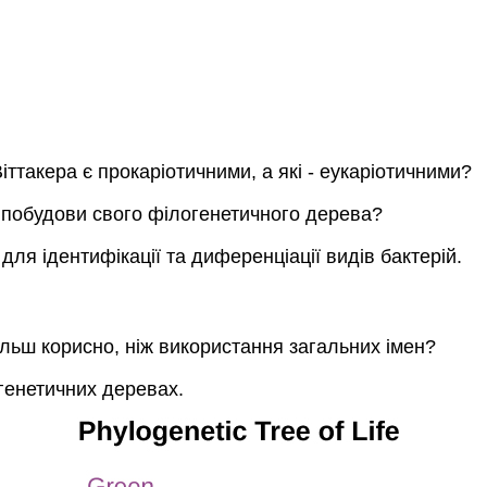
Віттакера є прокаріотичними, а які - еукаріотичними?
 побудови свого філогенетичного дерева?
для ідентифікації та диференціації видів бактерій.
льш корисно, ніж використання загальних імен?
генетичних деревах.