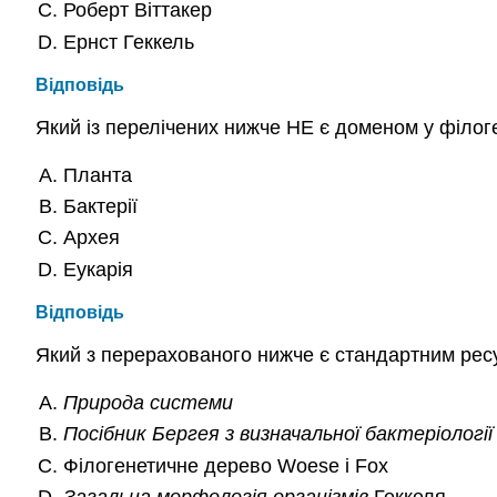
Роберт Віттакер
Ернст Геккель
Відповідь
Який із перелічених нижче НЕ є доменом у філо
Планта
Бактерії
Архея
Еукарія
Відповідь
Який з перерахованого нижче є стандартним ресу
Природа системи
Посібник Бергея з визначальної бактеріології
Філогенетичне дерево Woese і Fox