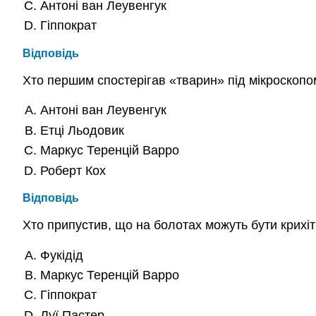
Антоні ван Леувенгук
Гіппократ
Відповідь
Хто першим спостерігав «тварин» під мікроскопо
Антоні ван Леувенгук
Етці Льодовик
Маркус Теренцій Варро
Роберт Кох
Відповідь
Хто припустив, що на болотах можуть бути крихіт
Фукідід
Маркус Теренцій Варро
Гіппократ
Луї Пастер