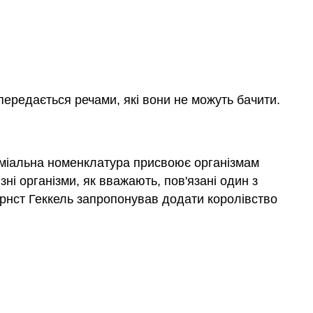
ередається речами, які вони не можуть бачити.
номіальна номенклатура присвоює організмам
зні організми, як вважають, пов'язані один з
Ернст Геккель запропонував додати королівство