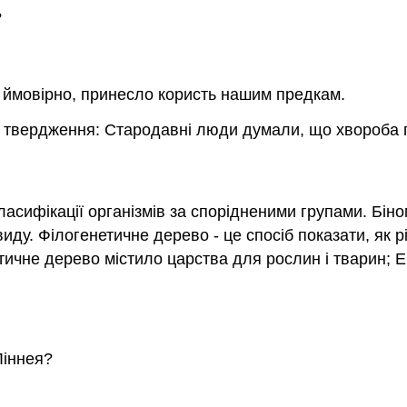
?
, ймовірно, принесло користь нашим предкам.
е твердження: Стародавні люди думали, що хвороба п
ласифікації організмів за спорідненими групами. Бі
иду. Філогенетичне дерево - це спосіб показати, як рі
тичне дерево містило царства для рослин і тварин; 
Ліннея?