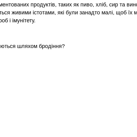
нтованих продуктів, таких як пиво, хліб, сир та вин
ься живими істотами, які були занадто малі, щоб їх
б і імунітету.
яються шляхом бродіння?