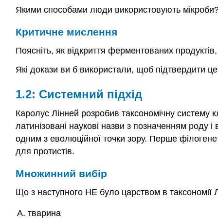
Якими способами люди використовують мікроби
Критичне мислення
Поясніть, як відкриття ферментованих продуктів
Які докази ви б використали, щоб підтвердити ц
1.2: Системний підхід
Каролус Лінней розробив таксономічну систему к
латинізовані наукові назви з позначенням роду і в
одним з еволюційної точки зору. Перше філогене
для протистів.
Множинний вибір
Що з наступного НЕ було царством в таксономії 
тварина