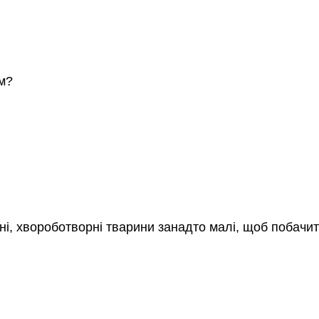
м?
ні, хвороботворні тварини занадто малі, щоб побачи