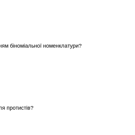
ням біноміальної номенклатури?
ля протистів?