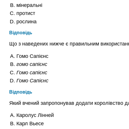
мінеральні
протист
рослина
Відповідь
Що з наведених нижче є правильним використан
Гомо Сапієнс
гомо сапієнс
Гомо сапієнс
Гомо Сапієнс
Відповідь
Який вчений запропонував додати королівство д
Каролус Лінней
Карл Вьесе