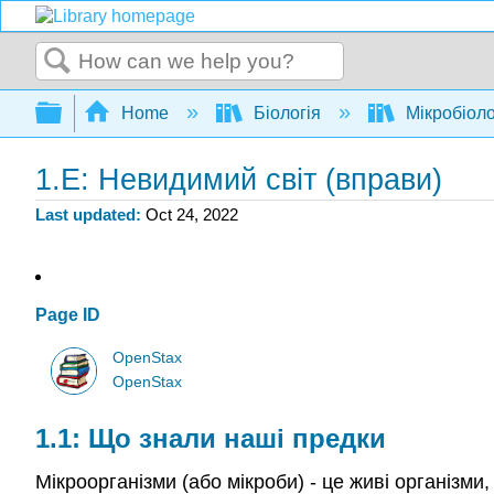
Search
Expand/collapse global hierarchy
Home
Біологія
Мікробіоло
1.E: Невидимий світ (вправи)
Last updated
Oct 24, 2022
Page ID
OpenStax
OpenStax
1.1: Що знали наші предки
Мікроорганізми (або мікроби) - це живі організми