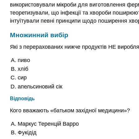
використовували мікроби для виготовлення ферме
теоретизували, що інфекції та хвороби поширюют
інтуїтували певні принципи щодо поширення хворо
Множинний вибір
Які з перерахованих нижче продуктів НЕ виробл
пиво
хліб
сир
апельсиновий сік
Відповідь
Кого вважають «батьком західної медицини»?
Маркус Теренцій Варро
Фукідід