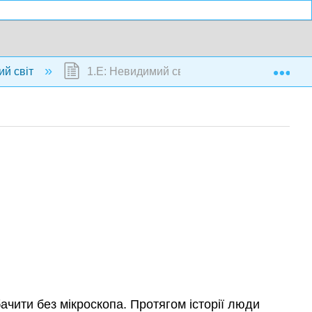
Exp
ий світ
1.E: Невидимий світ (вправи)
бачити без мікроскопа. Протягом історії люди