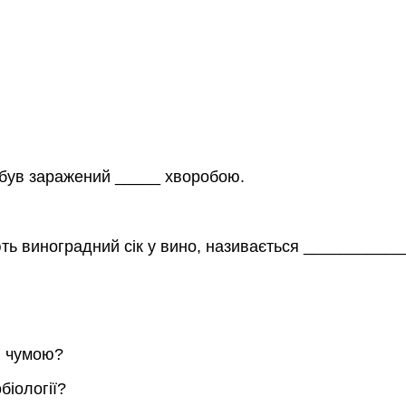
 був заражений _____ хворобою.
ть виноградний сік у вино, називається ___________
ю чумою?
біології?