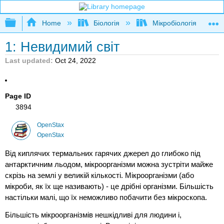
Expand/collapse global hierarchy
Home
Біологія
Мікробіологія
1: Невидимий світ
Last updated
Oct 24, 2022
Page ID
3894
OpenStax
OpenStax
Від киплячих термальних гарячих джерел до глибоко під
антарктичним льодом, мікроорганізми можна зустріти майже
скрізь на землі у великій кількості. Мікроорганізми (або
мікроби, як їх ще називають) - це дрібні організми. Більшість
настільки малі, що їх неможливо побачити без мікроскопа.
Більшість мікроорганізмів нешкідливі для людини і,