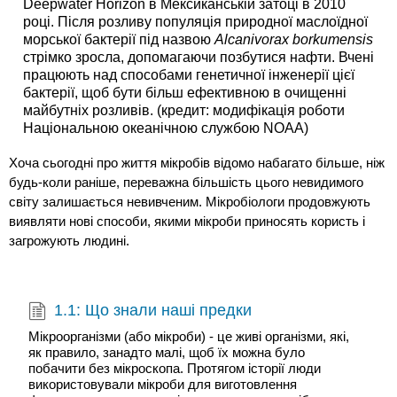
Deepwater Horizon в Мексиканській затоці в 2010
році. Після розливу популяція природної маслоїдної
морської бактерії під назвою
Alcanivorax borkumensis
стрімко зросла, допомагаючи позбутися нафти. Вчені
працюють над способами генетичної інженерії цієї
бактерії, щоб бути більш ефективною в очищенні
майбутніх розливів. (кредит: модифікація роботи
Національною океанічною службою NOAA)
Хоча сьогодні про життя мікробів відомо набагато більше, ніж
будь-коли раніше, переважна більшість цього невидимого
світу залишається невивченим. Мікробіологи продовжують
виявляти нові способи, якими мікроби приносять користь і
загрожують людині.
1.1: Що знали наші предки
Мікроорганізми (або мікроби) - це живі організми, які,
як правило, занадто малі, щоб їх можна було
побачити без мікроскопа. Протягом історії люди
використовували мікроби для виготовлення