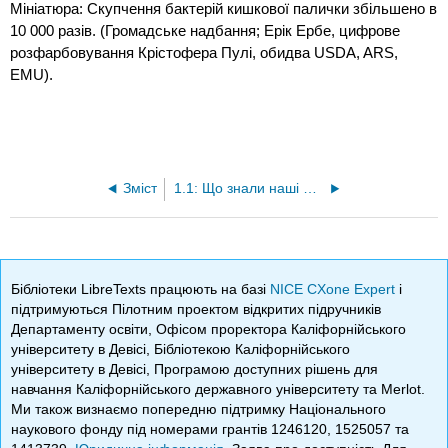
Мініатюра: Скупчення бактерій кишкової палички збільшено в
10 000 разів. (Громадське надбання; Ерік Ербе, цифрове
розфарбовування Крістофера Пулі, обидва USDA, ARS,
EMU).
Зміст
1.1: Що знали наші предки
Бібліотеки LibreTexts працюють на базі
NICE CXone Expert
і
підтримуються Пілотним проектом відкритих підручників
Департаменту освіти, Офісом проректора Каліфорнійського
університету в Девісі, Бібліотекою Каліфорнійського
університету в Девісі, Програмою доступних рішень для
навчання Каліфорнійського державного університету та Merlot.
Ми також визнаємо попередню підтримку Національного
наукового фонду під номерами грантів 1246120, 1525057 та