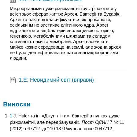
Мікроорганізми дуже різноманітні і зустрічаються у
всіх трьох сферах життя: Архея, Бактерії та Еукарія.
Археї та бактерії класифікуються як прокаріоти,
оскільки їм не вистачає клітинного ядра. Археї
відрізняються від бактерій еволюційною історією,
генетикою, метаболічними шляхами та складом
клітинної стінки та мембрани. Археї населяють
майже кожне середовище на землі, але жодна архея
не була ідентифікована як патогенні мікроорганізми
людини.
1.E: Невидимий світ (вправи)
Виноски
1
J. Hulcr та ін. «Джунглі там: бактерії в пупках дуже
різноманітні, але передбачувані».
Пост ОДИН
7 № 11
(2012): e47712. дої:10.1371/журнал.поне.0047712.