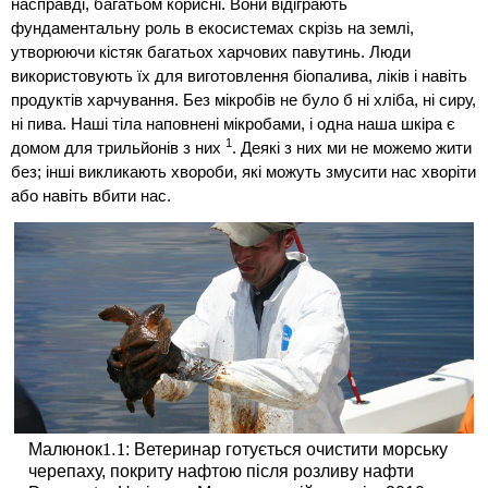
насправді, багатьом корисні. Вони відіграють
фундаментальну роль в екосистемах скрізь на землі,
утворюючи кістяк багатьох харчових павутинь. Люди
використовують їх для виготовлення біопалива, ліків і навіть
продуктів харчування. Без мікробів не було б ні хліба, ні сиру,
ні пива. Наші тіла наповнені мікробами, і одна наша шкіра є
1
домом для трильйонів з них
.
Деякі з них ми не можемо жити
без; інші викликають хвороби, які можуть змусити нас хворіти
або навіть вбити нас.
1.
1
Малюнок
: Ветеринар готується очистити морську
1.
1
черепаху, покриту нафтою після розливу нафти