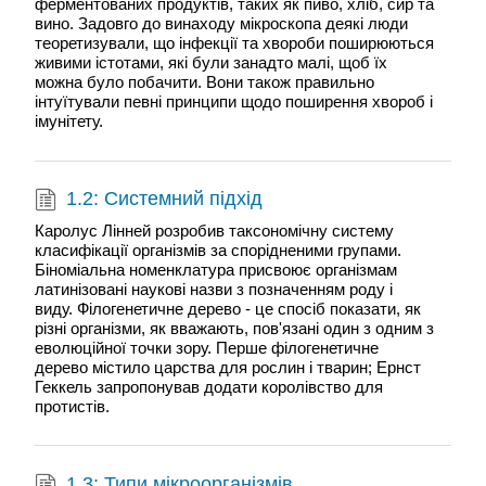
ферментованих продуктів, таких як пиво, хліб, сир та
вино. Задовго до винаходу мікроскопа деякі люди
теоретизували, що інфекції та хвороби поширюються
живими істотами, які були занадто малі, щоб їх
можна було побачити. Вони також правильно
інтуїтували певні принципи щодо поширення хвороб і
імунітету.
1.2: Системний підхід
Каролус Лінней розробив таксономічну систему
класифікації організмів за спорідненими групами.
Біноміальна номенклатура присвоює організмам
латинізовані наукові назви з позначенням роду і
виду. Філогенетичне дерево - це спосіб показати, як
різні організми, як вважають, пов'язані один з одним з
еволюційної точки зору. Перше філогенетичне
дерево містило царства для рослин і тварин; Ернст
Геккель запропонував додати королівство для
протистів.
1.3: Типи мікроорганізмів