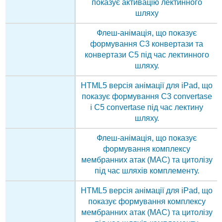
показує активацію лектинного
шляху
Флеш-анімація, що показує
формування C3 конвертази та
конвертази C5 під час лектинного
шляху.
HTML5 версія анімації для iPad, що
показує формування C3 convertase
і C5 convertase під час лектину
шляху.
Флеш-анімація, що показує
формування комплексу
мембранних атак (MAC) та цитолізу
під час шляхів комплементу.
HTML5 версія анімації для iPad, що
показує формування комплексу
мембранних атак (MAC) та цитолізу