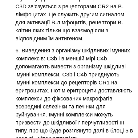
C3D зв'язується з рецепторами CR2 на В-
лімфоцитах. Це служить другим сигналом
для активації В-лімфоцитів, рецептори В-
клітин яких тільки що взаємодіяли з
відповідним їм антигеном.
6. Виведення з організму шкідливих імунних
комплексів: C3b і в меншій мірі С4b
допомагають вивести з організму шкідливі
імунні комплекси.
C3b і C4b приєднують
імунні комплекси до рецепторів CR1 на
еритроцитах. Потім еритроцити доставляють
комплекси до фіксованих макрофагів
всередині селезінки та печінки для
руйнування. Імунні комплекси можуть
призвести до шкідливої гіперчутливості III
типу, про що буде розглянуто далі в блоці 5 в