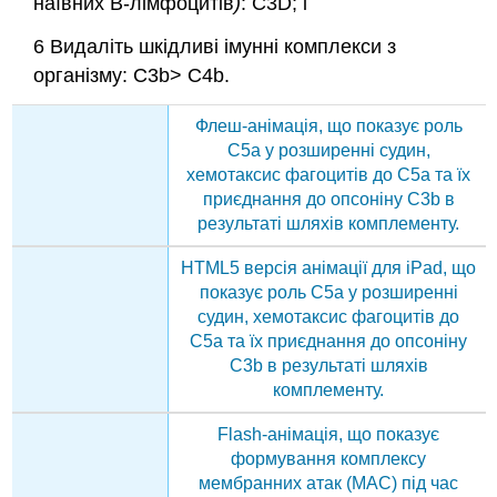
наївних В-лімфоцитів
)
: C3D; і
6 Видаліть шкідливі імунні комплекси з
організму: C3b> C4b.
Флеш-анімація, що показує роль
C5a у розширенні судин,
хемотаксис фагоцитів до C5a та їх
приєднання до опсоніну C3b в
результаті шляхів комплементу.
HTML5 версія анімації для iPad, що
показує роль C5a у розширенні
судин, хемотаксис фагоцитів до
C5a та їх приєднання до опсоніну
C3b в результаті шляхів
комплементу.
Flash-анімація, що показує
формування комплексу
мембранних атак (MAC) під час