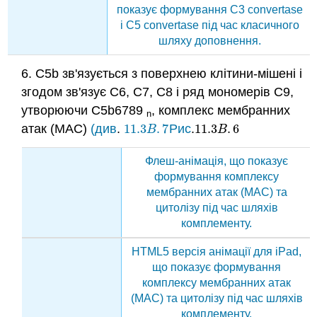
показує формування C3 convertase
і C5 convertase під час класичного
шляху доповнення.
6. C5b зв'язується з поверхнею клітини-мішені і
згодом зв'язує C6, C7, C8 і ряд мономерів С9,
утворюючи C5b6789
, комплекс мембранних
n
атак (MAC)
(див
.
11.3
.
7
Рис
.
11.3
.
6
11.3
B
.
7
11.3
B
.
6
B
B
Флеш-анімація, що показує
формування комплексу
мембранних атак (MAC) та
цитолізу під час шляхів
комплементу.
HTML5 версія анімації для iPad,
що показує формування
комплексу мембранних атак
(MAC) та цитолізу під час шляхів
комплементу.