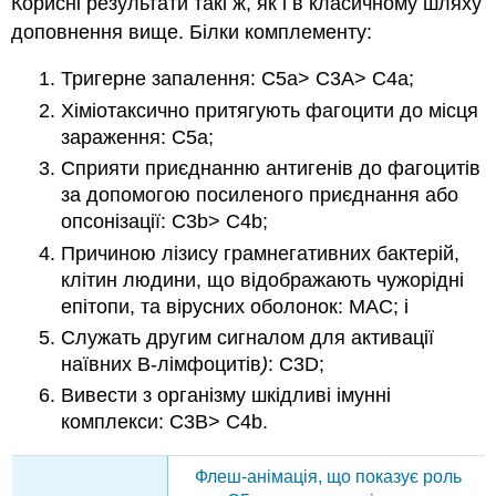
Корисні результати такі ж, як і в класичному шляху
доповнення вище. Білки комплементу:
Тригерне запалення: C5a> C3A> C4a;
Хіміотаксично притягують фагоцити до місця
зараження: C5a;
Сприяти приєднанню антигенів до фагоцитів
за допомогою посиленого приєднання або
опсонізації: C3b> C4b;
Причиною лізису грамнегативних бактерій,
клітин людини, що відображають чужорідні
епітопи, та вірусних оболонок: MAC; і
Служать другим сигналом для активації
наївних В-лімфоцитів
)
: C3D;
Вивести з організму шкідливі імунні
комплекси: C3B> C4b.
Флеш-анімація, що показує роль