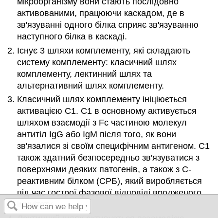
мікроорганізму вони стають послідовно
активованими, працюючи каскадом, де в
зв'язуванні одного білка сприяє зв'язуванню
наступного білка в каскаді.
Існує 3 шляхи комплементу, які складають
систему комплементу: класичний шлях
комплементу, лектинний шлях та
альтернативний шлях комплементу.
Класичний шлях комплементу ініціюється
активацією С1. С1 в основному активується
шляхом взаємодії з Fc частиною молекул
антитіл IgG або IgM після того, як вони
зв'язалися зі своїм специфічним антигеном. С1
також здатний безпосередньо зв'язуватися з
поверхнями деяких патогенів, а також з С-
реактивним білком (СРБ), який виробляється
під час гострої фазової відповіді вродженого
імунітету.