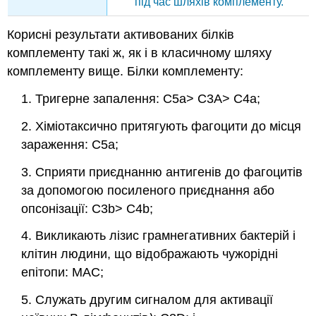
під час шляхів комплементу.
Корисні результати активованих білків
комплементу такі ж, як і в класичному шляху
комплементу вище. Білки комплементу:
1. Тригерне запалення: C5a> C3A> C4a;
2. Хіміотаксично притягують фагоцити до місця
зараження: C5a;
3. Сприяти приєднанню антигенів до фагоцитів
за допомогою посиленого приєднання або
опсонізації: C3b> C4b;
4. Викликають лізис грамнегативних бактерій і
клітин людини, що відображають чужорідні
епітопи: MAC;
5. Служать другим сигналом для активації