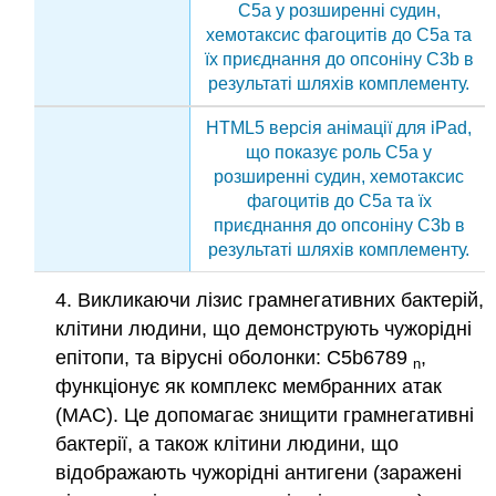
C5a у розширенні судин,
хемотаксис фагоцитів до C5a та
їх приєднання до опсоніну C3b в
результаті шляхів комплементу.
HTML5 версія анімації для iPad,
що показує роль C5a у
розширенні судин, хемотаксис
фагоцитів до C5a та їх
приєднання до опсоніну C3b в
результаті шляхів комплементу.
4. Викликаючи лізис грамнегативних бактерій,
клітини людини, що демонструють чужорідні
епітопи, та вірусні оболонки: C5b6789
,
n
функціонує як комплекс мембранних атак
(MAC). Це допомагає знищити грамнегативні
бактерії, а також клітини людини, що
відображають чужорідні антигени (заражені