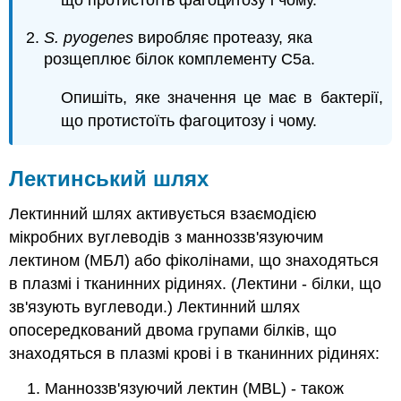
S. pyogenes
виробляє протеазу, яка
розщеплює білок комплементу C5a.
Опишіть, яке значення це має в бактерії,
що протистоїть фагоцитозу і чому.
Лектинський шлях
Лектинний шлях активується взаємодією
мікробних вуглеводів з манноззв'язуючим
лектином (МБЛ) або фіколінами, що знаходяться
в плазмі і тканинних рідинях. (Лектини - білки, що
зв'язують вуглеводи.) Лектинний шлях
опосередкований двома групами білків, що
знаходяться в плазмі крові і в тканинних рідинях:
1. Манноззв'язуючий лектин (MBL) - також