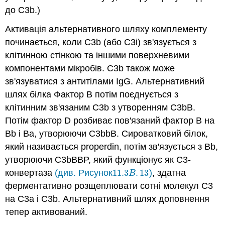
до C3b.)
Активація альтернативного шляху комплементу
починається, коли C3b (або C3i) зв'язується з
клітинною стінкою та іншими поверхневими
компонентами мікробів. C3b також може
зв'язуватися з антитілами IgG. Альтернативний
шлях білка Фактор B потім поєднується з
клітинним зв'язаним C3b з утворенням C3bB.
Потім фактор D розбиває пов'язаний фактор B на
Bb і Ba, утворюючи C3bbB. Сироватковий білок,
який називається properdin, потім зв'язується з Bb,
утворюючи C3bBBP, який функціонує як C3-
конвертаза
(див. Рисунок
11.3
.
13
)
, здатна
11.3
B
.
13
B
ферментативно розщеплювати сотні молекул C3
на C3a і C3b. Альтернативний шлях доповнення
тепер активований.