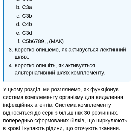
С3а
C3b
С4b
C3d
C5b6789
(МАК)
н
Коротко опишемо, як активується лектинний
шлях.
Коротко опишіть, як активується
альтернативний шлях комплементу.
У цьому розділі ми розглянемо, як функціонує
система комплементу організму для видалення
інфекційних агентів. Система комплементу
відноситься до серії з більш ніж 30 розчинних,
попередньо сформованих білків, що циркулюють
в крові і купають рідини, що оточують тканини.