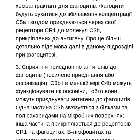
хемоаттрактант для фагоцитів. Фагоцити
будуть рухатися до збільшення концентрації
C5a і згодом приєднуються через свої
рецептори CR1 до молекул C3b,
прикріплених до антигену.
Про
це більш
детально піде мова далі в даному підрозділі
при фагоцитозі.
3. Сприяння приєднанню антигенів до
фагоцитів (посилене приєднання або
опсонізація): C3b і в
меншій мірі C4b можуть
функціонувати як опсоніни, тобто вони
можуть приєднувати антигени до фагоцитів.
Одна частина C3b зв'язується з білками та
полісахаридами на мікробних поверхнях;
інша частина прикріплюється до рецепторів
CR1 на фагоцитах, В-лімфоцитах та
дендритних клітинам для посиленого