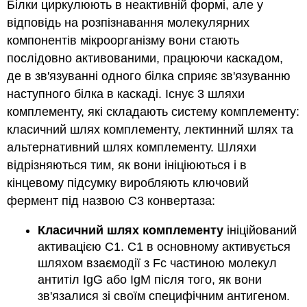
Білки циркулюють в неактивній формі, але у
відповідь на розпізнавання молекулярних
компонентів мікроорганізму вони стають
послідовно активованими, працюючи каскадом,
де в зв'язуванні одного білка сприяє зв'язуванню
наступного білка в каскаді. Існує 3 шляхи
комплементу, які складають систему комплементу:
класичний шлях комплементу, лектинний шлях та
альтернативний шлях комплементу. Шляхи
відрізняються тим, як вони ініціюються і в
кінцевому підсумку виробляють ключовий
фермент під назвою C3 конвертаза:
Класичний шлях комплементу
ініційований
активацією С1. С1 в основному активується
шляхом взаємодії з Fc частиною молекул
антитіл IgG або IgM після того, як вони
зв'язалися зі своїм специфічним антигеном.