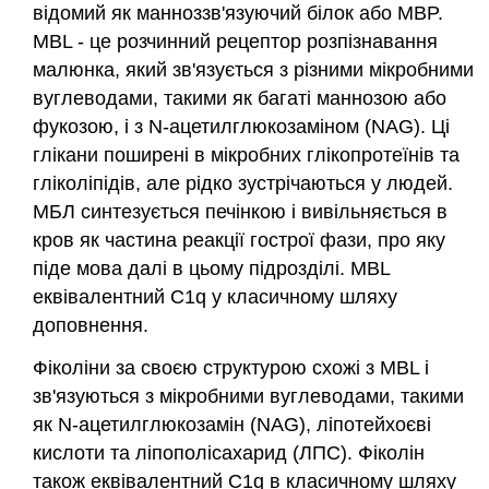
відомий як манноззв'язуючий білок або MBP.
MBL - це розчинний рецептор розпізнавання
малюнка, який зв'язується з різними мікробними
вуглеводами, такими як багаті маннозою або
фукозою, і з N-ацетилглюкозаміном (NAG). Ці
глікани поширені в мікробних глікопротеїнів та
гліколіпідів, але рідко зустрічаються у людей.
МБЛ синтезується печінкою і вивільняється в
кров як частина реакції гострої фази, про яку
піде мова далі в цьому підрозділі. MBL
еквівалентний C1q у класичному шляху
доповнення.
Фіколіни за своєю структурою схожі з MBL і
зв'язуються з мікробними вуглеводами, такими
як N-ацетилглюкозамін (NAG), ліпотейхоєві
кислоти та ліпополісахарид (ЛПС). Фіколін
також еквівалентний C1q в класичному шляху