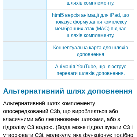
шляхів комплементу.
html5 версія анімації для iPad, що
показує формування комплексу
мембранних атак (MAC) під час
шляхів комплементу.
Концептуальна карта для шляхів
доповнення
Анімація YouTube, що ілюструє
переваги шляхів доповнення.
Альтернативний шлях доповнення
Альтернативний шлях комплементу
опосередкований C3b, що виробляється або
класичними або лектиновими шляхами, або з
гідролізу С3 водою. (Вода може гідролізувати C3 і
утворювати C3i, молекулу, яка функціонує подібно