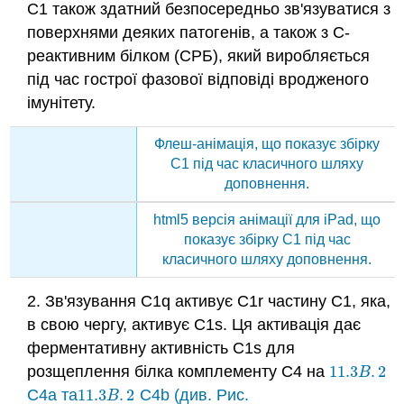
С1 також здатний безпосередньо зв'язуватися з
поверхнями деяких патогенів, а також з С-
реактивним білком (СРБ), який виробляється
під час гострої фазової відповіді вродженого
імунітету.
Флеш-анімація, що показує збірку
C1 під час класичного шляху
доповнення.
html5 версія анімації для iPad, що
показує збірку C1 під час
класичного шляху доповнення.
2.
Зв'язування C1q активує C1r частину C1, яка,
в свою чергу, активує C1s.
Ця активація дає
ферментативну активність C1s для
розщеплення білка комплементу C4 на
11.3
.
2
11.3
B
.
2
B
C4a та
11.3
.
2
C4b (див
. Рис.
11.3
B
.
2
B