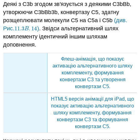
Деякі з C3b згодом зв'язується з деякими C3bBb,
утворюючи C3bBb3b, конвертазу C5, здатну
розщеплювати молекули C5 на C5a і C5b
(див.
Рис.
11.3
.
14
)
. Звідси альтернативний шлях
11.3
B
.
14
B
комплементу ідентичний іншим шляхам
доповнення.
Флеш-анімація, що показує
активацію альтернативного шляху
комплементу, формування
конвертази C3 та утворення
конвертази C5.
HTML5 версія анімації для iPad, що
показує активацію альтернативного
шляху комплементу, формування
конвертази C3 та формування
конвертази C5.