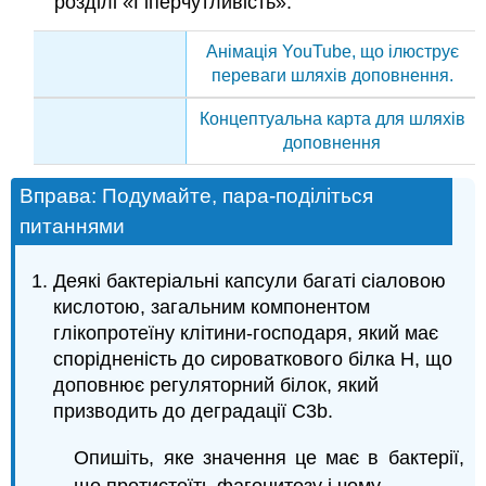
розділі «Гіперчутливість».
Анімація YouTube, що ілюструє
переваги шляхів доповнення.
Концептуальна карта для шляхів
доповнення
Вправа: Подумайте, пара-поділіться
питаннями
Деякі бактеріальні капсули багаті сіаловою
кислотою, загальним компонентом
глікопротеїну клітини-господаря, який має
спорідненість до сироваткового білка Н, що
доповнює регуляторний білок, який
призводить до деградації C3b.
Опишіть, яке значення це має в бактерії,
що протистоїть фагоцитозу і чому.