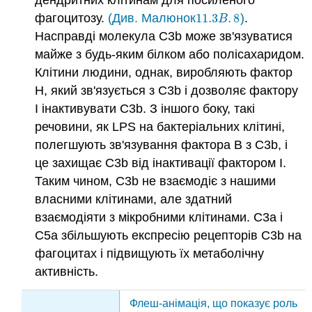
фагоцитозу.
(Див. Малюнок
11.3
.
8
)
.
11.3
B
.
8
B
Насправді молекула C3b може зв'язуватися
майже з будь-яким білком або полісахаридом.
Клітини людини, однак, виробляють фактор
H, який зв'язується з C3b і дозволяє фактору
I інактивувати C3b. З іншого боку, такі
речовини, як LPS на бактеріальних клітині,
полегшують зв'язування фактора B з C3b, і
це захищає C3b від інактивації фактором I.
Таким чином, C3b не взаємодіє з нашими
власними клітинами, але здатний
взаємодіяти з мікробними клітинами. C3a і
C5a збільшують експресію рецепторів C3b на
фагоцитах і підвищують їх метаболічну
активність.
Флеш-анімація, що показує роль