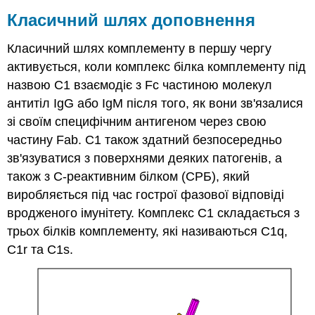
Класичний шлях доповнення
Класичний шлях комплементу в першу чергу
активується, коли комплекс білка комплементу під
назвою C1 взаємодіє з Fc частиною молекул
антитіл IgG або IgM після того, як вони зв'язалися
зі своїм специфічним антигеном через свою
частину Fab. С1 також здатний безпосередньо
зв'язуватися з поверхнями деяких патогенів, а
також з С-реактивним білком (СРБ), який
виробляється під час гострої фазової відповіді
вродженого імунітету. Комплекс C1 складається з
трьох білків комплементу, які називаються C1q,
C1r та C1s.