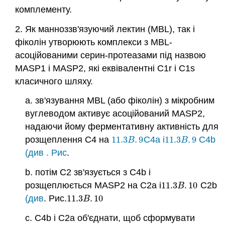
комплементу.
2. Як манноззв'язуючий лектин (MBL), так і
фіколін утворюють комплекси з MBL-
асоційованими серин-протеазами під назвою
MASP1 і MASP2, які еквівалентні C1r і C1s
класичного шляху.
а. зв'язування MBL (або фіколін) з мікробним
вуглеводом активує асоційований MASP2,
надаючи йому ферментативну активність для
розщеплення C4 на
11.3
.
9
C4a і
11.3
.
9
C4b
11.3
B
.
9
11.3
B
.
9
B
B
(див
. Рис
.
b. потім C2 зв'язується з C4b і
розщеплюється MASP2 на C2a і
11.3
.
10
C2b
11.3
B
.
10
B
(див
. Рис.
11.3
.
10
11.3
B
.
10
B
c. C4b і C2a об'єднати, щоб сформувати