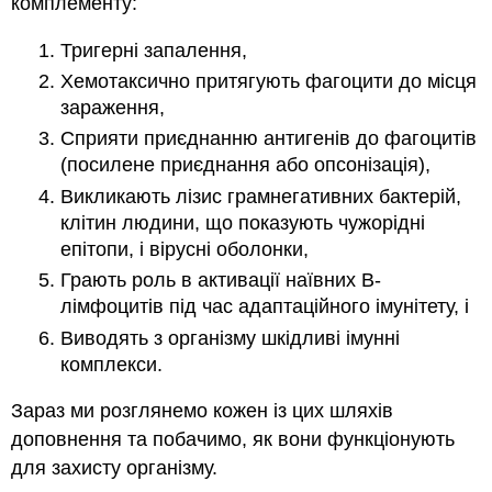
комплементу:
Тригерні запалення,
Хемотаксично притягують фагоцити до місця
зараження,
Сприяти приєднанню антигенів до фагоцитів
(посилене приєднання або опсонізація),
Викликають лізис грамнегативних бактерій,
клітин людини, що показують чужорідні
епітопи, і вірусні оболонки,
Грають роль в активації наївних В-
лімфоцитів під час адаптаційного імунітету, і
Виводять з організму шкідливі імунні
комплекси.
Зараз ми розглянемо кожен із цих шляхів
доповнення та побачимо, як вони функціонують
для захисту організму.