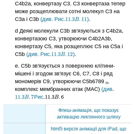
C4b2a, конвертазу C3. C3 конвертаза тепер
може розщеплювати сотні молекул С3 на
C3a і C3b
(див. Рис.
11.3
.
11
)
.
11.3
B
.
11
B
d Деякі молекули C3b зв'язуються з C4b2a,
конвертазою C3, утворюючи C4b2A3b,
конвертазу C5, яка розщеплює C5 на C5a і
C5b
(див. Рис.
11.3
.
12
)
.
11.3
B
.
12
B
е.
C5b зв'язується з поверхнею клітини-
мішені і згодом зв'язує C6, C7, C8 і ряд
мономерів С9, утворюючи C5b6789
,
n
комплекс мембранних атак (MAC)
(див
.
11.3
.
7
Рис
.
11.3
.
6
11.3
B
.
7
11.3
B
.
6
B
B
Флеш-анімація, що показує
активацію лектинного шляху
html5 версія анімації для iPad, що