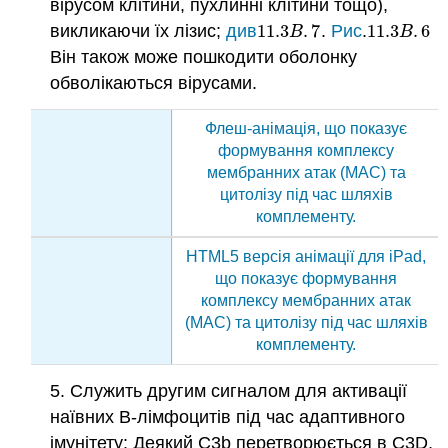
вірусом клітини, пухлинні клітини тощо),
викликаючи їх лізис;
див
11.3
.
7
.
Рис
.
11.3
.
6
11.3
B
.
7
11.3
B
.
6
B
B
Він також може пошкодити оболонку
обволікаються вірусами.
Флеш-анімація, що показує
формування комплексу
мембранних атак (MAC) та
цитолізу під час шляхів
комплементу.
HTML5 версія анімації для iPad,
що показує формування
комплексу мембранних атак
(MAC) та цитолізу під час шляхів
комплементу.
5. Служить другим сигналом для активації
наївних В-лімфоцитів під час адаптивного
імунітету: Деякий С3b перетворюється в C3D.