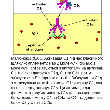
11.3
.
1
Малюнок
: Активація С1 під час класичного
11.3
B
.
1
B
шляху комплементу. Fab 2 молекули IgG або 1
молекули IgM зв'язуються з епітопами на антигені.
C1, що складається з C1q, C1r та C1s, потім
зв'язується з Fc порцією антитіл. Зв'язування C1q
з молекулами антитіл активує C1r частину С1, яка,
в свою чергу, активує C1s.
Ця активація дає
ферментативну активність C1s для розщеплення
білка комплементу C4 на C4a та C4b та доповнює
білок C2 у C2a та C2b.