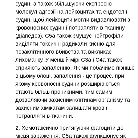
судин, а також збільшуючи експресію
молекул адгезії на лейкоцитах та ендотелії
судин, щоб лейкоцити могли видавлювати з
кровоносних судин і потрапляти в тканину
(діапедез). C5a також змушує нейтрофіли
виділяти токсичні радикали кисню для
позаклітинного вбивства та викликає
лихоманку. У меншій мірі C3a і C4a також
сприяють запаленню.
Як ми побачимо пізніше
в цьому блоці, запалення - це процес, при
якому кровоносні судини розширюються і
стають більш проникними, тим самим
дозволяючи захисним клітинам організму та
захисним хімікатам залишати кров і
потрапляти в тканини.
2. Хемотаксично притягуючи фагоцити до
місця зараження: C5a також функціонує як