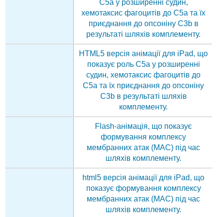
C5a у розширенні судин,
хемотаксис фагоцитів до C5a та їх
приєднання до опсоніну C3b в
результаті шляхів комплементу.
HTML5 версія анімації для iPad, що
показує роль C5a у розширенні
судин, хемотаксис фагоцитів до
C5a та їх приєднання до опсоніну
C3b в результаті шляхів
комплементу.
Flash-анімація, що показує
формування комплексу
мембранних атак (MAC) під час
шляхів комплементу.
html5 версія анімації для iPad, що
показує формування комплексу
мембранних атак (MAC) під час
шляхів комплементу.