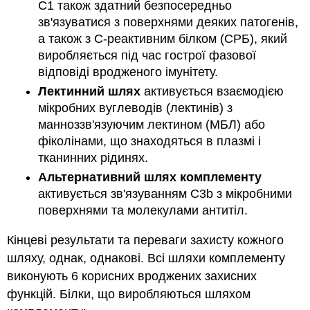
С1 також здатний безпосередньо
зв'язуватися з поверхнями деяких патогенів,
а також з С-реактивним білком (СРБ), який
виробляється під час гострої фазової
відповіді вродженого імунітету.
Лектинний шлях
активується взаємодією
мікробних вуглеводів (лектинів) з
манноззв'язуючим лектином (МБЛ) або
фіколінами, що знаходяться в плазмі і
тканинних рідинях.
Альтернативний шлях комплементу
активується зв'язуванням C3b з мікробними
поверхнями та молекулами антитіл.
Кінцеві результати та переваги захисту кожного
шляху, однак, однакові. Всі шляхи комплементу
виконують 6 корисних вроджених захисних
функцій. Білки, що виробляються шляхом