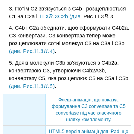
3. Потім C2 зв'язується з C4b і розщеплюється
C1 на C2a і
11.3
.
3
C2b
(див
. Рис.
11.3
.
3
11.3
B
.
3
11.3
B
.
3
B
B
4. C4b і C2a об'єднати, щоб сформувати C4b2a,
C3 конвертази. C3 конвертаза тепер може
розщеплювати сотні молекул С3 на C3a і C3b
(див. Рис.
11.3
.
4
)
.
11.3
B
.
4
B
5. Деякі молекули C3b зв'язуються з C4b2a,
конвертазою C3, утворюючи C4b2A3b,
конвертазу C5, яка розщеплює C5 на C5a і C5b
(див. Рис.
11.3
.
5
)
.
11.3
B
.
5
B
Флеш-анімація, що показує
формування C3 convertase та C5
convertase під час класичного
шляху комплементу.
HTML5 версія анімації для iPad, що