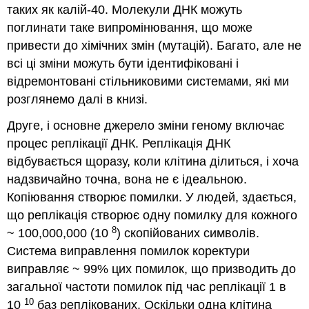
таких як калій-40. Молекули ДНК можуть
поглинати таке випромінювання, що може
привести до хімічних змін (мутацій). Багато, але не
всі ці зміни можуть бути ідентифіковані і
відремонтовані стільниковими системами, які ми
розглянемо далі в книзі.
Друге, і основне джерело зміни геному включає
процес реплікації ДНК. Реплікація ДНК
відбувається щоразу, коли клітина ділиться, і хоча
надзвичайно точна, вона не є ідеальною.
Копіювання створює помилки. У людей, здається,
що реплікація створює одну помилку для кожного
8
~ 100,000,000 (10
) скопійованих символів.
Система виправлення помилок коректури
виправляє ~ 99% цих помилок, що призводить до
загальної частоти помилок під час реплікації 1 в
10
10
баз реплікованих. Оскільки одна клітина