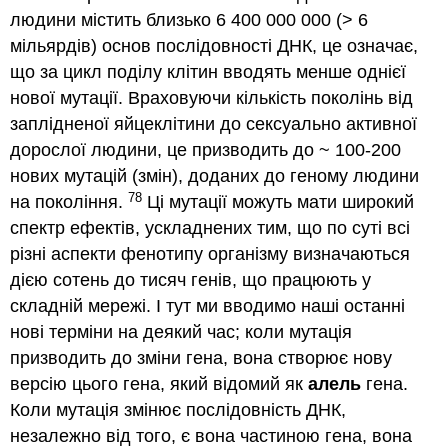
людини містить близько 6 400 000 000 (> 6
мільярдів) основ послідовності ДНК, це означає,
що за цикл поділу клітин вводять менше однієї
нової мутації. Враховуючи кількість поколінь від
заплідненої яйцеклітини до сексуально активної
дорослої людини, це призводить до ~ 100-200
нових мутацій (змін), доданих до геному людини
78
на покоління.
Ці мутації можуть мати широкий
спектр ефектів, ускладнених тим, що по суті всі
різні аспекти фенотипу організму визначаються
дією сотень до тисяч генів, що працюють у
складній мережі. І тут ми вводимо наші останні
нові терміни на деякий час; коли мутація
призводить до зміни гена, вона створює нову
версію цього гена, який відомий як
алель
гена.
Коли мутація змінює послідовність ДНК,
незалежно від того, є вона частиною гена, вона