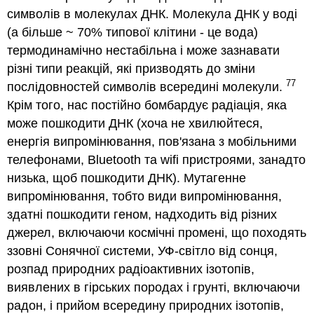
символів в молекулах ДНК. Молекула ДНК у воді
(а більше ~ 70% типової клітини - це вода)
термодинамічно нестабільна і може зазнавати
різні типи реакцій, які призводять до зміни
77
послідовностей символів всередині молекули.
Крім того, нас постійно бомбардує радіація, яка
може пошкодити ДНК (хоча не хвилюйтеся,
енергія випромінювання, пов'язана з мобільними
телефонами, Bluetooth та wifi пристроями, занадто
низька, щоб пошкодити ДНК). Мутагенне
випромінювання, тобто види випромінювання,
здатні пошкодити геном, надходить від різних
джерел, включаючи космічні промені, що походять
ззовні Сонячної системи, УФ-світло від сонця,
розпад природних радіоактивних ізотопів,
виявлених в гірських породах і грунті, включаючи
радон, і прийом всередину природних ізотопів,