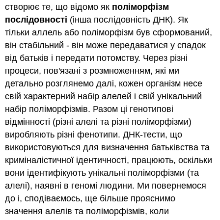
створює те, що відомо як
поліморфізм
послідовності
(інша послідовність ДНК). Як
тільки аллель або поліморфізм був сформований,
він стабільний - він може передаватися у спадок
від батьків і передати потомству. Через різні
процеси, пов'язані з розмноженням, які ми
детально розглянемо далі, кожен організм несе
свій характерний набір алелей і свій унікальний
набір поліморфізмів. Разом ці генотипові
відмінності (різні алелі та різні поліморфізми)
виробляють різні фенотипи. ДНК-тести, що
використовуються для визначення батьківства та
криміналістичної ідентичності, працюють, оскільки
вони ідентифікують унікальні поліморфізми (та
алелі), наявні в геномі людини. Ми повернемося
до і, сподіваємось, ще більше прояснимо
значення алелів та поліморфізмів, коли