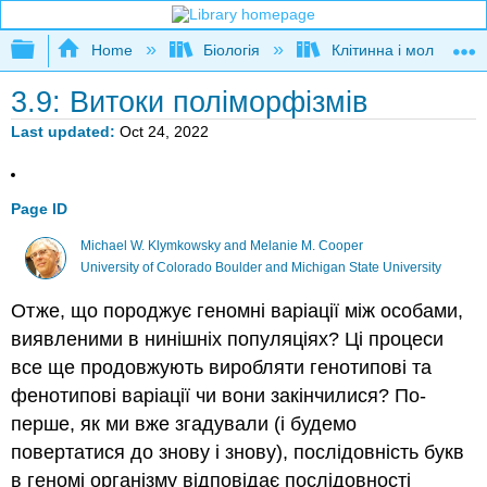
Expand/collapse global hierarchy
Home
Біологія
Клітинна і молекуляр
3.9: Витоки поліморфізмів
Last updated
Oct 24, 2022
Page ID
Michael W. Klymkowsky and Melanie M. Cooper
University of Colorado Boulder and Michigan State University
Отже, що породжує геномні варіації між особами,
виявленими в нинішніх популяціях? Ці процеси
все ще продовжують виробляти генотипові та
фенотипові варіації чи вони закінчилися? По-
перше, як ми вже згадували (і будемо
повертатися до знову і знову), послідовність букв
в геномі організму відповідає послідовності