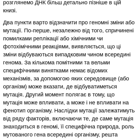
розглянемо ДНК більш детально пізніше в цій
книзі.
Два пункти варто відзначити про геномні зміни або
мутації. По-перше, незалежно від того, спричинені
помилками реплікації або хімічними чи
фотохімічними реакціями, виявляється, що ці
зміни відбуваються випадковим чином всередині
генома. За кількома помітними та вельми
специфічними винятками немає відомих
механізмів, за допомогою яких середовище (або
організм) може вказати, де відбуватиметься
мутація. Другий момент полягає в тому, що
мутація може впливати, а може і не впливати на
фенотип організму. Наслідки мутації залежатимуть
від ряду факторів, включаючи те, де саме мутація
знаходиться в геномі, її специфічна природа, роль
мутованого гена всередині організму, решта