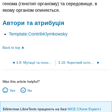
генома (генотип організму) та середовище, в
якому організм опиняється.
Автори та атрибуція
Template:ContribKlymkowsky
Back to top
3.8: Мутації та походження варіації на основі генотипів
3.10: Короткий осторонь про взаємозв'язок генотип-фенотип
Was this article helpful?
Yes
No
Бібліотеки LibreTexts працюють на базі
NICE CXone Expert
і