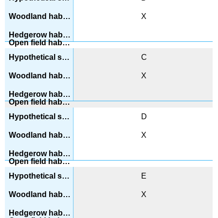
Х
C
Х
D
Х
Е
Х