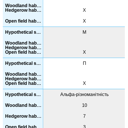
Х
Х
М
Х
П
Х
Альфа-різноманітність
10
7
3