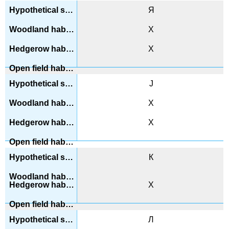
Я
Х
Х
J
Х
Х
К
Х
Л