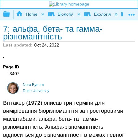
Expand/collapse global hierarchy
Home
Біологія
Екологія
Біо
7: альфа, бета- та гамма-
різноманітність
Last updated
Oct 24, 2022
Page ID
3407
Nora Bynum
Duke University
Віттакер (1972) описав три терміни для
вимірювання біорізноманіття за просторовими
масштабами: альфа, бета- та гамма-
різноманітність. Альфа-різноманітність
відноситься до різноманітності в межах певної