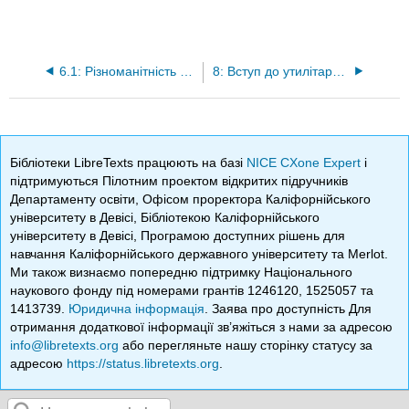
6.1: Різноманітність видів як сурогат глобального біорізноманіття
8: Вступ до утилітарної оцінки біорізноманіття
Бібліотеки LibreTexts працюють на базі
NICE CXone Expert
і
підтримуються Пілотним проектом відкритих підручників
Департаменту освіти, Офісом проректора Каліфорнійського
університету в Девісі, Бібліотекою Каліфорнійського
університету в Девісі, Програмою доступних рішень для
навчання Каліфорнійського державного університету та Merlot.
Ми також визнаємо попередню підтримку Національного
наукового фонду під номерами грантів 1246120, 1525057 та
1413739.
Юридична інформація
. Заява про доступність Для
отримання додаткової інформації зв’яжіться з нами за адресою
info@libretexts.org
або перегляньте нашу сторінку статусу за
адресою
https://status.libretexts.org
.