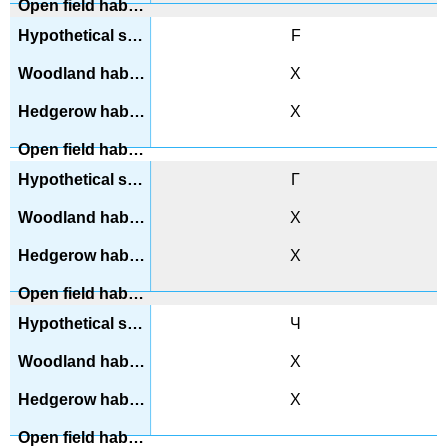
F
Х
Х
Г
Х
Х
Ч
Х
Х