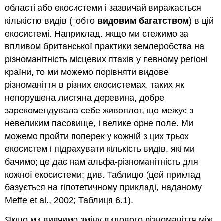
області або екосистеми і зазвичай виражається
кількістю видів (тобто
видовим багатством
) в цій
екосистемі. Наприклад, якщо ми стежимо за
впливом британської практики землеробства на
різноманітність місцевих птахів у певному регіоні
країни, то ми можемо порівняти видове
різноманіття в різних екосистемах, таких як
непорушена листяна деревина, добре
зарекомендувала себе живоплот, що межує з
невеликим пасовище, і велике орне поле. Ми
можемо пройти поперек у кожній з цих трьох
екосистем і підрахувати кількість видів, які ми
бачимо; це дає нам альфа-різноманітність для
кожної екосистеми; див. Таблицю (цей приклад
базується на гіпотетичному прикладі, наданому
Meffe et al., 2002; Таблиця 6.1).
Якщо ми вивчимо зміну видового різноманіття між