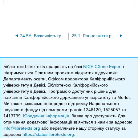
24.5A: Важливість грибів у житті людини
25.1: Раннє життя рослин
Бібліотеки LibreTexts працюють на базі
NICE CXone Expert
і
підтримуються Пілотним проектом відкритих підручників
Департаменту освіти, Офісом проректора Каліфорнійського
університету в Девісі, Бібліотекою Каліфорнійського
університету в Девісі, Програмою доступних рішень для
навчання Каліфорнійського державного університету та Merlot.
Ми також визнаємо попередню підтримку Національного
наукового фонду під номерами грантів 1246120, 1525057 та
1413739.
Юридична інформація
. Заява про доступність Для
отримання додаткової інформації зв’яжіться з нами за адресою
info@libretexts.org
або перегляньте нашу сторінку статусу за
адресою
https://status.libretexts.org
.