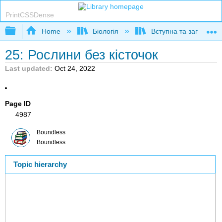
PrintCSSDense
Expand/collapse global hierarchy
Home
Біологія
Вступна та загальна б
25: Рослини без кісточок
Last updated
Oct 24, 2022
Page ID
4987
Boundless
Boundless
Topic hierarchy