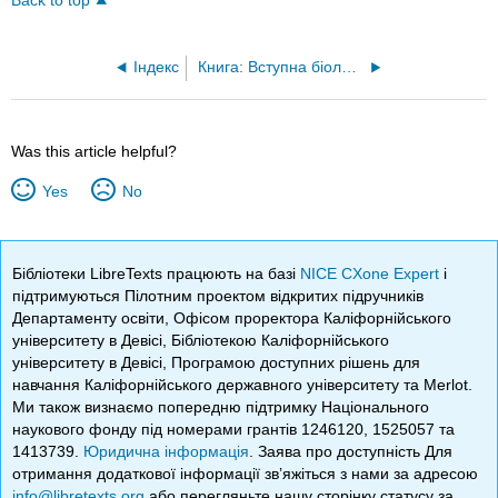
Back to top
Індекс
Книга: Вступна біологія (CK-12)
Was this article helpful?
Yes
No
Бібліотеки LibreTexts працюють на базі
NICE CXone Expert
і
підтримуються Пілотним проектом відкритих підручників
Департаменту освіти, Офісом проректора Каліфорнійського
університету в Девісі, Бібліотекою Каліфорнійського
університету в Девісі, Програмою доступних рішень для
навчання Каліфорнійського державного університету та Merlot.
Ми також визнаємо попередню підтримку Національного
наукового фонду під номерами грантів 1246120, 1525057 та
1413739.
Юридична інформація
. Заява про доступність Для
отримання додаткової інформації зв’яжіться з нами за адресою
info@libretexts.org
або перегляньте нашу сторінку статусу за