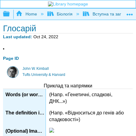
Expand/collapse global hierarchy
Home
Біологія
Вступна та загальна б
Глосарій
Last updated
Oct 24, 2022
Page ID
John W. Kimball
Tufts University & Harvard
Приклад та напрямки
(Напр. «Генетичні, спадкові,
ДНК...»)
(Напр. «Відноситься до генів або
спадковості»)