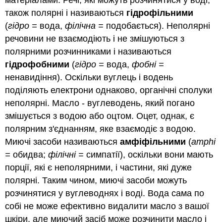
матеріалами. Речі, які можуть розчинятися у воді,
також полярні і називаються
гідрофільними
(
гідро =
вода,
філічна =
подобається). Неполярні
речовини не взаємодіють і не змішуються з
полярними розчинниками і називаються
гідрофобними
(
гідро =
вода,
фобні =
ненавидіння). Оскільки вуглець і водень
поділяють електрони однаково, органічні сполуки
неполярні. Масло - вуглеводень, який погано
змішується з водою або оцтом. Оцет, однак, є
полярним з'єднанням, яке взаємодіє з водою.
Миючі засоби називаються
амфіфільними
(
amphi
=
обидва;
філічні =
симпатії), оскільки вони мають
порції, які є неполярними, і частини, які дуже
полярні. Таким чином, миючі засоби можуть
розчинятися у вуглеводнях і воді. Вода сама по
собі не може ефективно видалити масло з вашої
шкіри, але миючий засіб може розчинити масло і