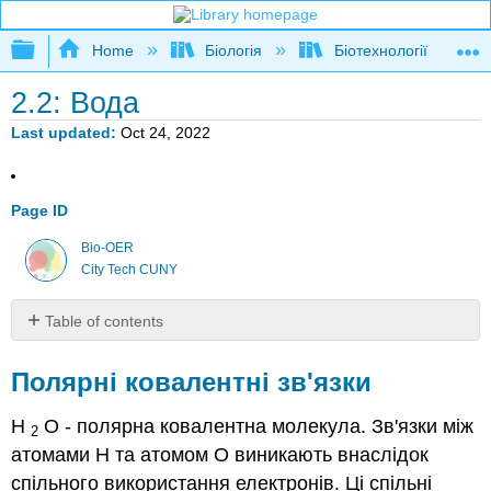
Expand/collapse global hierarchy
Home
Біологія
Біотехнології
2.2: Вода
Last updated
Oct 24, 2022
Page ID
Bio-OER
City Tech CUNY
Table of contents
Полярні
ковалентні
Полярні ковалентні зв'язки
зв'язки
Поверхневий
Н
О - полярна ковалентна молекула. Зв'язки між
2
натяг
атомами H та атомом O виникають внаслідок
Рішення
спільного використання електронів. Ці спільні