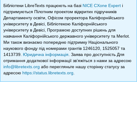
Бібліотеки LibreTexts працюють на базі
NICE CXone Expert
і
підтримуються Пілотним проектом відкритих підручників
Департаменту освіти, Офісом проректора Каліфорнійського
університету в Девісі, Бібліотекою Каліфорнійського
університету в Девісі, Програмою доступних рішень для
навчання Каліфорнійського державного університету та Merlot.
Ми також визнаємо попередню підтримку Національного
наукового фонду під номерами грантів 1246120, 1525057 та
1413739.
Юридична інформація
. Заява про доступність Для
отримання додаткової інформації зв’яжіться з нами за адресою
info@libretexts.org
або перегляньте нашу сторінку статусу за
адресою
https://status.libretexts.org
.