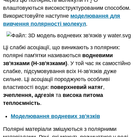
2
влаштовуються високоструктурованим способом.
Використовуйте наступне
моделювання для
вивчення полярності молекул
.
Ці слабкі асоціації, що виникають з полярних:
полярні пам'ятки називаються
водневими
зв'язками (H-зв'язками)
. У той час як самостійно
слабке, підсумовування всіх Н-зв'язків дуже
сильне. Ці асоціації породжують особливі
властивості води:
поверхневий натяг
,
зчеплення
, адгезія
та
висока питома
теплоємність
.
Моделювання водневих зв'язків
Полярні матеріали змішуються з полярними