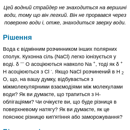
Цей водний страйдер не знаходиться на вершині
води, тому що він легкий. Він не прорвався через
поверхню води і, отже, знаходиться зверху води.
Рішення
Вода є відмінним розчинником інших полярних
сполук. Кухонна сіль (NaCl) легко іонізується у
—
+
+
воді. δ
O асоціюються навколо Na
, тоді як δ
-
H асоціюються з Cl
. Якщо NaCl розчинений в H
2
O, що, на вашу думку, відбувається з
міжмолекулярними взаємодіями між молекулами
води? Як ви думаєте, що трапиться з H-
облігаціями? Чи очікуєте ви, що буде різниця в
поверхневому натягу? Як ви думаєте, як це
пояснює різницю кип'ятіння або заморожування?