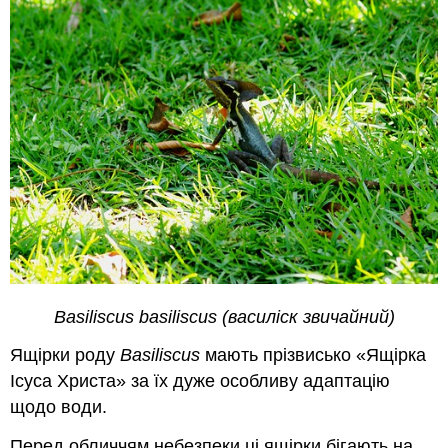
Basiliscus basiliscus (василіск звичайний)
Ящірки роду
Basiliscus
мають прізвисько «Ящірка
Ісуса Христа» за їх дуже особливу адаптацію
щодо води.
Перед обличчям небезпеки ці ящірки бігають на