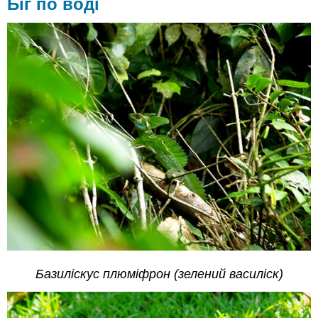
Біг по воді
Базиліскус плюміфрон (зелений василіск)