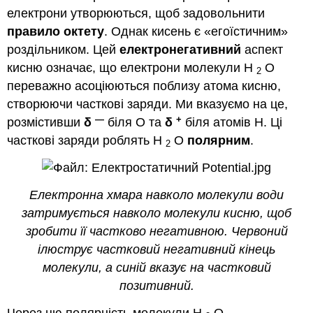
Біг
електрони утворюються, щоб задовольнити
по
воді
правило октету
. Однак кисень є «егоїстичним»
Що
роздільником. Цей
електронегативний
аспект
робити,
кисню означає, що електрони молекули Н
О
2
якщо?
переважно асоціюються поблизу атома кисню,
створюючи часткові заряди. Ми вказуємо на це,
—
+
розмістивши
δ
біля O та
δ
біля атомів H. Ці
часткові заряди роблять H
O
полярним
.
2
Електронна хмара навколо молекули води
затримується навколо молекули кисню, щоб
зробити її частково негативною. Червоний
ілюструє частковий негативний кінець
молекули, а синій вказує на частковий
позитивний.
Через цю полярність молекули H
O