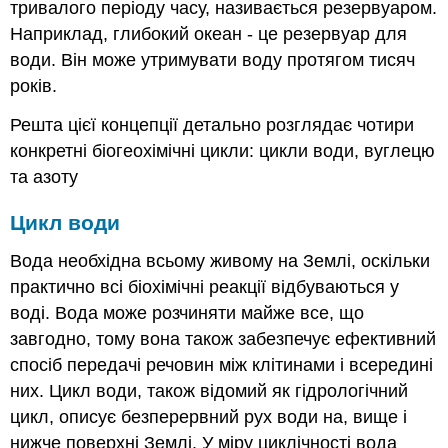
тривалого періоду часу, називається резервуаром.
Наприклад, глибокий океан - це резервуар для
води. Він може утримувати воду протягом тисяч
років.
Решта цієї концепції детально розглядає чотири
конкретні біогеохімічні цикли: цикли води, вуглецю
та азоту
Цикл води
Вода необхідна всьому живому на Землі, оскільки
практично всі біохімічні реакції відбуваються у
воді. Вода може розчиняти майже все, що
завгодно, тому вона також забезпечує ефективний
спосіб передачі речовин між клітинами і всередині
них. Цикл води, також відомий як гідрологічний
цикл, описує безперервний рух води на, вище і
нижче поверхні Землі. У міру циклічності вода