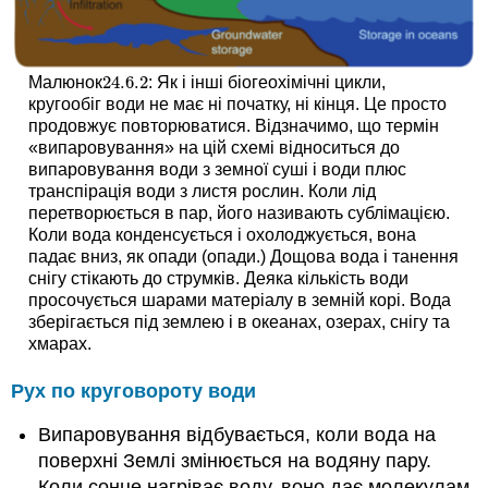
24.6.
2
Малюнок
: Як і інші біогеохімічні цикли,
24.6.
2
кругообіг води не має ні початку, ні кінця. Це просто
продовжує повторюватися. Відзначимо, що термін
«випаровування» на цій схемі відноситься до
випаровування води з земної суші і води плюс
транспірація води з листя рослин. Коли лід
перетворюється в пар, його називають сублімацією.
Коли вода конденсується і охолоджується, вона
падає вниз, як опади (опади.) Дощова вода і танення
снігу стікають до струмків. Деяка кількість води
просочується шарами матеріалу в земній корі. Вода
зберігається під землею і в океанах, озерах, снігу та
хмарах.
Рух по круговороту води
Випаровування відбувається, коли вода на
поверхні Землі змінюється на водяну пару.
Коли сонце нагріває воду, воно дає молекулам