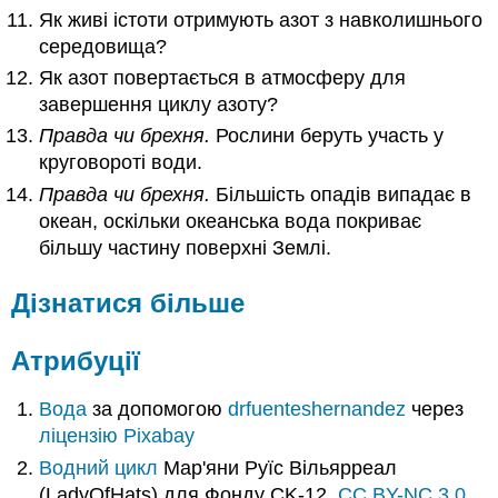
Як живі істоти отримують азот з навколишнього
середовища?
Як азот повертається в атмосферу для
завершення циклу азоту?
Правда чи брехня.
Рослини беруть участь у
круговороті води.
Правда чи брехня.
Більшість опадів випадає в
океан, оскільки океанська вода покриває
більшу частину поверхні Землі.
Дізнатися більше
Атрибуції
Вода
за допомогою
drfuenteshernandez
через
ліцензію Pixabay
Водний цикл
Мар'яни Руїс Вільярреал
(LadyOfHats) для Фонду CK-12,
CC BY-NC 3.0