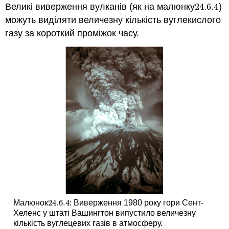
Великі виверження вулканів (як на малюнку
24.6.
4
)
24.6.
4
можуть виділяти величезну кількість вуглекислого
газу за короткий проміжок часу.
24.6.
4
Малюнок
: Виверження 1980 року гори Сент-
24.6.
4
Хеленс у штаті Вашингтон випустило величезну
кількість вуглецевих газів в атмосферу.