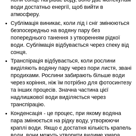
води достатньо енергії, щоб вийти в
атмосферу.
Сублімація виникає, коли лід і сніг змінюються
безпосередньо на водяну пару без
попереднього танення з утворенням рідкої
води. Сублімація відбувається через спеку від
сонця.
Транспірація відбувається, коли рослини
виділяють водяну пару через пори листя, звані
продихами. Рослини забирають більше води
через коріння, ніж їм потрібно для фотосинтезу
та інших процесів. Значна частина цієї
надлишкової води виділяється через
транспірацію.
Конденсація - це процес, при якому водяна
пара змінюється на рідку воду, утворюючи
краплі води. Якщо є достатня кількість крапель
води, вони можуть утворити видиме хмара.