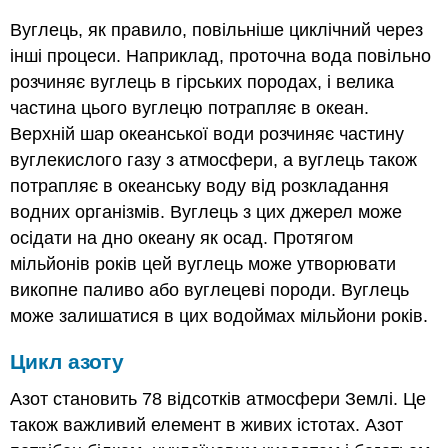
Вуглець, як правило, повільніше циклічний через
інші процеси. Наприклад, проточна вода повільно
розчиняє вуглець в гірських породах, і велика
частина цього вуглецю потрапляє в океан.
Верхній шар океанської води розчиняє частину
вуглекислого газу з атмосфери, а вуглець також
потрапляє в океанську воду від розкладання
водних організмів. Вуглець з цих джерел може
осідати на дно океану як осад. Протягом
мільйонів років цей вуглець може утворювати
викопне паливо або вуглецеві породи. Вуглець
може залишатися в цих водоймах мільйони років.
Цикл азоту
Азот становить 78 відсотків атмосфери Землі. Це
також важливий елемент в живих істотах. Азот