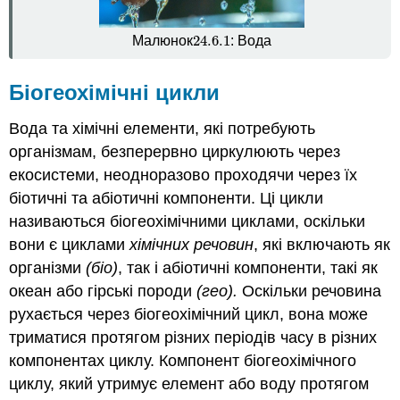
24.6.
1
Малюнок
: Вода
24.6.
1
Біогеохімічні цикли
Вода та хімічні елементи, які потребують
організмам, безперервно циркулюють через
екосистеми, неодноразово проходячи через їх
біотичні та абіотичні компоненти. Ці цикли
називаються біогеохімічними циклами, оскільки
вони є циклами
хімічних речовин
, які включають як
організми
(біо)
, так і абіотичні компоненти, такі як
океан або гірські породи
(гео).
Оскільки речовина
рухається через біогеохімічний цикл, вона може
триматися протягом різних періодів часу в різних
компонентах циклу. Компонент біогеохімічного
циклу, який утримує елемент або воду протягом