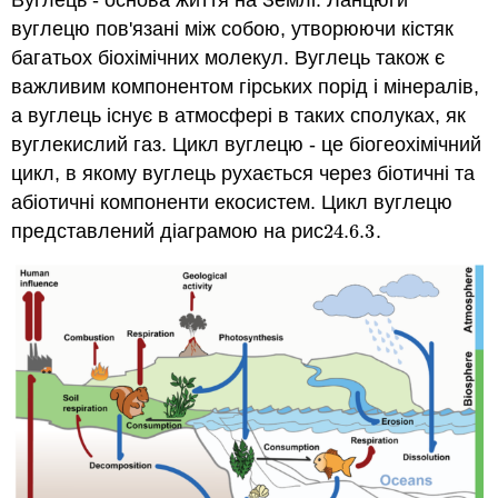
Вуглець - основа життя на Землі. Ланцюги
вуглецю пов'язані між собою, утворюючи кістяк
багатьох біохімічних молекул. Вуглець також є
важливим компонентом гірських порід і мінералів,
а вуглець існує в атмосфері в таких сполуках, як
вуглекислий газ. Цикл вуглецю - це біогеохімічний
цикл, в якому вуглець рухається через біотичні та
абіотичні компоненти екосистем. Цикл вуглецю
представлений діаграмою на рис
24.6.
3
.
24.6.
3