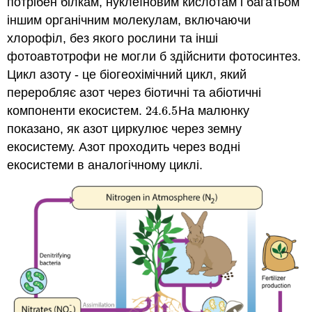
потрібен білкам, нуклеїновим кислотам і багатьом
іншим органічним молекулам, включаючи
хлорофіл, без якого рослини та інші
фотоавтотрофи не могли б здійснити фотосинтез.
Цикл азоту - це біогеохімічний цикл, який
переробляє азот через біотичні та абіотичні
компоненти екосистем.
24.6.
5
На малюнку
24.6.
5
показано, як азот циркулює через земну
екосистему. Азот проходить через водні
екосистеми в аналогічному циклі.