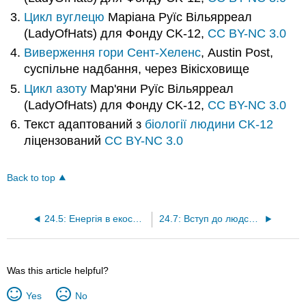
Цикл вуглецю
Маріана Руїс Вільярреал
(LadyOfHats) для Фонду CK-12,
CC BY-NC 3.0
Виверження гори Сент-Хеленс
, Austin Post,
суспільне надбання, через Вікісховище
Цикл азоту
Мар'яни Руїс Вільярреал
(LadyOfHats) для Фонду CK-12,
CC BY-NC 3.0
Текст адаптований з
біології людини
CK-12
ліцензований
CC BY-NC 3.0
Back to top
24.5: Енергія в екосистемах
24.7: Вступ до людських популяцій
Was this article helpful?
Yes
No