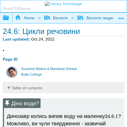
PrintCSSDense
Expand/collapse global hierarchy
Home
Біологія
Біологія людини
24.6: Цикли речовини
Last updated
Oct 24, 2022
Page ID
Suzanne Wakim & Mandeep Grewal
Butte College
Table of contents
Діно
води?
Діно води?
Біогеохімічні
цикли
Динозавр колись випив воду на малюнку
24.6.
1
?
24.6.
1
Цикл
Можливо, ви чули твердження - зазвичай