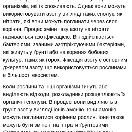
організмів, які їх споживають. Однак вони можуть
використовувати азот у вигляді таких сполук, як
нітрати, які вони можуть поглинати через своє
коріння. Процес зміни газу азоту на нітрати
називається азотфіксацією. Він здійснюється
бактеріями, званими азотфіксуючими бактеріями,
які живуть у ґрунті або на коренях бобових
культур, таких як горох. Фіксація азоту є основним
джерелом азоту, що використовується рослинами
в більшості екосистем.
Коли рослини та інші організми гинуть або
виділяють відходи, розкладники розщеплюють їх
органічні сполуки. В процесі вони виділяють в
грунт азот у вигляді іонів амонію. Іони амонію
можуть поглинатися корінням рослин. Іони також
можуть бути змінені на нітрати ґрунтовими