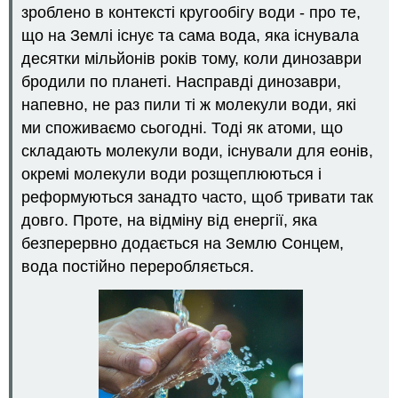
води
зроблено в контексті кругообігу води - про те,
Рух
що на Землі існує та сама вода, яка існувала
по
десятки мільйонів років тому, коли динозаври
круговороту
води
бродили по планеті. Насправді динозаври,
Вуглецевий
напевно, не раз пили ті ж молекули води, які
цикл
ми споживаємо сьогодні. Тоді як атоми, що
Цикл
складають молекули води, існували для еонів,
азоту
окремі молекули води розщеплюються і
Рецензія
реформуються занадто часто, щоб тривати так
Дізнатися
більше
довго. Проте, на відміну від енергії, яка
Атрибуції
безперервно додається на Землю Сонцем,
вода постійно переробляється.