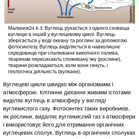
24.6.
3
Малюнок
: Вуглець рухається з одного сховища
24.6.
3
вуглецю в інший у вуглецевому циклі. Вуглець
зберігається у воді океану та рослині за допомогою
фотосинтезу. Вуглець виділяється в навколишнє
середовище при спалюванні викопного палива,
тваринам пересихають споживану їжу (рослини),
тварини розкладаються, коли вони гинуть, і
геологічна діяльність (вулкани).
Вуглецеві цикли швидко між організмами і
атмосферою. Клітинне дихання живими істотами
виділяє вуглець в атмосферу у вигляді
вуглекислого газу. Фотосинтез таких виробників,
як рослини, видаляє вуглекислий газ з атмосфери
і використовує його для отримання органічних
вуглецевих сполук. Вуглець в органічних сполуках