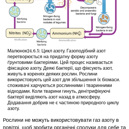
24.6.
5
Малюнок
: Цикл азоту. Газоподібний азот
24.6.
5
перетворюється на придатну форму азоту
ґрунтовими бактеріями. Цей процес називається
фіксацією азоту. Деякі бактерії, що фіксують азот,
живуть в коренях деяких рослин. Рослини
використовують цей азот для збільшення їх біомаси.
споживачі харчуються рослинними і тваринними
відходами. Коли тварини гинуть, денітрифікуючі
бактерії виділяють азот назад в атмосферу.
Додавання добрив не є частиною природного циклу
азоту.
Рослини не можуть використовувати газ азоту в
повітрі, щоб зробити органічні сполуки для себе та