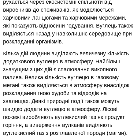
рухається через екосистемні спільноти від
виробників до споживачів, як моделюється
харчовими ланцюгами та харчовими мережами,
які показують відносини годування. Вуглець також
виділяється назад у навколишнє середовище при
розкладанні організмів.
Кілька дій людини виділяють величезну кількість
додаткового вуглецю в атмосферу. Найбільш
значущим з цих дій є спалювання викопного
палива. Велика кількість вуглецю в газовому
метані також виділяється в атмосферу внаслідок
розкладання гною худоби та відходів на
звалищах. Деякі природні події також можуть
швидко додати вуглецю в атмосферу. Лісові
пожежі виробляють вуглекислий газ як продукт
горіння, а виверження вулканів виділяють
вуглекислий газ з розплавленої породи (магми).