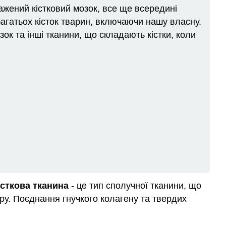
ажений кістковий мозок, все ще всередині
кістковий
мозок
 багатьох кісток тварин, включаючи нашу власну.
Анатомія
ок та інші тканини, що складають кістки, коли
кісток
Види
кісткової
тканини
Інші
тканини
в
кістках
Кісткові
клітини
Мікроскопічна
анатомія
істкова тканина
- це тип сполучної тканини, що
компактної
ру. Поєднання гнучкого колагену та твердих
кістки
види
кісток