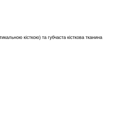
Характеристика:
Надійні
джерела
Рецензія
Дізнатися
більше
тикальною кісткою) та губчаста кісткова тканина
Атрибуції