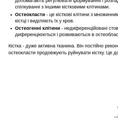
допомагають регулювати формування і розпад к
спілкуванні з іншими кістковими клітинами.
Остеокласти
- це кісткові клітини з множинни
кістці і виділяють їх у кров.
Остеогенні клітини
- недиференційовані стовб
диференціюються і розвиваються в остеоблас
Кістка - дуже активна тканина. Він постійно реко
остеокласти продовжують руйнувати кістку. Це до