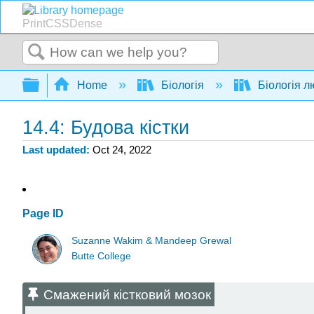
PrintCSSDense
Search
Expand/collapse global hierarchy
Home
Біологія
Біологія 
14.4: Будова кістки
Last updated
Oct 24, 2022
Page ID
Suzanne Wakim & Mandeep Grewal
Butte College
Смажений кістковий мозок