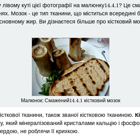
 лівому куті цієї фотографії на малюнку
14.4.
1
? Це см
14.4.
1
нях. Мозок - це тип тканини, що міститься всередині
сновному жир. Ви дізнаєтеся більше про кістковий моз
14.4.
1
Малюнок: Смажений
кістковий мозок
14.4.
1
кісткової тканини, також званої кістковою тканиною.
К
у, який мінералізований кристалами кальцію і фосфо
вердою, не роблячи її крихкою.