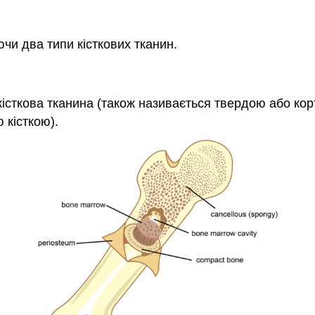
аючи два типи кісткових тканин.
 кісткова тканина (також називається твердою або кор
 кісткою).