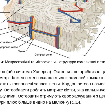
.
4
: Макроскопічні та мікроскопічні структури компактної кіст
.
4
он (або система Хаверса). Остеони - це приблизно ци
іаметрі. Кожен остеон складається з ламелей компактн
істить кровоносні запаси кістки. Кордон остеон назив
у. Остеобласти роблять матрикс кістки, яка кальцинує,
лакунами. Остеоцити отримують своє харчування з це
ктури плюс більше видно на малюнку
14.4.
4
.
14.4.
4