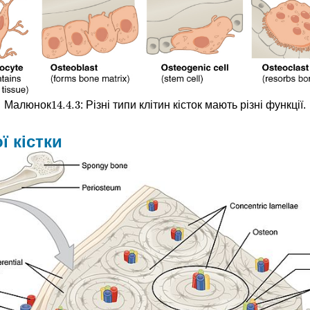
14.4.
3
Малюнок
: Різні типи клітин кісток мають різні функції.
14.4.
3
ї кістки