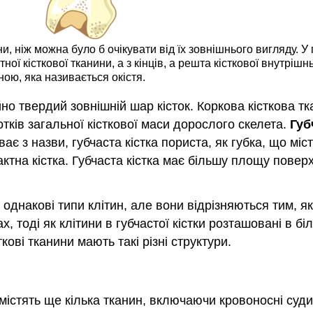
и, ніж можна було б очікувати від їх зовнішнього вигляду. У 
ої кісткової тканини, а з кінців, а решта кісткової внутрішн
ною, яка називається окістя.
 твердий зовнішній шар кісток. Коркова кісткова тка
тків загальної кісткової маси дорослого скелета.
Губ
ає з назви, губчаста кістка пориста, як губка, що м
ктна кістка. Губчаста кістка має більшу площу поверх
ь однакові типи клітин, але вони відрізняються тим, я
, тоді як клітини в губчастої кістки розташовані в біл
ткові тканини мають такі різні структури.
 містять ще кілька тканин, включаючи кровоносні судин