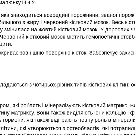
 малюнку
14.4.
2
.
14.4.
2
, яка знаходиться всередині порожнини, званої порож
більшого з жиру, і червоний кістковий мозок. Весь кі
у змінилася на жовтий кістковий мозок. У дорослих 
а. Червоний кістковий мозок містить гемопоетичні стов
цити.
окриває зовнішню поверхню кісток. Забезпечує захисн
складаються з чотирьох різних типів кісткових клітин: 
дром, які роблять і мінералізують кістковий матрикс. 
тину матриксу. Вони також виділяють іони кальцію і 
 гормони, які також відіграють певну роль в мінераліз
клітини, які утворюються з остеобластів, які потрапи