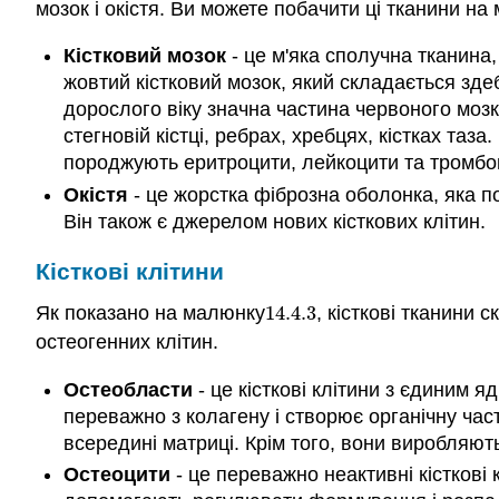
мозок і окістя. Ви можете побачити ці тканини на
Кістковий мозок
- це м'яка сполучна тканина
жовтий кістковий мозок, який складається зде
дорослого віку значна частина червоного мозк
стегновій кістці, ребрах, хребцях, кістках таз
породжують еритроцити, лейкоцити та тромбо
Окістя
- це жорстка фіброзна оболонка, яка п
Він також є джерелом нових кісткових клітин.
Кісткові клітини
Як показано на малюнку
14.4.
3
, кісткові тканини 
14.4.
3
остеогенних клітин.
Остеобласти
- це кісткові клітини з єдиним я
переважно з колагену і створює органічну час
всередині матриці. Крім того, вони виробляють
Остеоцити
- це переважно неактивні кісткові 