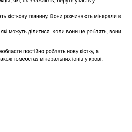
ій, які, як вважають, беруть участь у
ють кісткову тканину. Вони розчиняють мінерали в
які можуть ділитися. Коли вони це роблять, вони
еобласти постійно роблять нову кістку, а
кож гомеостаз мінеральних іонів у крові.