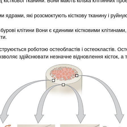
істкової тканини. Вони мають кілька клітинних проекц
ми ядрами, які розсмоктують кісткову тканину і руйну
урові клітини Вони є єдиними кістковими клітинами, 
ти.
нструюється роботою остеобластів і остеокластів. Ост
зволяє здійснювати незначне відновлення кісток, а та