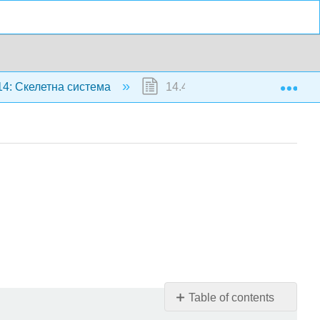
Exp
4: Скелетна система
14.4: Будова кістки
Table of contents
Смажений