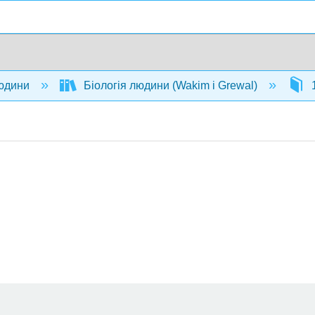
людини
Біологія людини (Wakim і Grewal)
1