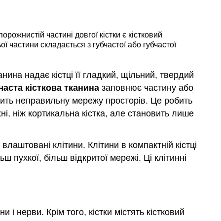
порожнистій частині довгої кістки є кістковий
ьої частини складається з губчастої або губчастої
нина надає кістці її гладкий, щільний, твердий
часта кісткова тканина
заповнює частину або
істить неправильну мережу просторів. Це робить
ні, ніж кортикальна кістка, але становить лише
к влаштовані клітини. Клітини в компактній кістці
ьш пухкої, більш відкритої мережі. Ці клітинні
и і нерви. Крім того, кістки містять кістковий