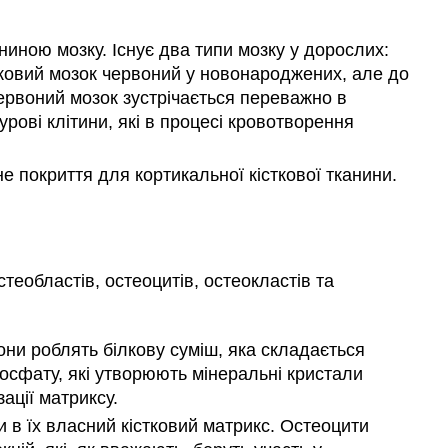
ниною мозку. Існує два типи мозку у дорослих:
стковий мозок червоний у новонароджених, але до
червоний мозок зустрічається переважно в
бурові клітини, які в процесі кровотворення
е покриття для кортикальної кісткової тканини.
остеобластів, остеоцитів, остеокластів та
Вони роблять білкову суміш, яка складається
фосфату, які утворюють мінеральні кристали
ації матриксу.
ли в їх власний кістковий матрикс. Остеоцити