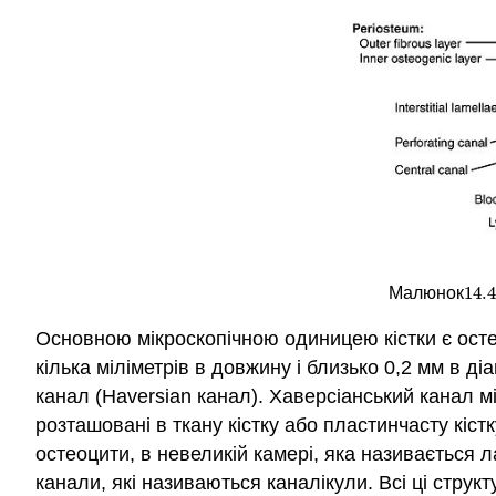
14.4
Малюнок
14.4
Основною мікроскопічною одиницею кістки є осте
кілька міліметрів в довжину і близько 0,2 мм в д
канал (Haversian канал). Хаверсіанський канал м
розташовані в ткану кістку або пластинчасту кістк
остеоцити, в невеликій камері, яка називається 
канали, які називаються каналікули. Всі ці стру