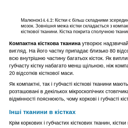
14.4.
2
Малюнок
: Кістки є більш складними зсередин
14.4.
2
мозок. Зовнішня межа кістки складається з компактн
кісткової тканини. Кістка покрита сполучною ткани
Компактна кісткова тканина
утворює надзвичайно
вигляд. На його частку припадає близько 80 відсо
всю внутрішню частину багатьох кісток. Як виплив
губчасту кістку набагато менш щільною, ніж компа
20 відсотків кісткової маси.
Як компактні, так і губчасті кісткові тканини мают
розташовані в декількох мікроскопічних стовпчиках
відмінності пояснюють, чому коркові і губчасті кіс
Інші тканини в кістках
Крім коркових і губчастих кісткових тканин, кістки