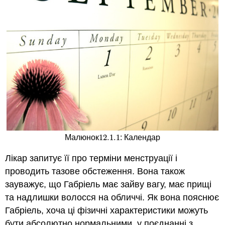
12.1.
1
Малюнок
: Календар
12.1.
1
Лікар запитує її про терміни менструації і
проводить тазове обстеження. Вона також
зауважує, що Габріель має зайву вагу, має прищі
та надлишки волосся на обличчі. Як вона пояснює
Габріель, хоча ці фізичні характеристики можуть
бути абсолютно нормальними, у поєднанні з