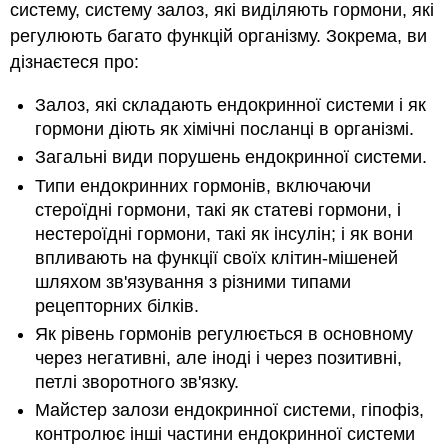
систему, систему залоз, які виділяють гормони, які
регулюють багато функцій організму. Зокрема, ви
дізнаєтеся про:
Залоз, які складають ендокринної системи і як
гормони діють як хімічні посланці в організмі.
Загальні види порушень ендокринної системи.
Типи ендокринних гормонів, включаючи
стероїдні гормони, такі як статеві гормони, і
нестероїдні гормони, такі як інсулін; і як вони
впливають на функції своїх клітин-мішеней
шляхом зв'язування з різними типами
рецепторних білків.
Як рівень гормонів регулюється в основному
через негативні, але іноді і через позитивні,
петлі зворотного зв'язку.
Майстер залози ендокринної системи, гіпофіз,
контролює інші частини ендокринної системи