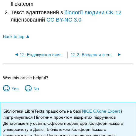
flickr.com
Текст адаптований з
біології людини
CK-12
ліцензований
CC BY-NC 3.0
Back to top
12: Ендокринна система
12.2: Введення в ендокринну систему
Was this article helpful?
Yes
No
Бібліотеки LibreTexts працюють на базі
NICE CXone Expert
і
підтримуються Пілотним проектом відкритих підручників
Департаменту освіти, Офісом проректора Каліфорнійського
університету в Девісі, Бібліотекою Каліфорнійського
університету в Девісі, Програмою доступних рішень для