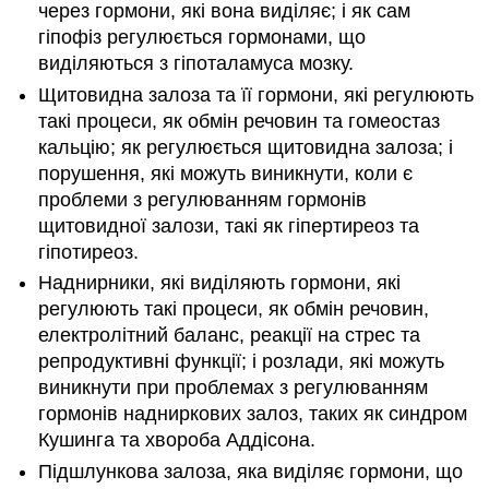
через гормони, які вона виділяє; і як сам
гіпофіз регулюється гормонами, що
виділяються з гіпоталамуса мозку.
Щитовидна залоза та її гормони, які регулюють
такі процеси, як обмін речовин та гомеостаз
кальцію; як регулюється щитовидна залоза; і
порушення, які можуть виникнути, коли є
проблеми з регулюванням гормонів
щитовидної залози, такі як гіпертиреоз та
гіпотиреоз.
Наднирники, які виділяють гормони, які
регулюють такі процеси, як обмін речовин,
електролітний баланс, реакції на стрес та
репродуктивні функції; і розлади, які можуть
виникнути при проблемах з регулюванням
гормонів надниркових залоз, таких як синдром
Кушинга та хвороба Аддісона.
Підшлункова залоза, яка виділяє гормони, що