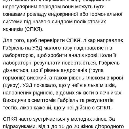
нерегулярним періодом вони можуть бути
ознаками розладу ендокринної або гормональної
системи під назвою синдром полікістозних
яєчників (СПКЯ).
Для того, щоб перевірити СПКЯ, лікар направляє
Габріель на УЗД малого тазу і відправляє її в
лабораторію, щоб зробити аналіз крові. Коли її
лабораторні результати повертаються, Габріель
дізнається, що її рівень андрогенів (група
гормонів) високий, а також рівень глюкози в крові
(цукру). УЗД показало, що у неї є кілька мішків,
наповнених рідиною, відомих як кісти в яєчниках.
Виходячи з симптомів Габріель та результатів
тестів, лікар каже їй, що у неї дійсно є СПКЯ.
СПКЯ часто зустрічається у молодих жінок. За
підрахунками, від 1 до 10 до 20 жінок дітородного