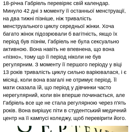
18-річна Габріель перевіряє свій календар.
глави:
Минуло 42 дні з моменту її останньої менструації,
Ендокринна
система
на два тижні пізніше, ніж тривалість
Атрибуції
менструального циклу середньої жінки. Хоча
багато жінок підозрювали б вагітність, якщо їх
період був пізнім, Габріель не була сексуально
активною. Вона навіть не впевнена, що вона
«пізно», тому що її період ніколи не був
регулярним. З моменту її першого періоду у віці
13 років тривалість циклу сильно варіювалася, і є
місяці, коли вона взагалі не отримує період. Її
мати сказала їй, що період у дівчинки часто
нерегулярний, коли він вперше починається, але
Габріель все ще не стала регулярною через п'ять
років. Вона вирішує піти в студентський медичний
центр на її кампусі коледжу, щоб перевірити його.