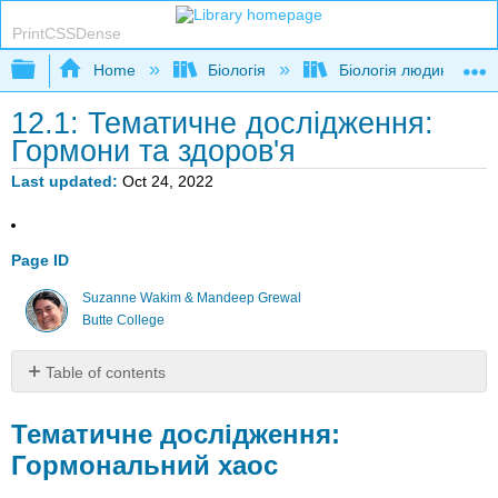
PrintCSSDense
Expand/collapse global hierarchy
Home
Біологія
Біологія людини
12.1: Тематичне дослідження:
Гормони та здоров'я
Last updated
Oct 24, 2022
Page ID
Suzanne Wakim & Mandeep Grewal
Butte College
Table of contents
Тематичне
дослідження:
Тематичне дослідження:
Гормональний
Гормональний хаос
хаос
Огляд