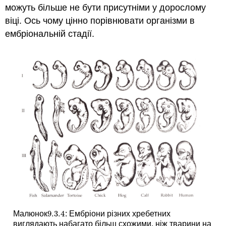
можуть більше не бути присутніми у дорослому
віці. Ось чому цінно порівнювати організми в
ембріональній стадії.
9.3.
4
Малюнок
: Ембріони різних хребетних
9.3.
4
виглядають набагато більш схожими, ніж тварини на