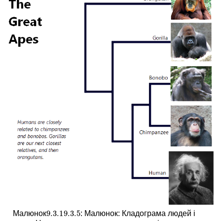
9.3.
1
9.3.
5
Малюнок
: Малюнок: Кладограма людей і
9.3.
1
9.3.
5