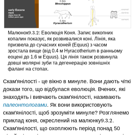
9.3.
2
Малюнок
: Еволюція Коня. Запис викопних
9.3.
2
копалин показує, як розвивалися коні. Лінія, яка
призвела до сучасних коней (Equus) з часом
зростала вище (від 0.4 м Hyracotherium в ранньому
еоцені до 1.6 м Equus). Ця лінія також розвинула
довші молярні зуби та дегенерацію зовнішніх
фаланг на стопах.
Скам'янілості - це вікно в минуле. Вони дають чіткі
докази того, що відбулася еволюція. Вчених, які
знаходять і вивчають скам'янілості, називають
палеонтологами
. Як вони використовують
скам'янілості, щоб зрозуміти минуле? Розглянемо
приклад коня, окреслений на малюнку
9.3.
2
.
9.3.
2
Скам'янілості, що охоплюють період понад 50