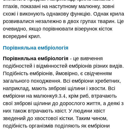
птахів, показані на наступному малюнку, зовні
схожі і виконують однакову функцію. Однак крила
розвивалися незалежно в двох групах тварин. Це
очевидно, якщо порівнювати візерунок кісток
всередині крил.
Порівняльна ембріологія
Порівняльна ембріологія
- це вивчення
подібностей і відмінностей ембріонів різних видів.
Подібність ембріонів, ймовірно, є свідченням
загального походження. Всі ембріони хребетних,
наприклад, мають зяброві щілини і хвости. Всі
ембріони на малюнку
9.3.
4
, крім риб, втрачають
9.3.
4
свої зяброві щілини до дорослого життя, а деякі з
них також втрачають хвіст. У людини хвіст
зведений до хвостової кістки. Таким чином,
подібність організмів поділяють як ембріони