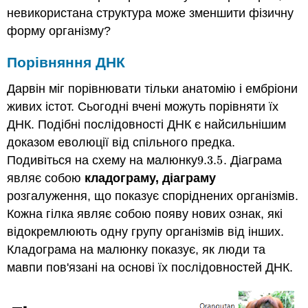
невикористана структура може зменшити фізичну
форму організму?
Порівняння ДНК
Дарвін міг порівнювати тільки анатомію і ембріони
живих істот. Сьогодні вчені можуть порівняти їх
ДНК. Подібні послідовності ДНК є найсильнішим
доказом еволюції від спільного предка.
Подивіться на схему на малюнку
9.3.
5
. Діаграма
9.3.
5
являє собою
кладограму, діаграму
розгалуження, що показує споріднених організмів.
Кожна гілка являє собою появу нових ознак, які
відокремлюють одну групу організмів від інших.
Кладограма на малюнку показує, як люди та
мавпи пов'язані на основі їх послідовностей ДНК.