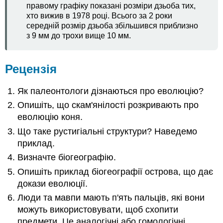
правому графіку показані розміри дзьоба тих,
хто вижив в 1978 році. Всього за 2 роки
середній розмір дзьоба збільшився приблизно
з 9 мм до трохи вище 10 мм.
Рецензія
Як палеонтологи дізнаються про еволюцію?
Опишіть, що скам'янілості розкривають про
еволюцію коня.
Що таке рустигіальні структури? Наведемо
приклад.
Визначте біогеографію.
Опишіть приклад біогеографії острова, що дає
докази еволюції.
Люди та мавпи мають п'ять пальців, які вони
можуть використовувати, щоб схопити
предмети. Це аналогічні або гомологічні