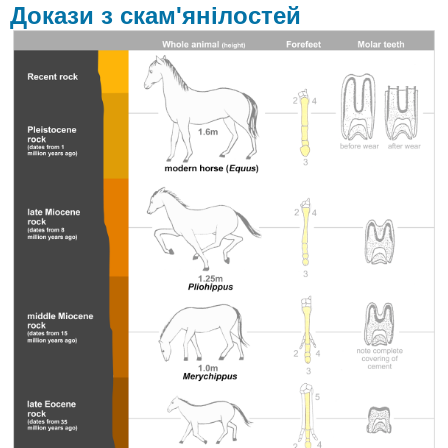
острова
Докази з скам'янілостей
Очевидці
еволюції
Рецензія
Дізнатися
більше
Атрибуції