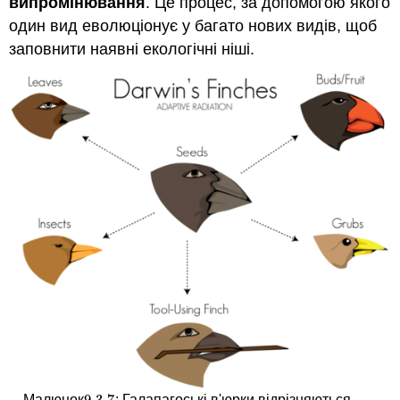
випромінювання
. Це процес, за допомогою якого
один вид еволюціонує у багато нових видів, щоб
заповнити наявні екологічні ніші.
Малюнок
: Галапагоські в'юрки відрізняються