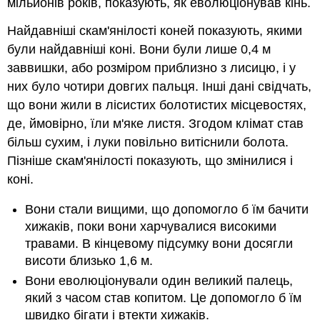
мільйонів років, показують, як еволюціонував кінь.
Найдавніші скам'янілості коней показують, якими
були найдавніші коні. Вони були лише 0,4 м
заввишки, або розміром приблизно з лисицю, і у
них було чотири довгих пальця. Інші дані свідчать,
що вони жили в лісистих болотистих місцевостях,
де, ймовірно, їли м'яке листя. Згодом клімат став
більш сухим, і луки повільно витіснили болота.
Пізніше скам'янілості показують, що змінилися і
коні.
Вони стали вищими, що допомогло б їм бачити
хижаків, поки вони харчувалися високими
травами. В кінцевому підсумку вони досягли
висоти близько 1,6 м.
Вони еволюціонували один великий палець,
який з часом став копитом. Це допомогло б їм
швидко бігати і втекти хижаків.