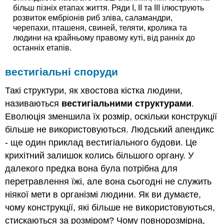
більш пізніх етапах життя. Ряди I, II та III ілюструють
розвиток ембріонів риб зліва, саламандри,
черепахи, пташеня, свиней, теляти, кролика та
людини на крайньому правому куті, від ранніх до
останніх етапів.
вестигіальні споруди
Такі структури, як хвостова кістка людини,
називаються
вестигіальними структурами
.
Еволюція зменшила їх розмір, оскільки конструкції
більше не використовуються. Людський апендикс
- ще один приклад вестигіального будови. Це
крихітний залишок колись більшого органу. У
далекого предка вона була потрібна для
перетравлення їжі, але вона сьогодні не служить
ніякої мети в організмі людини. Як ви думаєте,
чому конструкції, які більше не використовуються,
стискаються за розміром? Чому повнорозмірна,