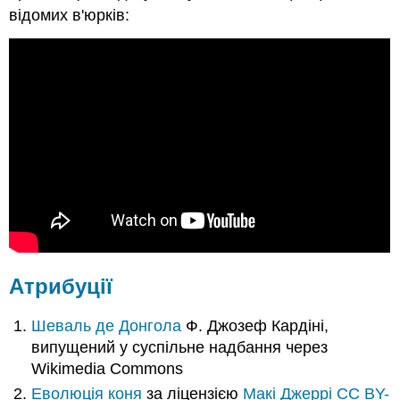
відомих в'юрків:
Атрибуції
Шеваль де Донгола
Ф. Джозеф Кардіні,
випущений у суспільне надбання через
Wikimedia Commons
Еволюція коня
за ліцензією
Макі Джеррі
CC BY-