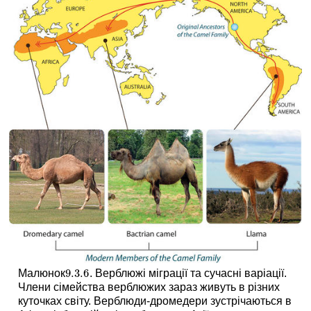
9.3.
6
Малюнок
. Верблюжі міграції та сучасні варіації.
9.3.
6
Члени сімейства верблюжих зараз живуть в різних
куточках світу. Верблюди-дромедери зустрічаються в