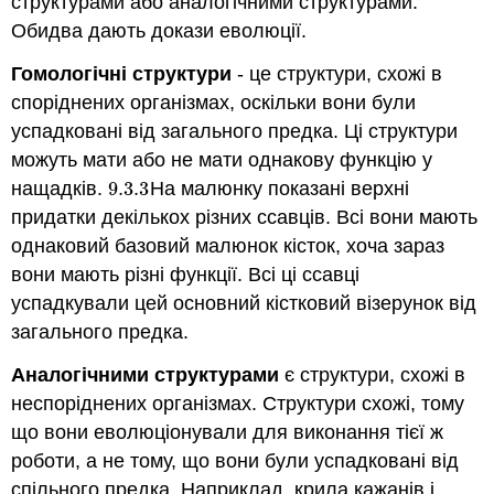
структурами або аналогічними структурами.
Обидва дають докази еволюції.
Гомологічні структури
- це структури, схожі в
споріднених організмах, оскільки вони були
успадковані від загального предка. Ці структури
можуть мати або не мати однакову функцію у
нащадків.
9.3.
3
На малюнку показані верхні
9.3.
3
придатки декількох різних ссавців. Всі вони мають
однаковий базовий малюнок кісток, хоча зараз
вони мають різні функції. Всі ці ссавці
успадкували цей основний кістковий візерунок від
загального предка.
Аналогічними структурами
є структури, схожі в
неспоріднених організмах. Структури схожі, тому
що вони еволюціонували для виконання тієї ж
роботи, а не тому, що вони були успадковані від
спільного предка. Наприклад, крила кажанів і