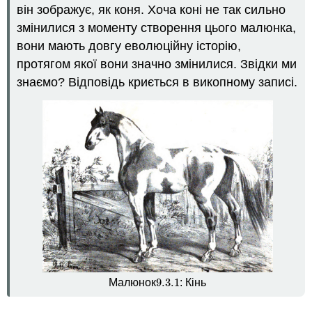
він зображує, як коня. Хоча коні не так сильно
з
скам'янілостей
змінилися з моменту створення цього малюнка,
Докази
вони мають довгу еволюційну історію,
живих
протягом якої вони значно змінилися. Звідки ми
видів
знаємо? Відповідь криється в викопному записі.
Порівняльна
анатомія
Порівняльна
ембріологія
вестигіальні
споруди
Порівняння
ДНК
Докази
з
біогеографії
Біогеографія
верблюдів:
9.3.
1
Малюнок
: Кінь
9.3.
1
приклад
Біогеографія