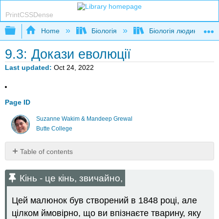
PrintCSSDense
Expand/collapse global hierarchy
Home
Біологія
Біологія людини
9.3: Докази еволюції
Last updated
Oct 24, 2022
Page ID
Suzanne Wakim & Mandeep Grewal
Butte College
Table of contents
Кінь
-
Кінь - це кінь, звичайно,
це
кінь,
Цей малюнок був створений в 1848 році, але
звичайно,
цілком ймовірно, що ви впізнаєте тварину, яку
Докази