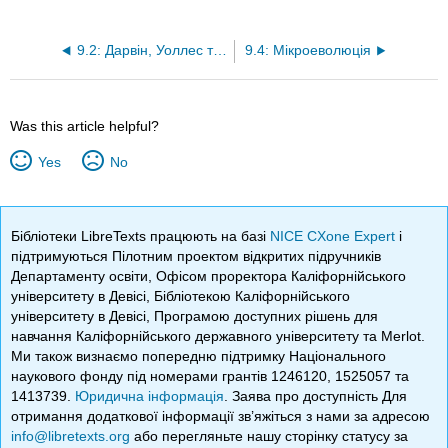
9.2: Дарвін, Уоллес та теорія еволюції шляхом природного відбору
9.4: Мікроеволюція
Was this article helpful?
Yes
No
Бібліотеки LibreTexts працюють на базі
NICE CXone Expert
і
підтримуються Пілотним проектом відкритих підручників
Департаменту освіти, Офісом проректора Каліфорнійського
університету в Девісі, Бібліотекою Каліфорнійського
університету в Девісі, Програмою доступних рішень для
навчання Каліфорнійського державного університету та Merlot.
Ми також визнаємо попередню підтримку Національного
наукового фонду під номерами грантів 1246120, 1525057 та
1413739.
Юридична інформація
. Заява про доступність Для
отримання додаткової інформації зв’яжіться з нами за адресою
info@libretexts.org
або перегляньте нашу сторінку статусу за