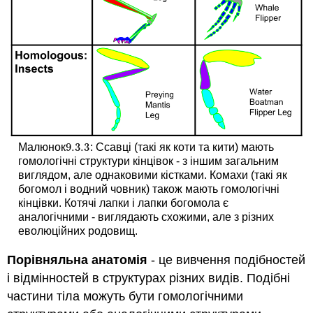
9.3.
3
Малюнок
: Ссавці (такі як коти та кити) мають
9.3.
3
гомологічні структури кінцівок - з іншим загальним
виглядом, але однаковими кістками. Комахи (такі як
богомол і водний човник) також мають гомологічні
кінцівки. Котячі лапки і лапки богомола є
аналогічними - виглядають схожими, але з різних
еволюційних родовищ.
Порівняльна анатомія
- це вивчення подібностей
і відмінностей в структурах різних видів. Подібні
частини тіла можуть бути гомологічними