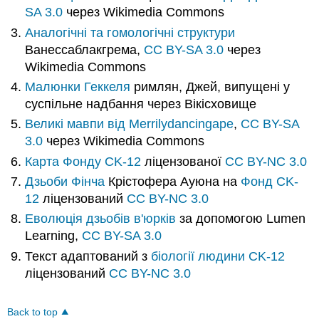
SA 3.0
через Wikimedia Commons
Аналогічні та гомологічні структури
Ванессаблакгрема,
CC BY-SA 3.0
через
Wikimedia Commons
Малюнки Геккеля
римлян, Джей, випущені у
суспільне надбання через Вікісховище
Великі мавпи від Merrilydancingape
,
CC BY-SA
3.0
через Wikimedia Commons
Карта
Фонду CK-12
ліцензованої
CC BY-NC 3.0
Дзьоби Фінча
Крістофера Ауюна
на
Фонд CK-
12
ліцензований
CC BY-NC 3.0
Еволюція дзьобів в'юрків
за допомогою Lumen
Learning,
CC BY-SA 3.0
Текст адаптований з
біології людини
CK-12
ліцензований
CC BY-NC 3.0
Back to top