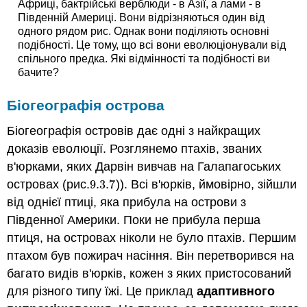
Африці, бактрійські верблюди - в Азії, а лами - в
Південній Америці. Вони відрізняються один від
одного рядом рис. Однак вони поділяють основні
подібності. Це тому, що всі вони еволюціонували від
спільного предка. Які відмінності та подібності ви
бачите?
Біогеографія острова
Біогеографія островів дає одні з найкращих
доказів еволюції. Розглянемо птахів, званих
в'юрками, яких Дарвін вивчав на Галапагоських
островах (рис.
9.3.
7
)). Всі в'юрків, ймовірно, зійшли
9.3.
7
від однієї птиці, яка прибула на острови з
Південної Америки. Поки не прибула перша
птиця, на островах ніколи не було птахів. Першим
птахом був пожирач насіння. Він перетворився на
багато видів в'юрків, кожен з яких пристосований
для різного типу їжі. Це приклад
адаптивного