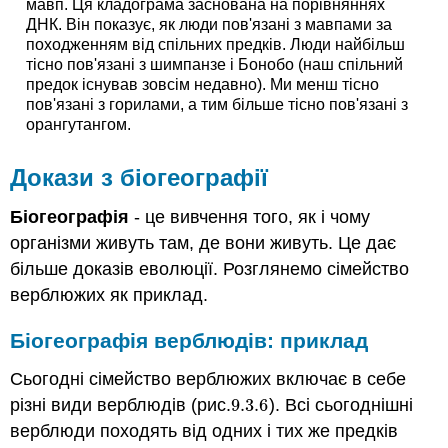
мавп. Ця кладограма заснована на порівняннях
ДНК. Він показує, як люди пов'язані з мавпами за
походженням від спільних предків. Люди найбільш
тісно пов'язані з шимпанзе і Бонобо (наш спільний
предок існував зовсім недавно). Ми менш тісно
пов'язані з горилами, а тим більше тісно пов'язані з
орангутангом.
Докази з біогеографії
Біогеографія
- це вивчення того, як і чому
організми живуть там, де вони живуть. Це дає
більше доказів еволюції. Розглянемо сімейство
верблюжих як приклад.
Біогеографія верблюдів: приклад
Сьогодні сімейство верблюжих включає в себе
різні види верблюдів (рис.
9.3.
6
). Всі сьогоднішні
9.3.
6
верблюди походять від одних і тих же предків