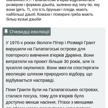
9.3.
7
9.3.
7
розміром і формою дзьоба, залежно від типу їжі, яку
вони їдять. Ті, хто їсть бруньки і плоди, мають
найбільші дзьоб. Комахи і пожирачі гриба мають
більш вузькі дзьоби
Очевидці еволюції
У 1970-х роках біологи Пітер і Розмарі Грант
вирушили на Галапагоські острови для
повторного вивчення в'юрків Дарвіна. Вони
витратили на проект більше 30 років, але їх
зусилля окупилися. Вони змогли спостерігати
еволюцію шляхом природного відбору, що
відбувається насправді.
Поки Гранти були на Галапагоських островах,
сталася посуха, тому для в'юрків було
доступно менше насіння. Птахи з меншими