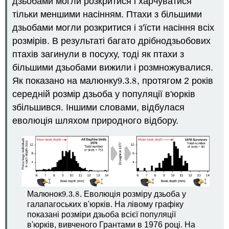
дзьобами могли розкритися і харчуватися
тільки меншими насінням. Птахи з більшими
дзьобами могли розкритися і з'їсти насіння всіх
розмірів. В результаті багато дрібнодзьобових
птахів загинули в посуху, тоді як птахи з
більшими дзьобами вижили і розмножувалися.
Як показано на малюнку
9.3.
8
, протягом 2 років
9.3.
8
середній розмір дзьоба у популяції в'юрків
збільшився. Іншими словами, відбулася
еволюція шляхом природного відбору.
9.3.
8
Малюнок
. Еволюція розміру дзьоба у
9.3.
8
галапагоських в'юрків. На лівому графіку
показані розміри дзьоба всієї популяції
в'юрків, вивченого Грантами в 1976 році. На