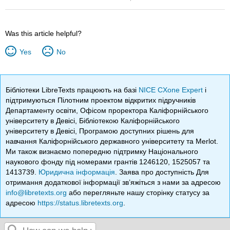
Was this article helpful?
Yes
No
Бібліотеки LibreTexts працюють на базі
NICE CXone Expert
і
підтримуються Пілотним проектом відкритих підручників
Департаменту освіти, Офісом проректора Каліфорнійського
університету в Девісі, Бібліотекою Каліфорнійського
університету в Девісі, Програмою доступних рішень для
навчання Каліфорнійського державного університету та Merlot.
Ми також визнаємо попередню підтримку Національного
наукового фонду під номерами грантів 1246120, 1525057 та
1413739.
Юридична інформація
. Заява про доступність Для
отримання додаткової інформації зв’яжіться з нами за адресою
info@libretexts.org
або перегляньте нашу сторінку статусу за
адресою
https://status.libretexts.org
.