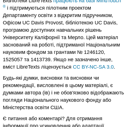
Бібліотеки LibreTexts
працюють на базі MindTouch
®
і підтримуються пілотним проектом
Департаменту освіти з відкритим підручником,
Офісом UC Davis Provost, бібліотекою UC Davis,
програмою доступних навчальних рішень
Університету Каліфорнії та Мерло. Цей матеріал
заснований на роботі, підтриманої Національним
науковим фондом за грантами № 1246120,
1525057 та 1413739. Якщо не зазначено інше,
вміст LibreTexts ліцензується
CC BY-NC-SA 3.0
.
Будь-які думки, висновки та висновки чи
рекомендації, висловлені в цьому матеріалі, є
думками автора (ів) і не обов'язково відображають
погляди Національного наукового фонду або
Міністерства освіти США.
Є питання або коментарі? Для отримання
інформації про усиновлення або адаптації