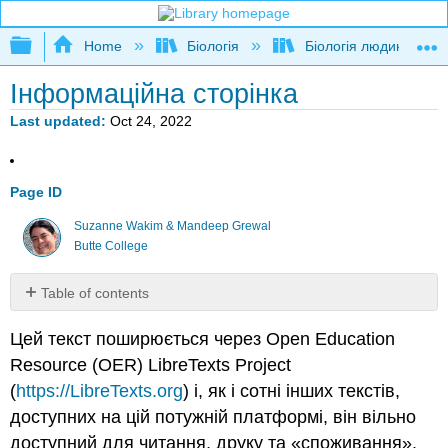
Expand/collapse global hierarchy
Home
Біологія
Біологія людини
Інформаційна сторінка
Last updated
Oct 24, 2022
Page ID
Suzanne Wakim & Mandeep Grewal
Butte College
Table of contents
No
headers
Цей текст поширюється через Open Education
Resource (OER) LibreTexts Project
(
https://LibreTexts.org
) і, як і сотні інших текстів,
доступних на цій потужній платформі, він вільно
доступний для читання, друку та «споживання».