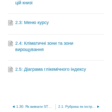
цій книзі
2.3: Меню курсу
2.4: Кліматичні зони та зони
вирощування
2.5: Діаграма глікемічного індексу
1.30: Як вивчати STEM (наука, технології, інженерія та математика)
2.1: Рубрика як інструмент оцінювання