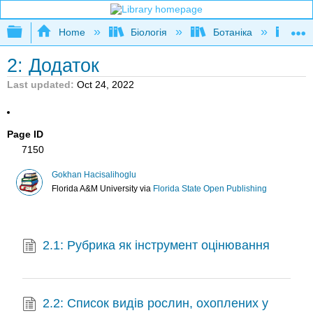
Expand/collapse global hierarchy
Home
Біологія
Ботаніка
Від
2: Додаток
Last updated
Oct 24, 2022
Page ID
7150
Gokhan Hacisalihoglu
Florida A&M University
via
Florida State Open Publishing
2.1: Рубрика як інструмент оцінювання
2.2: Список видів рослин, охоплених у