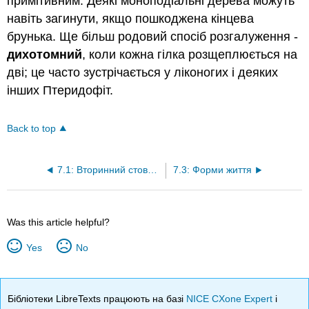
примітивним. Деякі моноподіальні дерева можуть
навіть загинути, якщо пошкоджена кінцева
брунька. Ще більш родовий спосіб розгалуження -
дихотомний
, коли кожна гілка розщеплюється на
дві; це часто зустрічається у ліконогих і деяких
інших Птеридофіт.
Back to top
7.1: Вторинний стовбур
7.3: Форми життя
Was this article helpful?
Yes
No
Бібліотеки LibreTexts працюють на базі
NICE CXone Expert
і