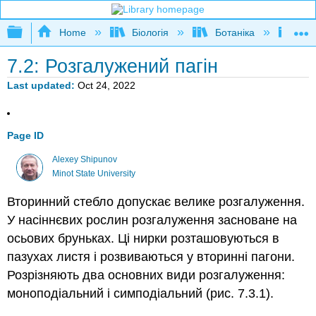
Expand/collapse global hierarchy
Home
Біологія
Ботаніка
Вст
7.2: Розгалужений пагін
Last updated
Oct 24, 2022
Page ID
Alexey Shipunov
Minot State University
Вторинний стебло допускає велике розгалуження.
У насіннєвих рослин розгалуження засноване на
осьових бруньках. Ці нирки розташовуються в
пазухах листя і розвиваються у вторинні пагони.
Розрізняють два основних види розгалуження:
моноподіальний і симподіальний (рис. 7.3.1).