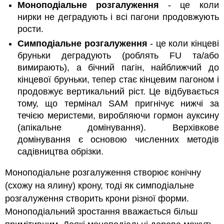
Моноподіальне
розгалуження
- це коли
нирки не деградують і всі пагони продовжують
рости.
Симподіальне
розгалуження
- це коли кінцеві
бруньки деградують (роблять FU та/або
вимирають), а бічний пагін, найближчий до
кінцевої бруньки, тепер стає кінцевим пагоном і
продовжує вертикальний ріст. Це відбувається
тому, що термінал SAM пригнічує нижчі за
течією меристеми, виробляючи гормон ауксину
(апікальне домінування). Верхівкове
домінування є основою численних методів
садівництва обрізки.
Моноподіальне розгалуження створює конічну
(схожу на ялину) крону, тоді як симподіальне
розгалуження створить крони різної форми.
Моноподіальний зростання вважається більш