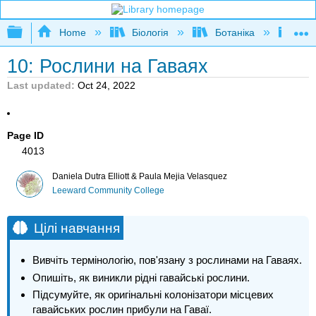
Expand/collapse global hierarchy
Home
Біологія
Ботаніка
Бота
10: Рослини на Гаваях
Last updated
Oct 24, 2022
Page ID
4013
Daniela Dutra Elliott & Paula Mejia Velasquez
Leeward Community College
Цілі навчання
Вивчіть термінологію, пов'язану з рослинами на Гаваях.
Опишіть, як виникли рідні гавайські рослини.
Підсумуйте, як оригінальні колонізатори місцевих
гавайських рослин прибули на Гаваї.