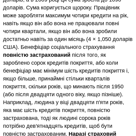
доларів. Сума коригується щороку. Працівник
може заробляти максимум чотири кредити на рік,
навіть якщо він або вона не працювали повні
чотири квартали, якщо він або вона зробили
достатньо навіть за один місяць (4 × 1,050 доларів
США). Бенефіціар соціального страхування
повністю застрахований
після того, як
зароблено сорок кредитів покриття, або коли
бенефіціар має мінімум шість кредитів покриття і,
якщо більше, принаймні стільки кварталів
покриття, скільки років, що минають після 1950
(або після двадцяти одного віку, якщо пізніше).
Наприклад, людина у віці двадцяти п'яти років,
яка має шість кредитів покриття, повністю
застрахована, тоді як людині сорока років
потрібно дев'ятнадцять кредитів, щоб бути
повністю застрахованим.
Наразі страховий