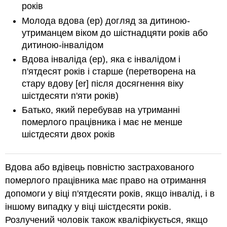
років
Молода вдова (ер) догляд за дитиною-
утриманцем віком до шістнадцяти років або
дитиною-інвалідом
Вдова інваліда (ер), яка є інвалідом і
п'ятдесят років і старше (перетворена на
стару вдову [er] після досягнення віку
шістдесяти п'яти років)
Батько, який перебував на утриманні
померлого працівника і має не менше
шістдесяти двох років
Вдова або вдівець повністю застрахованого
померлого працівника має право на отримання
допомоги у віці п'ятдесяти років, якщо інвалід, і в
іншому випадку у віці шістдесяти років.
Розлучений чоловік також кваліфікується, якщо