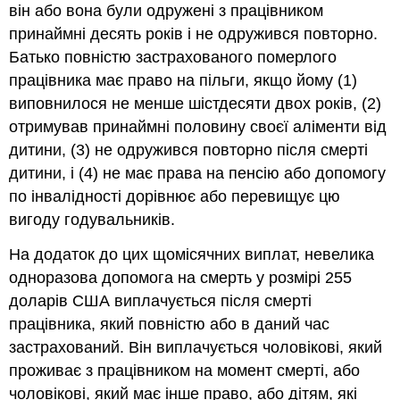
він або вона були одружені з працівником
принаймні десять років і не одружився повторно.
Батько повністю застрахованого померлого
працівника має право на пільги, якщо йому (1)
виповнилося не менше шістдесяти двох років, (2)
отримував принаймні половину своєї аліменти від
дитини, (3) не одружився повторно після смерті
дитини, і (4) не має права на пенсію або допомогу
по інвалідності дорівнює або перевищує цю
вигоду годувальників.
На додаток до цих щомісячних виплат, невелика
одноразова допомога на смерть у розмірі 255
доларів США виплачується після смерті
працівника, який повністю або в даний час
застрахований. Він виплачується чоловікові, який
проживає з працівником на момент смерті, або
чоловікові, який має інше право, або дітям, які