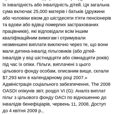
їх інвалідність або інвалідність дітей. Ця загальна
сума включає 25,000 матерів і батьків (дружини
або чоловіки віком до шістдесяти п'яти пенсіонерів
та вдови або вдівці померлих застрахованих
працівників), які відповідали всім іншим
кваліфікаційним вимогам і отримували
незменшені виплати виключно через те, що вони
мали дитина-інвалід пільговиків (або дітей-
інвалідів у віці шістнадцяти або сімнадцяти років)
під час їх опіки. Пільги, виплачені з цього
цільового фонду особам, описаним вище, склали
$7,293 млн в календарному році 2007.»
Адміністрація соціального забезпечення, The 2008
OASDI опікунів звіт, розділ VI (G): Аналіз виплат
пільг з цільового фонду ОАСІ по відношенню до
інвалідів бенефіціарів, червень 11, 2008, Доступ
до 4 квітня 2009 р.,