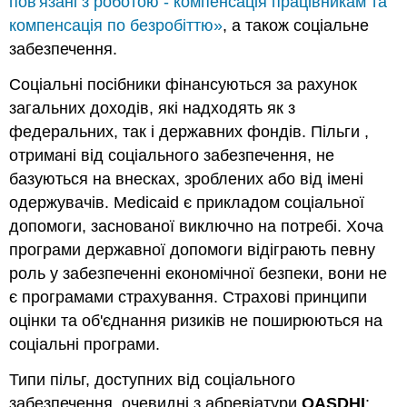
пов'язані з роботою - компенсація працівникам та
компенсація по безробіттю»
, а також соціальне
забезпечення.
Соціальні посібники фінансуються за рахунок
загальних доходів, які надходять як з
федеральних, так і державних фондів. Пільги ,
отримані від соціального забезпечення, не
базуються на внесках, зроблених або від імені
одержувачів. Medicaid є прикладом соціальної
допомоги, заснованої виключно на потребі. Хоча
програми державної допомоги відіграють певну
роль у забезпеченні економічної безпеки, вони не
є програмами страхування. Страхові принципи
оцінки та об'єднання ризиків не поширюються на
соціальні програми.
Типи пільг, доступних від соціального
забезпечення, очевидні з абревіатури
OASDHI
: