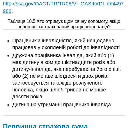
http://ssa.gov/OACT/TR/TR08/VI_OASIforDI.html#97
986
.
Таблиця 18.5 Хто отримує щомісячну допомогу, якщо
повністю застрахований працівник інвалід?
Працівник з інвалідністю, який нещодавно
працював у охопленій роботі до інвалідності
Дружина працівника-інваліда, який або (1)
має дитину віком до шістнадцяти років або
дитину-інваліда, яка перебуває на його опіці,
або (2) не менше шістдесяти двох років;
застосовується також до розлученого
чоловіка, якщо шлюб тривав не менше
десяти років
Дитина на утриманні працівника інваліда
Первинна страхова сума