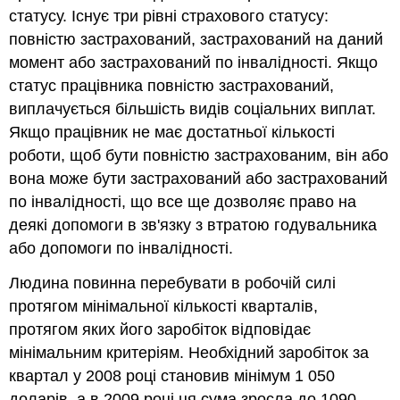
статусу. Існує три рівні страхового статусу:
повністю застрахований, застрахований на даний
момент або застрахований по інвалідності. Якщо
статус працівника повністю застрахований,
виплачується більшість видів соціальних виплат.
Якщо працівник не має достатньої кількості
роботи, щоб бути повністю застрахованим, він або
вона може бути застрахований або застрахований
по інвалідності, що все ще дозволяє право на
деякі допомоги в зв'язку з втратою годувальника
або допомоги по інвалідності.
Людина повинна перебувати в робочій силі
протягом мінімальної кількості кварталів,
протягом яких його заробіток відповідає
мінімальним критеріям. Необхідний заробіток за
квартал у 2008 році становив мінімум 1 050
доларів, а в 2009 році ця сума зросла до 1090