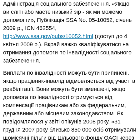
Адміністрація соціального забезпечення, «Якщо
ви сліпі або маєте низький зір - як ми можемо
допомогти», Публікація SSA No. 05-10052, січень
2009 р., ICN 462554,
http://www.ssa.gov/pubs/10052.html
(доступ до 4
квітня 2009 р.). Вкрай важко кваліфікуватися на
отримання допомоги по інвалідності соціального
забезпечення.
Виплати по інвалідності можуть бути припинені,
якщо працівник-інвалід відмовляється від участі в
реабілітації. Вони можуть бути зменшені, якщо
допомога по інвалідності отримується від
компенсації працівникам або за федеральним,
державним або місцевим законодавством. Як
повідомлялося у звіті опікунів 2008 року, «31
грудня 2007 року близько 850 000 осіб отримували
щомісячні пільги від Цільового фонду ОАСІ через