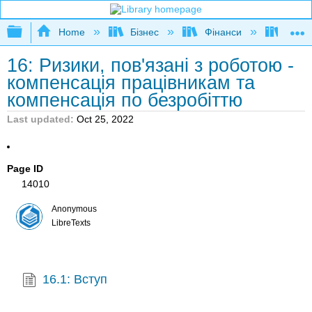
Expand/collapse global hierarchy
Home
Бізнес
Фінанси
Книга
16: Ризики, пов'язані з роботою -
компенсація працівникам та
компенсація по безробіттю
Last updated
Oct 25, 2022
Page ID
14010
Anonymous
LibreTexts
16.1: Вступ