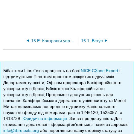
15.E: Контракти управління мультиризиками - Бізнес (вправи)
16.1: Вступ
Бібліотеки LibreTexts працюють на базі
NICE CXone Expert
і
підтримуються Пілотним проектом відкритих підручників
Департаменту освіти, Офісом проректора Каліфорнійського
університету в Девісі, Бібліотекою Каліфорнійського
університету в Девісі, Програмою доступних рішень для
навчання Каліфорнійського державного університету та Merlot.
Ми також визнаємо попередню підтримку Національного
наукового фонду під номерами грантів 1246120, 1525057 та
1413739.
Юридична інформація
. Заява про доступність Для
отримання додаткової інформації зв’яжіться з нами за адресою
info@libretexts.org
або перегляньте нашу сторінку статусу за