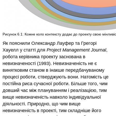
Рисунок 6.1: Кожне коло контексту додає до проекту свою мінливіс
Як пояснили Олександр Лауфер та Грегорі
Хауелл у статті для
Project Management Journal
,
робота керівника проекту заснована в
невизначеності (1993). Невизначеність не є
винятковим станом в інакше передбачуваному
процесі роботи, стверджують вони. Натомість це
постійна риса сучасної роботи. Більше того, чим
довший час між плануванням і реалізацією, тим
вище невизначеність навколо індивідуальної
діяльності. Природно, що чим вище
невизначеність в проекті, тим складніше його