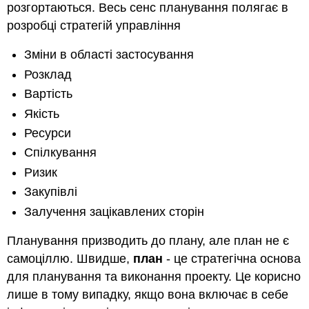
про
розгортаються. Весь сенс планування полягає в
плани
розробці стратегій управління
на
випадок
Зміни в області застосування
надзвичайних
ситуацій
Розклад
Остерігайтеся
Вартість
помилки
Якість
планування
Ресурси
~Практичні
поради
Спілкування
~Резюме
Ризик
~Глосарій
Закупівлі
Додаткові
Залучення зацікавлених сторін
ресурси
Посилання
Планування призводить до плану, але план не є
самоціллю. Швидше,
план
- це стратегічна основа
для планування та виконання проекту. Це корисно
лише в тому випадку, якщо вона включає в себе