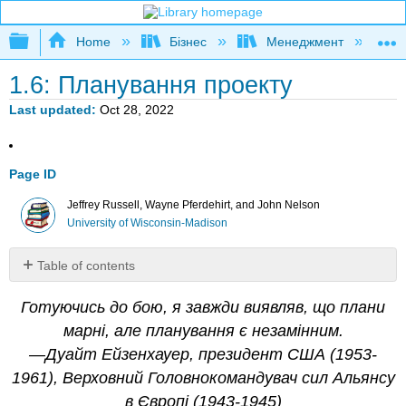
Expand/collapse global hierarchy
Home
Бізнес
Менеджмент
К
1.6: Планування проекту
Last updated
Oct 28, 2022
Page ID
Jeffrey Russell, Wayne Pferdehirt, and John Nelson
University of Wisconsin-Madison
Table of contents
6.1
Готуючись до бою, я завжди виявляв, що плани
Новий
спосіб
марні, але планування є незамінним.
думати
—Дуайт Ейзенхауер, президент США (1953-
про
1961), Верховний Головнокомандувач сил Альянсу
планування
в Європі (1943-1945)