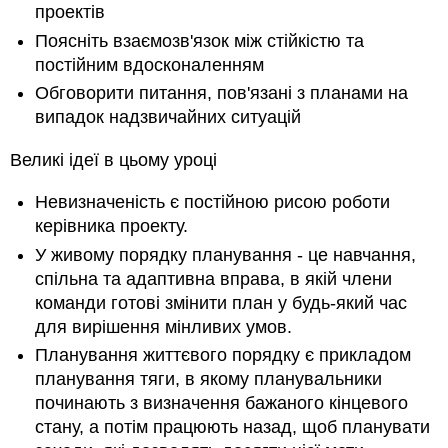
проектів
історії
Поясніть взаємозв'язок між стійкістю та
6.3
Підхід
постійним вдосконаленням
до
Обговорити питання, пов'язані з планами на
живого
випадок надзвичайних ситуацій
порядку:
планування
Великі ідеї в цьому уроці
витягування
Потягніть
Невизначеність є постійною рисою роботи
мислення,
керівника проекту.
перш
ніж
У живому порядку планування - це навчання,
тягнути
спільна та адаптивна вправа, в якій члени
планування
команди готові змінити план у будь-який час
6.4
для вирішення мінливих умов.
Розрізнення
між
Планування життєвого порядку є прикладом
поштовхом
планування тяги, в якому планувальники
і
починають з визначення бажаного кінцевого
тягненням
стану, а потім працюють назад, щоб планувати
Потягніть