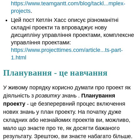
https://www.teamgantt.com/blog/tackl...mplex-
projects
.
Цей пост Кетлін Хасс описує різноманітні
складні проекти та впроваджує нову
дисципліну управління проектами, комплексне
управління проектами:
https://www.projecttimes.com/article...ts-part-
1.html
Планування - це навчання
У живому порядку корисно думати про проект як
діяльність з
розвитку знань
.
Планування
проекту
- це безперервний процес включення
нових знань у план проекту. На початку дуже
складних або незнайомих проектів ви, можливо,
мало що знаєте про те, як досягти бажаного
результату. Зрештою, ви знаєте набагато більше.