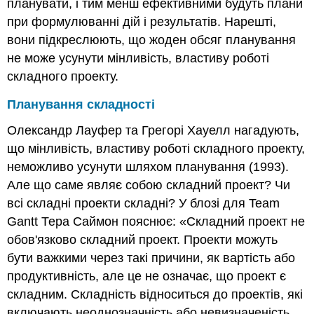
планувати, і тим менш ефективними будуть плани
при формулюванні дій і результатів. Нарешті,
вони підкреслюють, що жоден обсяг планування
не може усунути мінливість, властиву роботі
складного проекту.
Планування складності
Олександр Лауфер та Грегорі Хауелл нагадують,
що мінливість, властиву роботі складного проекту,
неможливо усунути шляхом планування (1993).
Але що саме являє собою складний проект? Чи
всі складні проекти складні? У блозі для Team
Gantt Тера Саймон пояснює: «Складний проект не
обов'язково складний проект. Проекти можуть
бути важкими через такі причини, як вартість або
продуктивність, але це не означає, що проект є
складним. Складність відноситься до проектів, які
включають неоднозначність або невизначеність.