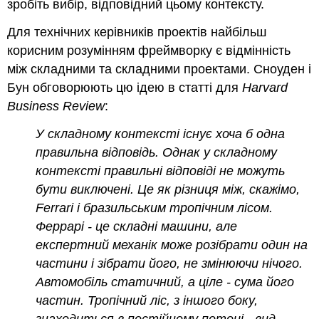
зробіть вибір, відповідний цьому контексту.
Для технічних керівників проектів найбільш
корисним розумінням фреймворку є відмінність
між складними та складними проектами. Сноуден і
Бун обговорюють цю ідею в статті для
Harvard
Business Review
:
У складному контексті існує хоча б одна
правильна відповідь. Однак у складному
контексті правильні відповіді не можуть
бути виключені. Це як різниця між, скажімо,
Ferrari і бразильським тропічним лісом.
Феррарі - це складні машини, але
експертний механік може розібрати один на
частини і зібрати його, не змінюючи нічого.
Автомобіль статичний, а ціле - сума його
частин. Тропічний ліс, з іншого боку,
знаходиться в постійному потоці - вид