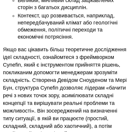
Великий, мінливий склад зацікавлених
сторін з багатьох дисциплін.
Контекст, що розвивається, наприклад,
непередбачуваний клімат або геологічні
обмеження, політичні переходи та
економічні потрясіння.
Якщо вас цікавить більш теоретичне дослідження
ідеї складності, ознайомтеся з фреймворком
Cynefin, який є інструментом прийняття рішень,
покликаним допомогти менеджерам зрозуміти
складність. Створена Девідом Сноуденом та Мері
Бун, структура Cynefin дозволяє лідерам «бачити
речі з нових точок зору, асимілювати складні
концепції та вирішувати реальні проблеми та
можливості». Він зосереджений на визначенні
типу ситуації, в якій ви працюєте (простий,
складний, складний або хаотичний), а потім