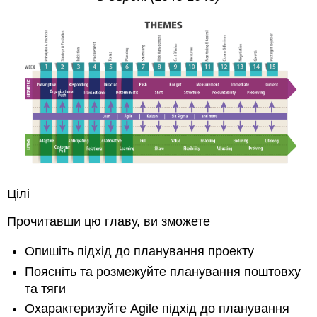
Планування
-
це
прийняття
невизначеності
Планування
складності
Планування
-
це
адаптація
та
співпраця
Цілі
6.2
Підхід
Прочитавши цю главу, ви зможете
до
геометричного
Опишіть підхід до планування проекту
порядку:
поштовх
Поясніть та розмежуйте планування поштовху
Модель
та тяги
водоспаду:
Охарактеризуйте Agile підхід до планування
трохи