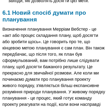
заходи, які дозволять досягти цієї мети.
планування
в
6.1 Новий спосіб думати про
дії
Потягніть
планування
публічні
виступи
Визначення планування Мерріам Вебстер - це
6.5
«акт або процес складання плану, щоб досягти
Потягніть
або зробити щось». Це говорить про те, що
і
кінцевою метою планування є сам план. Він також
спритний
передбачає, що після того, як план був
Спритний
на
сформульований, вам потрібно лише слідувати
допомогу
плану, щоб досягти бажаного результату. Це
6.6
прекрасно для звичайної розмови. Але коли ми
Сталий
починаємо думати про планування проекту
розвиток:
планування
живого порядку, з'являється більш експансивне
постійного
розуміння природи планування. У живому порядку
вдосконалення
планування - це процес, який готує команду
6.7
проекту реагувати на події, коли вони насправді
Слово