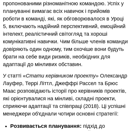
пропонованими різноманітною командою. Успіх у
плануванні вимагає всіх навичок і прийомів
роботи в команді, які, як обговорювалося в Уроці
5, включають надійний перспективний, емоційний
інтелект, реалістичний світогляд та хороші
комунікативні навички. Чим більше членів команди
довіряють один одному, тим охочіше вони будуть
брати на себе види ризиків, необхідних для
адаптації до мінливих обставин.
У статті «
Стати керівником проекту»
Олександр
Лауфер, Террі Літтл, Джеффрі Рассел та Брюс
Маас розповідають історії про керівників проектів,
які орієнтувалися на мінливі, складні проекти,
сприяючи адаптації та співпраці (2018). Ці успішні
менеджери об'єднали чотири основні стратегії:
Розвивається планування:
підхід до