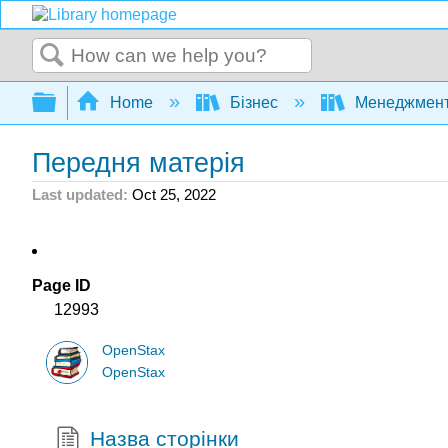
Search
Expand/collapse global hierarchy
Home
Бізнес
Менеджмен
Передня матерія
Last updated
Oct 25, 2022
Page ID
12993
OpenStax
OpenStax
Назва сторінки