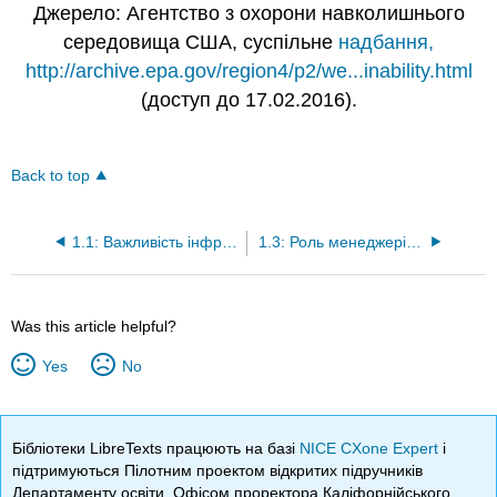
Джерело: Агентство з охорони навколишнього
середовища США, суспільне
надбання,
http://archive.epa.gov/region4/p2/we...inability.html
(доступ до 17.02.2016).
Back to top
1.1: Важливість інфраструктури
1.3: Роль менеджерів інфраструктури
Was this article helpful?
Yes
No
Бібліотеки LibreTexts працюють на базі
NICE CXone Expert
і
підтримуються Пілотним проектом відкритих підручників
Департаменту освіти, Офісом проректора Каліфорнійського