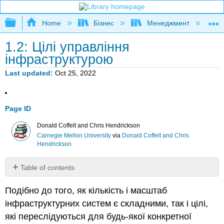
Expand/collapse global hierarchy
Home
Бізнес
Менеджмент
К
1.2: Цілі управління
інфраструктурою
Last updated
Oct 25, 2022
Page ID
Donald Coffelt and Chris Hendrickson
Carnegie Mellon University
via
Donald Coffelt and Chris
Hendrickson
Table of contents
No
headers
Подібно до того, як кількість і масштаб
інфраструктурних систем є складними, так і цілі,
які переслідуються для будь-якої конкретної