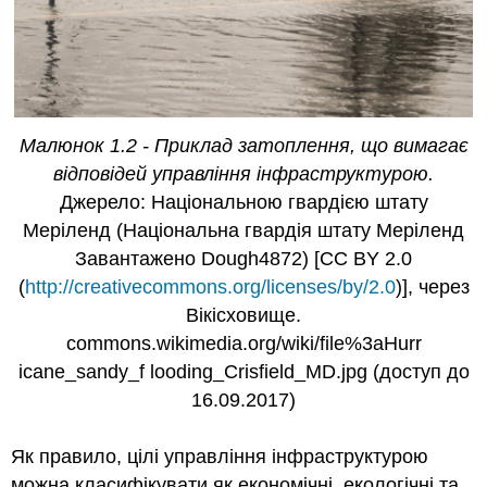
Малюнок 1.2 - Приклад затоплення, що вимагає
відповідей управління інфраструктурою.
Джерело: Національною гвардією штату
Меріленд (Національна гвардія штату Меріленд
Завантажено Dough4872) [CC BY 2.0
(
http://creativecommons.org/licenses/by/2.0
)], через
Вікісховище.
commons.wikimedia.org/wiki/file%3aHurr
icane_sandy_f looding_Crisfield_MD.jpg (доступ до
16.09.2017)
Як правило, цілі управління інфраструктурою
можна класифікувати як економічні, екологічні та