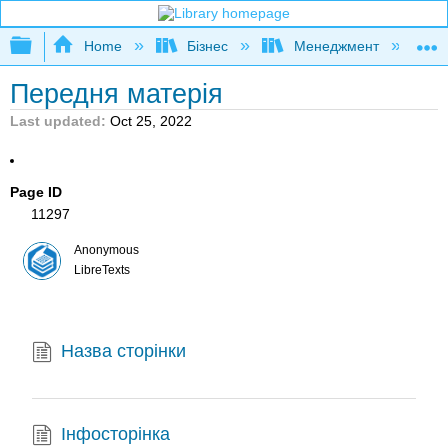
Expand/collapse global hierarchy
Home
Бізнес
Менеджмент
К
Передня матерія
Last updated
Oct 25, 2022
Page ID
11297
Anonymous
LibreTexts
Назва сторінки
Інфосторінка