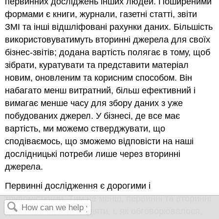
первинних досліджень інших людей. Поширеними
формами є книги, журнали, газетні статті, звіти
ЗМІ та інші відшліфовані рахунки даних. Більшість
використовуватимуть вторинні джерела для своїх
бізнес-звітів; додана вартість полягає в тому, щоб
зібрати, куратувати та представити матеріал
новим, оновленим та корисним способом. Він
набагато менш витратний, більш ефективний і
вимагає менше часу для збору даних з уже
побудованих джерел. У бізнесі, де все має
вартість, ми можемо стверджувати, що
сподіваємось, що зможемо відповісти на наші
дослідницькі потреби лише через вторинні
джерела.
Первинні дослідження є дорогими і
трудомісткими. Тим не менш, первинні та вторинні
дані повинні взаємодіяти, і, як обговорювалося,