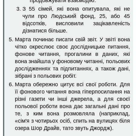
продовжувати взаємодію.
З 55 сімей, які вона опитувала, які не
чули про Людський фонд, 25, або 45
відсотків, висловили зацікавленість
дізнатися більше.
Марта починає писати свій звіт. У звіті вона
чітко окреслює своє дослідницьке питання,
фонове читання, прогалини в даних, які
вона знайшла у фоновому читанні, польових
дослідженнях та підпитаннях, а також дані,
зібрані з польових робіт.
Марта обережно цитує всі свої роботи. Для
її фонового читання вона гіперпосилання на
різні газети чи інші джерела, а для своєї
польової роботи вона дає загальні дані про
те, з ким вона розмовляла (наприклад,
«сім'я з чотирьох осіб, спить на вулицях біля
озера Шор Драйв, тато звуть Джордж).