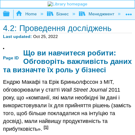
Expand/collapse global hierarchy
Home
Бізнес
Менеджмент
К
4.2: Проведення досліджень
Last updated
Oct 25, 2022
Що ви навчитеся робити:
Page ID
Обговоріть важливість даних
та визначте їх роль у бізнесі
Ендрю Макафі та Ерік Бриньолфссон з MIT,
обговорювали у статті
Wall Street Journal
2011
року, що «компанії, які мали необхідні їм дані і
використовували їх для прийняття рішень (замість
того, щоб більше покладатися на інтуїцію та
досвід), мали найвищу продуктивність та
[1]
прибутковість».