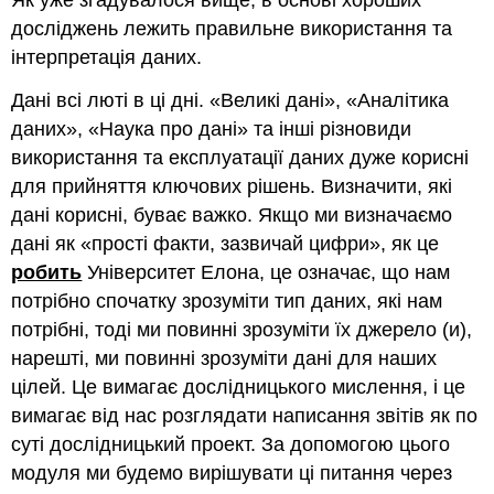
Як уже згадувалося вище, в основі хороших
досліджень лежить правильне використання та
інтерпретація даних.
Дані всі люті в ці дні. «Великі дані», «Аналітика
даних», «Наука про дані» та інші різновиди
використання та експлуатації даних дуже корисні
для прийняття ключових рішень. Визначити, які
дані корисні, буває важко. Якщо ми визначаємо
дані як «прості факти, зазвичай цифри», як це
робить
Університет Елона, це означає, що нам
потрібно спочатку зрозуміти тип даних, які нам
потрібні, тоді ми повинні зрозуміти їх джерело (и),
нарешті, ми повинні зрозуміти дані для наших
цілей. Це вимагає дослідницького мислення, і це
вимагає від нас розглядати написання звітів як по
суті дослідницький проект. За допомогою цього
модуля ми будемо вирішувати ці питання через