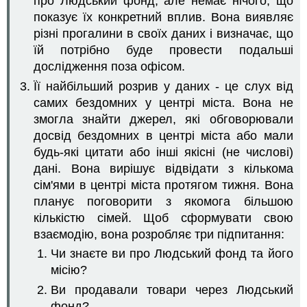
про Людський фонд, але немає нічого, що
показує їх конкретний вплив. Вона виявляє
різні прогалини в своїх даних і визначає, що
їй потрібно буде провести подальші
дослідження поза офісом.
Її найбільший розрив у даних - це слух від
самих бездомних у центрі міста. Вона не
змогла знайти джерел, які обговорювали
досвід бездомних в центрі міста або мали
будь-які цитати або інші якісні (не числові)
дані. Вона вирішує відвідати з кількома
сім'ями в центрі міста протягом тижня. Вона
планує поговорити з якомога більшою
кількістю сімей. Щоб сформувати свою
взаємодію, вона розробляє три підпитання:
Чи знаєте ви про Людський фонд та його
місію?
Ви продавали товари через Людський
фонд?