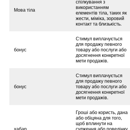
спілкування з
використанням
Мова тіла
елементів тіла, таких як
жести, міміка, зоровий
контакт та близькість.
Стимул виплачується
для продажу певного
бонус
товару або послуги або
досягнення конкретної
мети продажів.
Стимул виплачується
для продажу певного
бонус
товару або послуги або
досягнення конкретної
мети продажів.
Гроші або користь, дана
або обіцяна для того,
щоб вплинути на
хабар
судження або поведінку