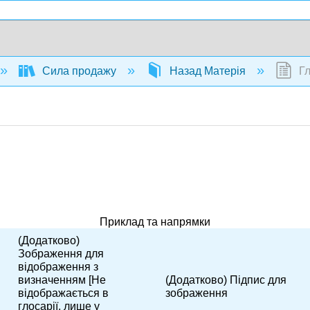
Сила продажу
Назад Матерія
Гл
Приклад та напрямки
(Додатково)
Зображення для
відображення з
визначенням [Не
(Додатково) Підпис для
відображається в
зображення
глосарії, лише у