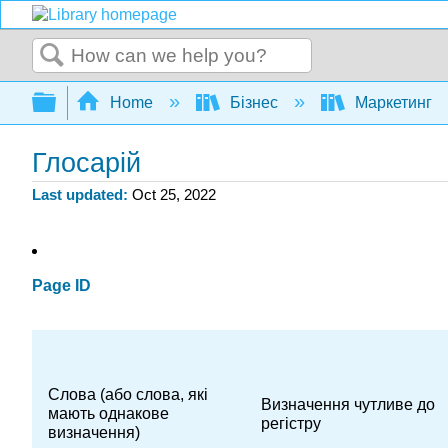
Search
Expand/collapse global hierarchy
Home
Бізнес
Маркетинг
Глосарій
Last updated
Oct 25, 2022
Page ID
Слова (або слова, які
Визначення чутливе до
мають однакове
регістру
визначення)