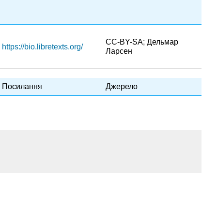
CC-BY-SA; Дельмар
https://bio.libretexts.org/
Ларсен
Посилання
Джерело