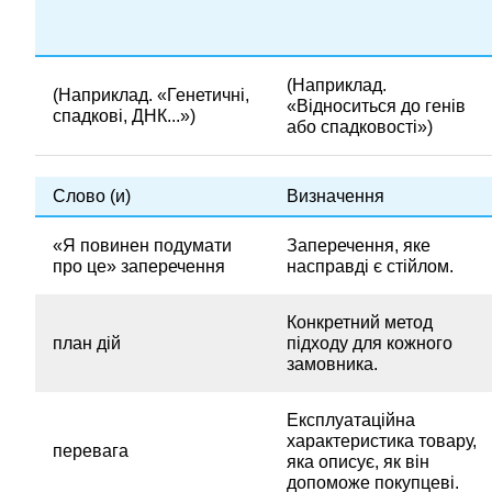
(Наприклад.
(Наприклад. «Генетичні,
«Відноситься до генів
спадкові, ДНК...»)
або спадковості»)
Слово (и)
Визначення
«Я повинен подумати
Заперечення, яке
про це» заперечення
насправді є стійлом.
Конкретний метод
план дій
підходу для кожного
замовника.
Експлуатаційна
характеристика товару,
перевага
яка описує, як він
допоможе покупцеві.