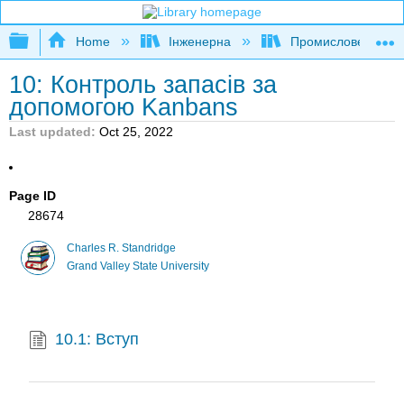
Expand/collapse global hierarchy
Home
Інженерна
Промислове та си
10: Контроль запасів за
допомогою Kanbans
Last updated
Oct 25, 2022
Page ID
28674
Charles R. Standridge
Grand Valley State University
10.1: Вступ