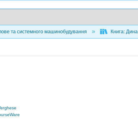
ове та системного машинобудування
Книга: Дина
Verghese
ourseWare