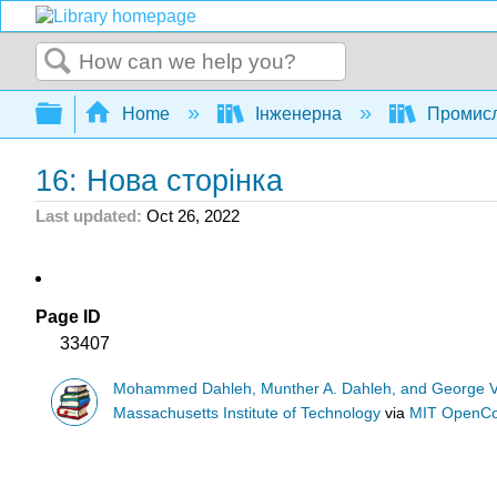
Search
Expand/collapse global hierarchy
Home
Інженерна
Промисл
16: Нова сторінка
Last updated
Oct 26, 2022
Page ID
33407
Mohammed Dahleh, Munther A. Dahleh, and George 
Massachusetts Institute of Technology
via
MIT OpenC