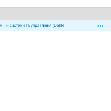
Exp
мічні системи та управління (Dahleh, Dahleh та Verghese)