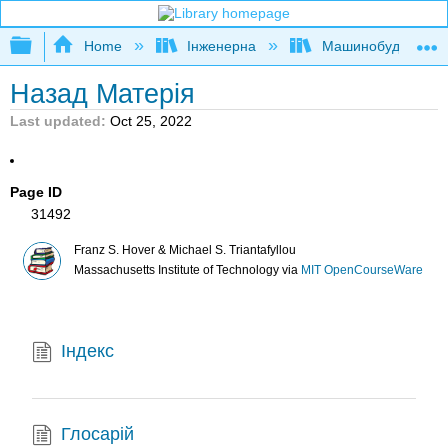
Expand/collapse global hierarchy
Home
Інженерна
Машинобудуванн
Назад Матерія
Last updated
Oct 25, 2022
Page ID
31492
Franz S. Hover & Michael S. Triantafyllou
Massachusetts Institute of Technology
via
MIT OpenCourseWare
Індекс
Глосарій