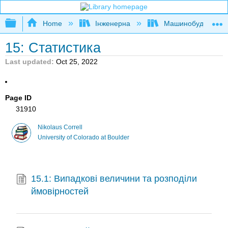
Expand/collapse global hierarchy
Home
Інженерна
Машинобудуванн
15: Статистика
Last updated
Oct 25, 2022
Page ID
31910
Nikolaus Correll
University of Colorado at Boulder
15.1: Випадкові величини та розподіли
ймовірностей