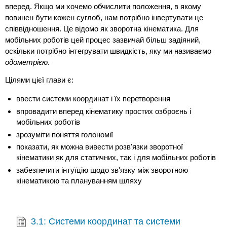
вперед. Якщо ми хочемо обчислити положення, в якому
повинен бути кожен суглоб, нам потрібно інвертувати це
співвідношення. Це відомо як зворотна кінематика. Для
мобільних роботів цей процес зазвичай більш задіяний,
оскільки потрібно інтегрувати швидкість, яку ми називаємо
одометрією
.
Цілями цієї глави є:
ввести системи координат і їх перетворення
впровадити вперед кінематику простих озброєнь і
мобільних роботів
зрозуміти поняття голономії
показати, як можна вивести розв'язки зворотної
кінематики як для статичних, так і для мобільних роботів
забезпечити інтуїцію щодо зв'язку між зворотною
кінематикою та плануванням шляху
3.1: Системи координат та системи