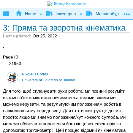
Expand/collapse global hierarchy
Home
Інженерна
Машинобудуванн
3: Пряма та зворотна кінематика
Last updated
Oct 25, 2022
Page ID
31950
Nikolaus Correll
University of Colorado at Boulder
Для того, щоб спланувати рухи робота, ми повинні розуміти
взаємозв'язок між виконавчими механізмами, якими ми
можемо керувати, та результуючим положенням робота в
навколишньому середовищі. Для статичних рук це досить
просто: якщо ми знаємо положення/кут кожного суглоба, ми
можемо обчислити положення його кінцевих ефекторів за
допомогою тригонометрії. Цей процес відомий як кінематика