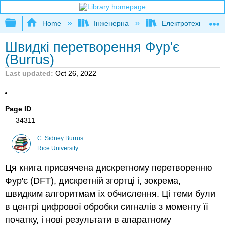
Expand/collapse global hierarchy
Home
Інженерна
Електротехніка
Швидкі перетворення Фур'є
(Burrus)
Last updated
Oct 26, 2022
Page ID
34311
C. Sidney Burrus
Rice University
Ця книга присвячена дискретному перетворенню
Фур'є (DFT), дискретній згортці і, зокрема,
швидким алгоритмам їх обчислення. Ці теми були
в центрі цифрової обробки сигналів з моменту її
початку, і нові результати в апаратному