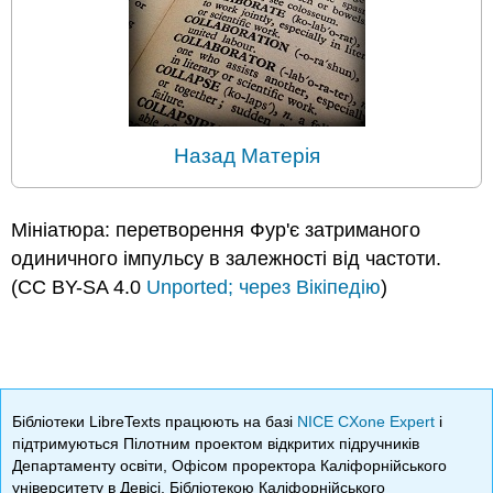
Назад Матерія
Мініатюра: перетворення Фур'є затриманого
одиничного імпульсу в залежності від частоти.
(CC BY-SA 4.0
Unported; через
Вікіпедію
)
Бібліотеки LibreTexts працюють на базі
NICE CXone Expert
і
підтримуються Пілотним проектом відкритих підручників
Департаменту освіти, Офісом проректора Каліфорнійського
університету в Девісі, Бібліотекою Каліфорнійського