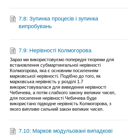
7.8: Зупинка процесів і зупинка
випробувань
7.9: Нерівності Колмогорова
Зараз ми використовуємо попередні теореми для
встановлення субмартингальної нерівності
Колмогорова, яка є основним посиленням
марковської нерівності. Подібно до того, як
марковська нерівність у розділі 1.7
використовувалася для виведення нерівності
Чебичева, а потім слабкого закону великих чисел,
для посилення нерівності Чебичева буде
використано підводне нерівність Колмогорова, з
якого випливе сильний закон великих чисел.
7.10: Марков модульовані випадкові