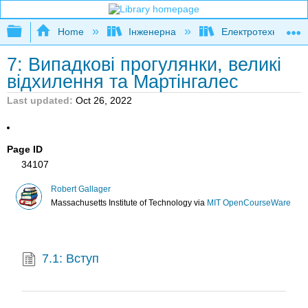
Expand/collapse global hierarchy
Home
Інженерна
Електротехніка
7: Випадкові прогулянки, великі
відхилення та Мартінгалес
Last updated
Oct 26, 2022
Page ID
34107
Robert Gallager
Massachusetts Institute of Technology
via
MIT OpenCourseWare
7.1: Вступ