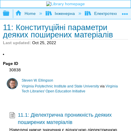
Expand/collapse global hierarchy
Home
Інженерна
Електротехніка
11: Конституційні параметри
деяких поширених матеріалів
Last updated
Oct 25, 2022
Page ID
30838
Steven W. Ellingson
Virginia Polytechnic Institute and State University
via
Virginia
Tech Libraries' Open Education Initiative
11.1: Діелектрична проникність деяких
поширених матеріалів
Наведені нижче значення є відносною діелектричною