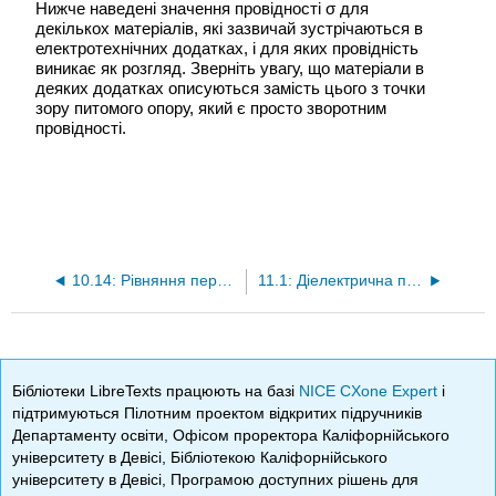
Нижче наведені значення провідності σ для
декількох матеріалів, які зазвичай зустрічаються в
електротехнічних додатках, і для яких провідність
виникає як розгляд. Зверніть увагу, що матеріали в
деяких додатках описуються замість цього з точки
зору питомого опору, який є просто зворотним
провідності.
10.14: Рівняння передачі Friis
11.1: Діелектрична проникність деяких поширених матеріалів
Бібліотеки LibreTexts працюють на базі
NICE CXone Expert
і
підтримуються Пілотним проектом відкритих підручників
Департаменту освіти, Офісом проректора Каліфорнійського
університету в Девісі, Бібліотекою Каліфорнійського
університету в Девісі, Програмою доступних рішень для