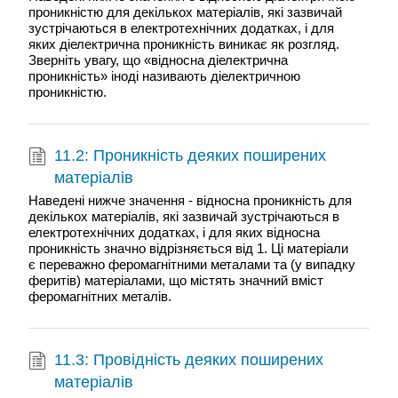
проникністю для декількох матеріалів, які зазвичай
зустрічаються в електротехнічних додатках, і для
яких діелектрична проникність виникає як розгляд.
Зверніть увагу, що «відносна діелектрична
проникність» іноді називають діелектричною
проникністю.
11.2: Проникність деяких поширених
матеріалів
Наведені нижче значення - відносна проникність для
декількох матеріалів, які зазвичай зустрічаються в
електротехнічних додатках, і для яких відносна
проникність значно відрізняється від 1. Ці матеріали
є переважно феромагнітними металами та (у випадку
феритів) матеріалами, що містять значний вміст
феромагнітних металів.
11.3: Провідність деяких поширених
матеріалів