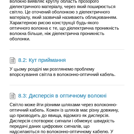
волокно виявляє круглу область прозорого
діелектричного матеріалу, через який поширюється
світло. Це оточений оболонкою з діелектричного
матеріалу, який зазвичай називають облицюванням.
Характерною рисою конструкції будь-якого
оптичного волокна є те, що діелектрична проникність
волокна більше, ніж діелектрична проникність
оболонки.
8.2: Кут приймання
У цьому розділі ми розглянемо проблему
впорскування світла в волоконно-оптичний кабель.
8.3: Дисперсія в оптичному волокні
Світло може йти різними шляхами через волоконно-
оптичний кабель. Кожен із шляхів має різну довжину,
що призводить до явища, відомого як дисперсія.
Дисперсія спотворює сигнали і обмежує швидкість
передачі даних цифрових сигналів, що
надсилаються по волоконно-оптичному кабелю. У