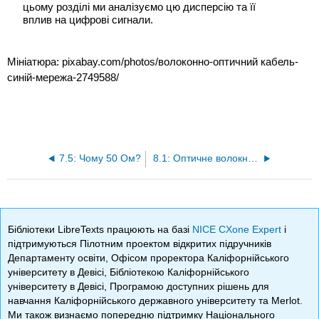
цьому розділі ми аналізуємо цю дисперсію та її
вплив на цифрові сигнали.
Мініатюра: pixabay.com/photos/волоконно-оптичний кабель-
синій-мережа-2749588/
7.5: Чому 50 Ом?
8.1: Оптичне волокно - метод роботи
Бібліотеки LibreTexts працюють на базі
NICE CXone Expert
і
підтримуються Пілотним проектом відкритих підручників
Департаменту освіти, Офісом проректора Каліфорнійського
університету в Девісі, Бібліотекою Каліфорнійського
університету в Девісі, Програмою доступних рішень для
навчання Каліфорнійського державного університету та Merlot.
Ми також визнаємо попередню підтримку Національного