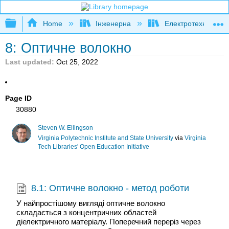
Expand/collapse global hierarchy
Home
Інженерна
Електротехніка
8: Оптичне волокно
Last updated
Oct 25, 2022
Page ID
30880
Steven W. Ellingson
Virginia Polytechnic Institute and State University
via
Virginia
Tech Libraries' Open Education Initiative
8.1: Оптичне волокно - метод роботи
У найпростішому вигляді оптичне волокно
складається з концентричних областей
діелектричного матеріалу. Поперечний переріз через