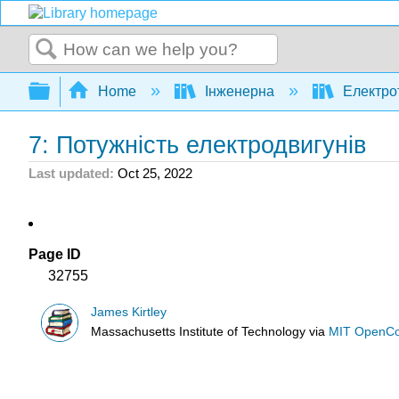
Search
Expand/collapse global hierarchy
Home
Інженерна
Електро
7: Потужність електродвигунів
Last updated
Oct 25, 2022
Page ID
32755
James Kirtley
Massachusetts Institute of Technology
via
MIT OpenC