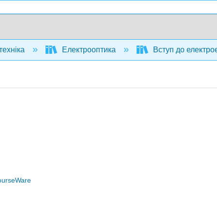
техніка
Електрооптика
Вступ до електрое
ourseWare